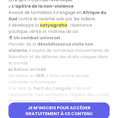
✊
L’apôtre de la non-violence
Avocat de formation, il s’engage en
Afrique du
Sud
contre le racisme subi par les Indiens.
Il développe la
satyagraha
: résistance
pacifique, vérité et maîtrise de soi.
🌍
Un combat universel
Pionnier de la
désobéissance civile non
violente
, il inspire de nombreux mouvements de
libération et de défense des droits civiques dans
le monde.
🏡
Retour en Inde
De retour en
1915
, il lutte contre les lois
coloniales britanniques.
À la tête du
Parti du Congrès
, il défend
l’autonomie, l’autosuffisance, l’égalité des castes
et l’émancipation des femmes.
🧂
La marche du sel (1930)
JE M’INSCRIS POUR ACCÉDER
Gandhi mène une marche de
386 km
pour
GRATUITEMENT À CE CONTENU