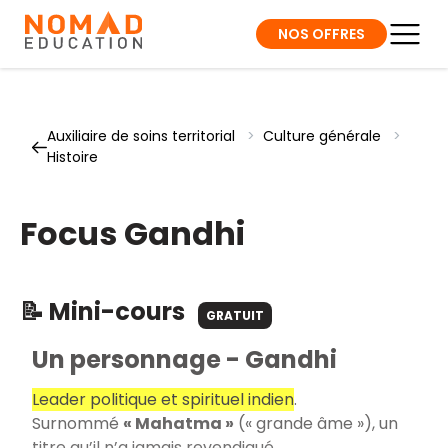
NOS OFFRES
Auxiliaire de soins territorial
>
Culture générale
>
Histoire
Focus Gandhi
📝 Mini-cours
GRATUIT
Un personnage - Gandhi
Leader politique et spirituel indien
.
Surnommé
« Mahatma »
(« grande âme »), un
titre qu’il n’a jamais revendiqué.