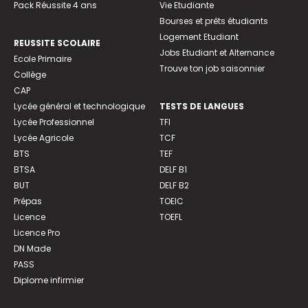
Pack Réussite 4 ans
Vie Etudiante
Bourses et prêts étudiants
Logement Etudiant
REUSSITE SCOLAIRE
Jobs Etudiant et Alternance
Ecole Primaire
Trouve ton job saisonnier
Collège
CAP
Lycée général et technologique
TESTS DE LANGUES
Lycée Professionnel
TFI
Lycée Agricole
TCF
BTS
TEF
BTSA
DELF B1
BUT
DELF B2
Prépas
TOEIC
Licence
TOEFL
Licence Pro
DN Made
PASS
Diplome infirmier