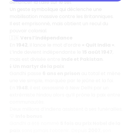
dénoncer la taxe sur le sel.
Un geste symbolique qui déclenche une
mobilisation massive contre les Britanniques.
Il est emprisonné, mais obtient un recul du
pouvoir colonial.
🇮🇳
Vers l’indépendance
En
1942
, il lance le mot d’ordre
« Quit India »
.
L’Inde devient indépendante le
15 août 1947
,
mais est divisée entre
Inde et Pakistan
.
🕯️
Un martyr de la paix
Gandhi passe
6 ans en prison
au total et mène
une vie simple, marquée par le jeûne et la foi.
En
1948
, il est assassiné à New Delhi par un
extrémiste hindou alors qu’il prône la paix entre
communautés.
Deux millions d’Indiens assistent à ses funérailles.
💡
Info bonus
Gandhi a été nommé
5 fois au prix Nobel de la
paix
sans jamais l’obtenir. Depuis
2007
, son