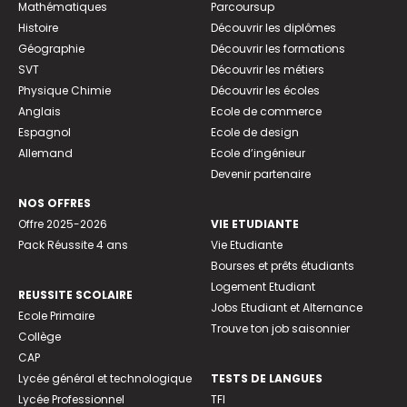
Mathématiques
Parcoursup
Histoire
Découvrir les diplômes
Géographie
Découvrir les formations
SVT
Découvrir les métiers
Physique Chimie
Découvrir les écoles
Anglais
Ecole de commerce
Espagnol
Ecole de design
Allemand
Ecole d’ingénieur
Devenir partenaire
NOS OFFRES
Offre 2025-2026
VIE ETUDIANTE
Pack Réussite 4 ans
Vie Etudiante
Bourses et prêts étudiants
Logement Etudiant
REUSSITE SCOLAIRE
Jobs Etudiant et Alternance
Ecole Primaire
Trouve ton job saisonnier
Collège
CAP
Lycée général et technologique
TESTS DE LANGUES
Lycée Professionnel
TFI