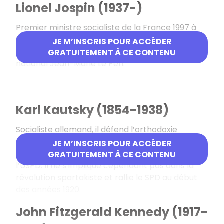
Lionel Jospin (1937-)
Premier ministre socialiste de la France 1997 à
2002, il est éliminé au premier tour de la
JE M’INSCRIS POUR ACCÉDER
présidentielle de 2002 par le candidat du Front
GRATUITEMENT À CE CONTENU
national Jean-Marie Le Pen.
Karl Kautsky (1854-1938)
Socialiste allemand, il défend l’orthodoxie
marxiste lors du congrès d’Erfurt du SPD en 1891.
JE M’INSCRIS POUR ACCÉDER
En 1917, il fait partie des membres fondateurs de
GRATUITEMENT À CE CONTENU
l’USPD. Il ne s’implique cependant pas dans la
révolution spartakiste et rallie le SPD au début
des années 1920.
John Fitzgerald Kennedy (1917-