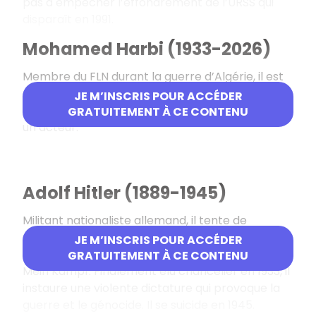
pas à empêcher l’effondrement de l’URSS qui
disparaît en 1991.
Mohamed Harbi (1933-2026)
Membre du FLN durant la guerre d’Algérie, il est
ensuite contraint à l’exil en France où il devient
JE M’INSCRIS POUR ACCÉDER
l’un des principaux historiens du conflit dont il fut
GRATUITEMENT À CE CONTENU
un acteur.
Adolf Hitler (1889-1945)
Militant nationaliste allemand, il tente de
s’emparer du pouvoir par la force en 1923.
JE M’INSCRIS POUR ACCÉDER
Emprisonné, il rédige son livre programmatique
GRATUITEMENT À CE CONTENU
Mein Kampf. Finalement élu chancelier en 1933, il
instaure une violente dictature qui provoque la
guerre et le génocide. Il se suicide en 1945.