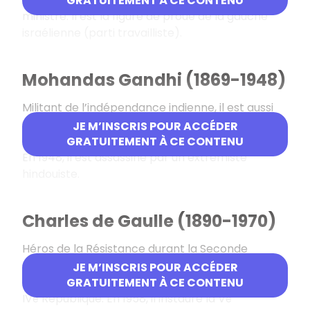
GRATUITEMENT À CE CONTENU
ministre. Il est la figure de proue de la gauche
israélienne (parti travailliste).
Mohandas Gandhi (1869-1948)
Militant de l’indépendance indienne, il est aussi
un partisan résolu de la non-violence. Il s’oppose
JE M’INSCRIS POUR ACCÉDER
à la Partition de l’Inde mais ne peut l’empêcher.
GRATUITEMENT À CE CONTENU
En 1948, il est assassiné par un extrémiste
hindouiste.
Charles de Gaulle (1890-1970)
Héros de la Résistance durant la Seconde
Guerre mondiale, il renonce être le chef de l’État
JE M’INSCRIS POUR ACCÉDER
en 1946 par désaccord avec les institutions de la
GRATUITEMENT À CE CONTENU
IV
République. En 1958, il instaure la V
e
e