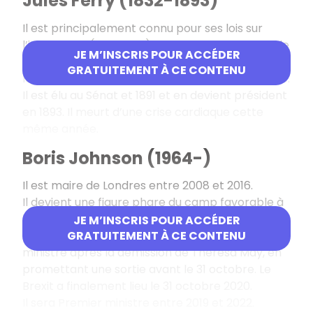
Jules Ferry (1832-1893)
Il est principalement connu pour ses lois sur
l’instruction (1881-1882) alors qu’il est ministre de
JE M’INSCRIS POUR ACCÉDER
l’instruction publique et président du conseil. Ces
GRATUITEMENT À CE CONTENU
lois rendent l’école obligatoire, laïque et gratuite.
Il est élu au Sénat et 1891 et en devient président
en 1893. Il meurt d’une crise cardiaque cette
même année.
Boris Johnson (1964-)
Il est maire de Londres entre 2008 et 2016.
Il devient une figure phare du camp favorable à
la sortie du Royaume-Uni de l’UE. Élu à la tête du
JE M’INSCRIS POUR ACCÉDER
parti conservateur en 2019, il devient Premier
GRATUITEMENT À CE CONTENU
ministre après la démission de Theresa May, en
promettant une sortie avant le 31 octobre. Le
Brexit a finalement lieu le 31 octobre 2020.
Il sera Premier ministre entre 2019 et 2022.