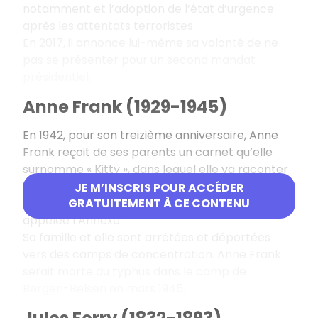
notamment et l’adoption de l’état d’urgence
après les attentats terroristes.
En 2017, il annonce lui-même sa volonté de ne
pas se présenter pour un second mandat
présidentiel.
Anne Frank (1929-1945)
En 1942, pour son treizième anniversaire, Anne
Frank reçoit de ses parents un carnet qu’elle
surnomme « Kitty », dans lequel elle va raconter
les évolutions qu’elle observe dans la société
JE M’INSCRIS POUR ACCÉDER
puis sa vie quotidienne dans leur cachette
GRATUITEMENT À CE CONTENU
appelée l’Annexe.
Sa famille et elle sont arrêtées et déportées
vers des camps de concentration. Anne Frank
serait morte du typhus dans le camp de
Bergen-Belsen en mars 1945.