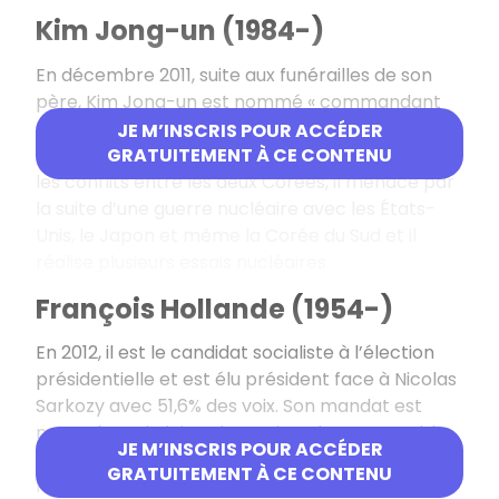
Kim Jong-un (1984-)
En décembre 2011, suite aux funérailles de son
père, Kim Jong-un est nommé « commandant
suprême » de l’Armée populaire de Corée.
JE M’INSCRIS POUR ACCÉDER
S’il affirme dès janvier 2013 sa volonté de cesser
GRATUITEMENT À CE CONTENU
les conflits entre les deux Corées, il menace par
la suite d’une guerre nucléaire avec les États-
Unis, le Japon et même la Corée du Sud et il
réalise plusieurs essais nucléaires.
François Hollande (1954-)
En 2012, il est le candidat socialiste à l’élection
présidentielle et est élu président face à Nicolas
Sarkozy avec 51,6% des voix. Son mandat est
marqué par la loi sur le mariage homosexuel, la
JE M’INSCRIS POUR ACCÉDER
conférence de Paris sur le climat, de
GRATUITEMENT À CE CONTENU
nombreuses interventions militaires en Afrique