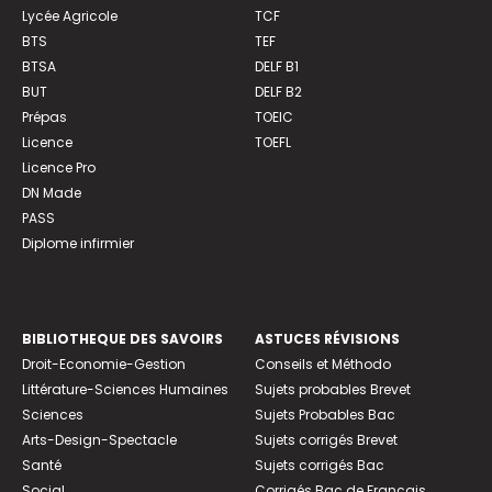
Lycée Agricole
TCF
BTS
TEF
BTSA
DELF B1
BUT
DELF B2
Prépas
TOEIC
Licence
TOEFL
Licence Pro
DN Made
PASS
Diplome infirmier
BIBLIOTHEQUE DES SAVOIRS
ASTUCES RÉVISIONS
Droit-Economie-Gestion
Conseils et Méthodo
Littérature-Sciences Humaines
Sujets probables Brevet
Sciences
Sujets Probables Bac
Arts-Design-Spectacle
Sujets corrigés Brevet
Santé
Sujets corrigés Bac
Social
Corrigés Bac de Français