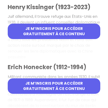
Henry Kissinger (1923-2023)
Juif allemand, il trouve refuge aux États-Unis en
1938, il devient un influent conseiller diplomatique
de son pays d’adoption, avant d’en être le
JE M’INSCRIS POUR ACCÉDER
ministre des Affaires Étrangères (secrétaire
GRATUITEMENT À CE CONTENU
d’État) sous les présidents Nixon et Ford. Son
action reste surtout marqué par le choix de
renouer les liens diplomatiques avec la Chine
populaire.
Erich Honecker (1912-1994)
Militant communiste dans les années 1930, il subit
la persécution et la répression des nazis. Après
JE M’INSCRIS POUR ACCÉDER
la guerre, devenu le leader du SED, le parti
GRATUITEMENT À CE CONTENU
communiste d’Allemagne de l’Est, il dirige la RDA
de 1971 à 1989. Auparavant, il fut l’un de ceux qui
décidèrent de la construction du mur de Berlin.