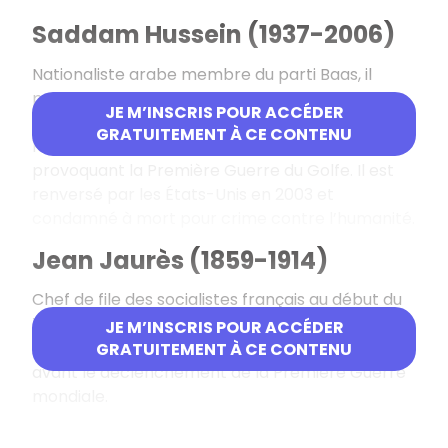
Saddam Hussein (1937-2006)
Nationaliste arabe membre du parti Baas, il
prend le pouvoir en Irak en 1979. Il engage son
JE M’INSCRIS POUR ACCÉDER
pays dans une guerre stérile contre l’Iran (1980-
GRATUITEMENT À CE CONTENU
1988) avant d’envahir le Koweït (1990),
provoquant la Première Guerre du Golfe. Il est
renversé par les États-Unis en 2003 et
condamné à mort pour crime contre l’humanité.
Jean Jaurès (1859-1914)
Chef de file des socialistes français au début du
XX
siècle, il est le fondateur du journal
e
JE M’INSCRIS POUR ACCÉDER
L’Humanité
. Militant pacifiste, il est assassiné peu
GRATUITEMENT À CE CONTENU
avant le déclenchement de la Première Guerre
mondiale.