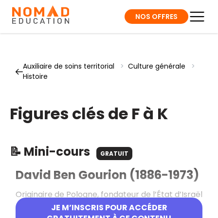
NOS OFFRES
Auxiliaire de soins territorial
>
Culture générale
>
Histoire
Figures clés de F à K
📝 Mini-cours
GRATUIT
David Ben Gourion (1886-1973)
Originaire de Pologne, fondateur de l’État d’Israël
dont il proclame la création en 1948, il exerce à
JE M’INSCRIS POUR ACCÉDER
plusieurs reprises les fonctions de Premier