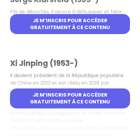
Fils de déportés, il œuvre à débusquer et faire
condamner les responsables de l’extermination
JE M’INSCRIS POUR ACCÉDER
des juifs d’Europe.
GRATUITEMENT À CE CONTENU
Xi Jinping (1953-)
Il devient président de la République populaire
de Chine en 2013 et est réélu en 2018 par
l’Assemblée nationale populaire. Ses mandats
JE M’INSCRIS POUR ACCÉDER
son marqués par la volonté de placer la Chine
GRATUITEMENT À CE CONTENU
sur la scène internationale, le développement
d’une politique écologique et le retour vers une
culture traditionnelle chinoise.
Une modification de la constitution lui permet de
rester président pour une durée illimitée.