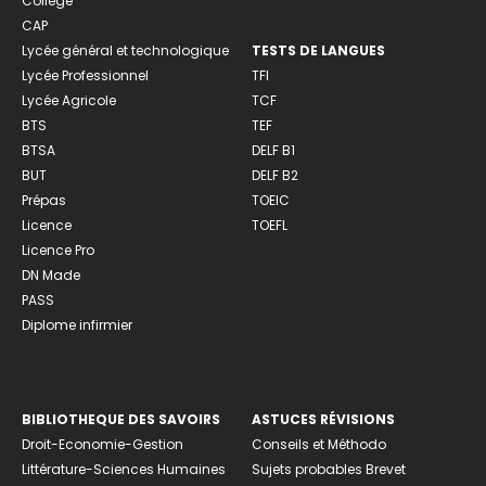
Collège
CAP
Lycée général et technologique
TESTS DE LANGUES
Lycée Professionnel
TFI
Lycée Agricole
TCF
BTS
TEF
BTSA
DELF B1
BUT
DELF B2
Prépas
TOEIC
Licence
TOEFL
Licence Pro
DN Made
PASS
Diplome infirmier
BIBLIOTHEQUE DES SAVOIRS
ASTUCES RÉVISIONS
Droit-Economie-Gestion
Conseils et Méthodo
Littérature-Sciences Humaines
Sujets probables Brevet