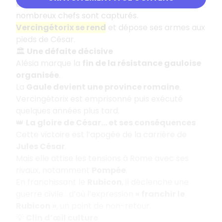
L’hiver approche, la famine menace, de
nombreux chefs sont capturés.
Vercingétorix se rend
et dépose ses armes aux
pieds de César.
🏛️
Une défaite décisive
Alésia marque la
fin de la résistance gauloise
organisée
.
La
Gaule devient une province romaine
.
Vercingétorix est emprisonné puis exécuté
quelques années plus tard.
👑
La gloire de César… et ses conséquences
Cette victoire est l’apogée de la carrière de
Jules César
.
Mais elle attise les tensions à Rome avec ses
rivaux, notamment
Pompée
.
En franchissant le
Rubicon
, il déclenche une
guerre civile : d’où l’expression
« franchir le
Rubicon »
, un point de non-retour.
💡
Clin d’œil culture