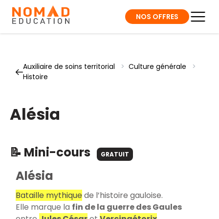
NOS OFFRES
Auxiliaire de soins territorial
>
Culture générale
>
Histoire
Alésia
📝 Mini-cours
GRATUIT
Alésia
Bataille mythique
de l’histoire gauloise.
Elle marque la
fin de la guerre des Gaules
entre
Jules César
et
Vercingétorix
.