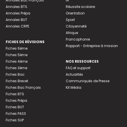
Annales Bac Français
IA
Annales BTS
Réussite scolaire
Annales Prépa
Orientation
Annales BUT
Sport
Annales CRPE
Citoyenneté
Afrique
Francophonie
FICHES DE RÉVISIONS
Rapport - Entreprise à mission
Fiches 6ème
Fiches 5ème
Fiches 4ème
NOS RESSOURCES
Fiches 3ème
FAQ et support
Fiches Bac
Actualités
Fiches Brevet
Communiqués de Presse
Fiches Bac Français
Kit Média
Fiches BTS
Fiches Prépa
Fiches BUT
Fiches PASS
Fiches SUP