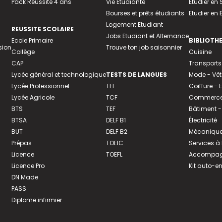
Pack Réussite 4 ans
Vie Etudiante
Etudier en 
Bourses et prêts étudiants
Etudier en
Logement Etudiant
REUSSITE SCOLAIRE
Jobs Etudiant et Alternance
Ecole Primaire
BIBLIOTH
sion
Trouve ton job saisonnier
Collège
Cuisine
CAP
Transports
Lycée général et technologique
TESTS DE LANGUES
Mode - Vê
Lycée Professionnel
TFI
Coiffure -
Lycée Agricole
TCF
Commerce 
BTS
TEF
Bâtiment -
BTSA
DELF B1
Électricité
BUT
DELF B2
Mécanique
Prépas
TOEIC
Services à
Licence
TOEFL
Accompagn
Licence Pro
Kit auto-e
DN Made
PASS
Diplome infirmier