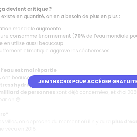
a devient critique ?
existe en quantité, on en a besoin de plus en plus :
lation mondiale augmente
ulture consomme énormément (
70%
de l’eau mondiale pour
rie en utilise aussi beaucoup
auffement climatique aggrave les sécheresses
, l’eau est mal répartie
 ont beaucoup de ressources, d’autres presque rien (Afr
JE M’INSCRIS POUR ACCÉDER GRATUIT
tress hydrique
quand une personne a moins de
1700 m
 milliard de personnes
sont déjà concernées, et d’ici 20
par an 😳
ero”
s villes, on approche du moment où il n’y aura
plus d’ea
ue vécu en 2018.