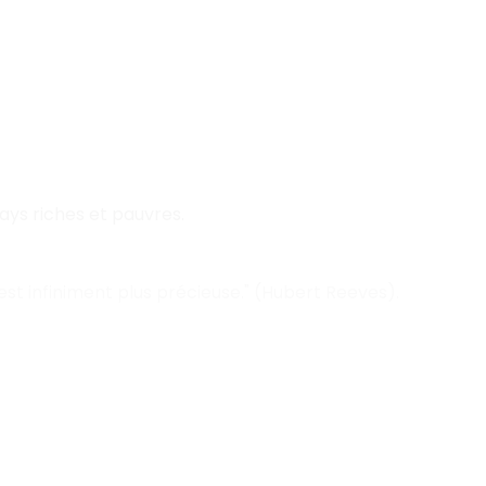
pays riches et pauvres.
le est infiniment plus précieuse." (Hubert Reeves).