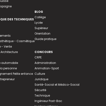
Suisse
 Espagne
BLOG
Collège
EQUE DES TECHNIQUES
Lycée
Supérieur
Orientation
tements
Guide pratique
 Esthétique - Cosmétique
- Vente
 Architecture
CONCOURS
CRPE
 automobile
Administration
 la personne
Animation-Sport
ement Petite enfance
Culture
ntrepreneur
Juridique
Santé-Social et Médico-Social
Sécurité
Technique
Ingénieur Post-Bac