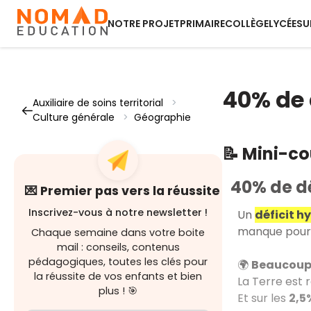
NOTRE PROJET
PRIMAIRE
COLLÈGE
LYCÉE
SU
40% de 
Auxiliaire de soins territorial
>
Culture générale
>
Géographie
📝 Mini-c
40% de dé
💌 Premier pas vers la réussite
Inscrivez-vous à notre newsletter !
Un
déficit h
manque pourr
Chaque semaine dans votre boite
mail : conseils, contenus
pédagogiques, toutes les clés pour
🌍
Beaucoup 
la réussite de vos enfants et bien
La Terre est
plus ! 🎯
Et sur les
2,5