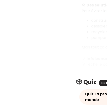
🛠️
Des soluti
Pour éviter la
constru
dessaler
recycler
pomper 
Mais tout ça 
💡
Info bonu
"A l'échelle c
🎲 Quiz
GR
Quiz La pro
monde