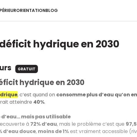
PÉRIEUR
ORIENTATION
BLOG
déficit hydrique en 2030
ours
GRATUIT
ficit hydrique en 2030
ydrique
, c’est quand on
consomme plus d’eau qu’on en 
ait atteindre
40%
.
d’eau… mais pas utilisable
 recouverte à
72% d’eau
, mais le problème c’est que
97,5
% d’eau douce
,
moins de 1%
est vraiment accessible (riv