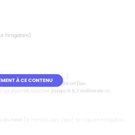
 l’irrigation)
ique du Nord, Moyen-Orient…).
EMENT À CE CONTENU
³/an
, et de
pénurie
sous
1000 m³/an
.
50 ça pourrait toucher
jusqu’à 5,7 milliards
au
u du tout
(le fameux
Day Zero
). Le Cap en Afrique du