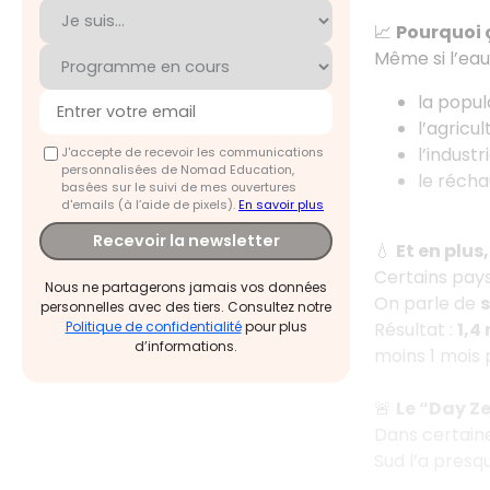
📈
Pourquoi ç
Même si l’eau 
la popu
l’agric
l’indust
J'accepte de recevoir les communications
personnalisées de Nomad Education,
le réch
basées sur le suivi de mes ouvertures
d'emails (à l’aide de pixels).
En savoir plus
Recevoir la newsletter
💧
Et en plus
Certains pays
Nous ne partagerons jamais vos données
On parle de
s
personnelles avec des tiers. Consultez notre
Résultat :
1,4
Politique de confidentialité
pour plus
d’informations.
moins 1 mois 
🚨
Le “Day Z
Dans certaine
Sud l’a presq