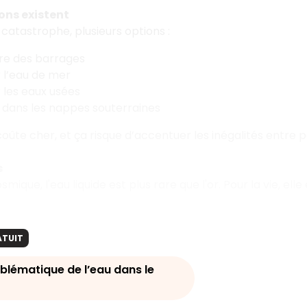
ons existent
 catastrophe, plusieurs options :
ire des barrages
 l’eau de mer
 les eaux usées
dans les nappes souterraines
coûte cher, et ça risque d’accentuer les inégalités entre 
s
osmique, l'eau liquide est plus rare que l'or. Pour la vie, el
ATUIT
blématique de l’eau dans le