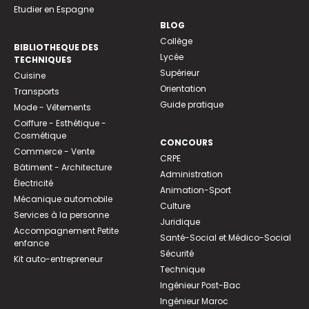
Etudier en Espagne
BLOG
Collège
BIBLIOTHEQUE DES
Lycée
TECHNIQUES
Supérieur
Cuisine
Orientation
Transports
Guide pratique
Mode - Vêtements
Coiffure - Esthétique -
Cosmétique
CONCOURS
Commerce - Vente
CRPE
Bâtiment - Architecture
Administration
Électricité
Animation-Sport
Mécanique automobile
Culture
Services à la personne
Juridique
Accompagnement Petite
Santé-Social et Médico-Social
enfance
Sécurité
Kit auto-entrepreneur
Technique
Ingénieur Post-Bac
Ingénieur Maroc