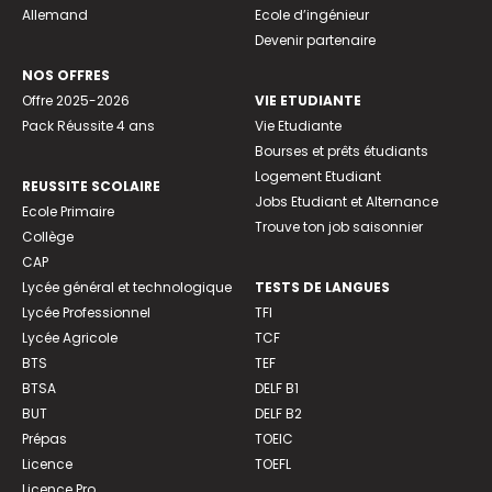
Allemand
Ecole d’ingénieur
Devenir partenaire
NOS OFFRES
Offre 2025-2026
VIE ETUDIANTE
Pack Réussite 4 ans
Vie Etudiante
Bourses et prêts étudiants
Logement Etudiant
REUSSITE SCOLAIRE
Jobs Etudiant et Alternance
Ecole Primaire
Trouve ton job saisonnier
Collège
CAP
Lycée général et technologique
TESTS DE LANGUES
Lycée Professionnel
TFI
Lycée Agricole
TCF
BTS
TEF
BTSA
DELF B1
BUT
DELF B2
Prépas
TOEIC
Licence
TOEFL
Licence Pro