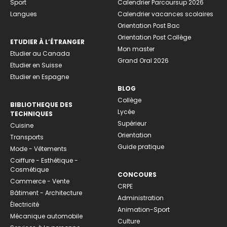
Sport
Calendrier Parcoursup 2026
Langues
Calendrier vacances scolaires
Orientation Post Bac
Orientation Post Collège
ETUDIER À L’ÉTRANGER
Mon master
Etudier au Canada
Grand Oral 2026
Etudier en Suisse
Etudier en Espagne
BLOG
Collège
BIBLIOTHEQUE DES
Lycée
TECHNIQUES
Supérieur
Cuisine
Orientation
Transports
Guide pratique
Mode - Vêtements
Coiffure - Esthétique -
Cosmétique
CONCOURS
Commerce - Vente
CRPE
Bâtiment - Architecture
Administration
Électricité
Animation-Sport
Mécanique automobile
Culture