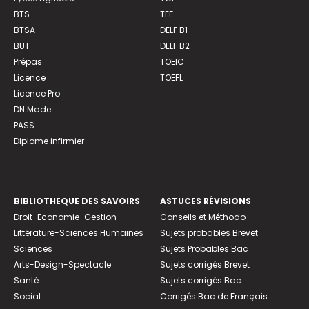
BTS
TEF
BTSA
DELF B1
BUT
DELF B2
Prépas
TOEIC
Licence
TOEFL
Licence Pro
DN Made
PASS
Diplome infirmier
BIBLIOTHEQUE DES SAVOIRS
ASTUCES RÉVISIONS
Droit-Economie-Gestion
Conseils et Méthodo
Littérature-Sciences Humaines
Sujets probables Brevet
Sciences
Sujets Probables Bac
Arts-Design-Spectacle
Sujets corrigés Brevet
Santé
Sujets corrigés Bac
Social
Corrigés Bac de Français