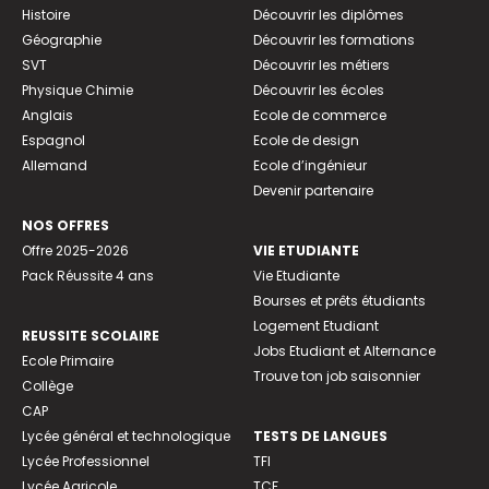
Histoire
Découvrir les diplômes
Géographie
Découvrir les formations
SVT
Découvrir les métiers
Physique Chimie
Découvrir les écoles
Anglais
Ecole de commerce
Espagnol
Ecole de design
Allemand
Ecole d’ingénieur
Devenir partenaire
NOS OFFRES
Offre 2025-2026
VIE ETUDIANTE
Pack Réussite 4 ans
Vie Etudiante
Bourses et prêts étudiants
Logement Etudiant
REUSSITE SCOLAIRE
Jobs Etudiant et Alternance
Ecole Primaire
Trouve ton job saisonnier
Collège
CAP
Lycée général et technologique
TESTS DE LANGUES
Lycée Professionnel
TFI
Lycée Agricole
TCF