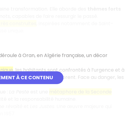
pleine transformation. Elle aborde des
thèmes forts
ots, capables de faire ressurgir le passé.
très construites
, inspirées notamment de Saint-
sse unique.
 déroule à Oran, en Algérie française, un décor
nique
, les habitants sont confrontés à l’urgence et à
tent, d’autres encore collaborent. Face au danger, les
EMENT À CE CONTENU
ue :
La Peste
est une
métaphore de la Seconde
rité et la responsabilité humaine.
e révolté
et
Les Justes
. Une œuvre majeure qui
 1957.