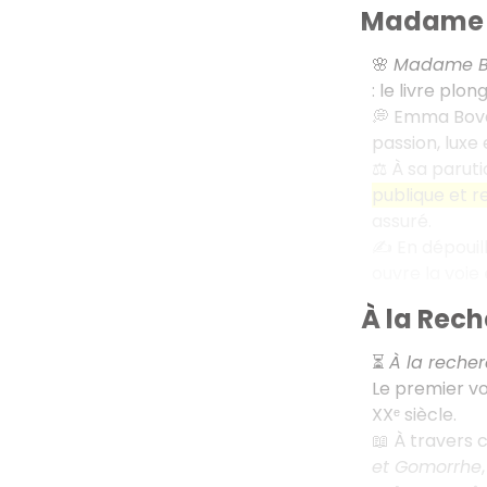
Madame 
🌸
Madame B
: le livre pl
💭 Emma Bovar
passion, luxe 
⚖️ À sa paruti
publique et re
assuré.
✍️ En dépouil
ouvre la voie
À la Rec
⏳
À la reche
Le premier vo
XXᵉ siècle.
📖 À travers
et Gomorrhe