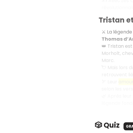
✍️ Avec
Les 
révolutionnai
Tristan et
⚔️ La légend
Thomas d’An
👑 Tristan es
Morholt, cheva
Marc.
💘 Mais lors d
retrouvent lié
🏹 Leur
amour 
selon les vers
🌿 Après leur
légende fond
🎲 Quiz
GR