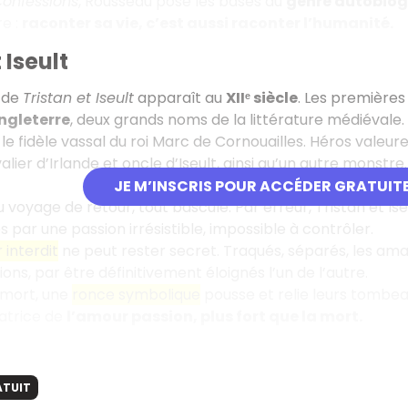
Confessions
, Rousseau pose les bases du
genre autobio
re :
raconter sa vie, c’est aussi raconter l’humanité.
 Iseult
e de
Tristan et Iseult
apparaît au
XIIᵉ siècle
. Les premières
gleterre
, deux grands noms de la littérature médiévale.
t le fidèle vassal du roi Marc de Cornouailles. Héros valeu
lier d’Irlande et oncle d’Iseult, ainsi qu’un autre monstre.
JE M’INSCRIS POUR ACCÉDER GRATUIT
u voyage de retour, tout bascule. Par erreur, Tristan et Is
s par une passion irrésistible, impossible à contrôler.
interdit
ne peut rester secret. Traqués, séparés, les am
ions, par être définitivement éloignés l’un de l’autre.
 mort, une
ronce symbolique
pousse et relie leurs tombe
atrice de
l’amour passion, plus fort que la mort.
ATUIT