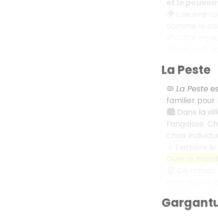
et le pouvoir
🌍 L’œuvre rac
comme le souv
✍️ Côté style
Simon, qu’il 
La Peste
🦠
La Peste
es
familier pour l
🏙️ Dans la v
l’angoisse. C
choix individu
⚔️ Derrière l
Guerre mondi
🏆 Ce roman s
contribuera 
Gargant