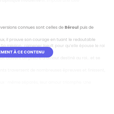
graphique moderne
et impose une idée
 versions connues sont celles de
Béroul
puis de
reux, il prouve son courage en tuant le redoutable
 Sa mission : ramener Iseult pour qu’elle épouse le roi
EMENT À CE CONTENU
eult boivent un philtre d’amour destiné au roi… et se
ants traversent de nombreuses épreuves et finissent,
aux : même séparés, leur amour triomphe. Une