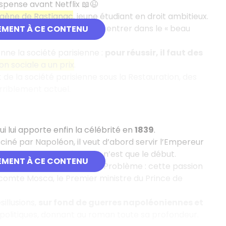
uspense avant Netflix 📖😉
gène de Rastignac
, jeune étudiant en droit ambitieux.
filles, qu’il a pourtant fait entrer dans le « beau
EMENT À CE CONTENU
ne la société parisienne :
pour réussir, il faut des
on sociale a un prix
.
de la société parisienne sous la Restauration, des
erriblement actuel.
qui lui apporte enfin la célébrité en
1839
.
asciné par Napoléon, il veut d’abord servir l’Empereur
à bien mouvementé… et ce n’est que le début.
EMENT À CE CONTENU
rneur de la prison de Parme. Problème : cette passion
 comte Mosca, le Premier ministre du Prince de
illusions,
sur fond de guerres napoléoniennes et
s politiques, donnant au roman toute sa profondeur.