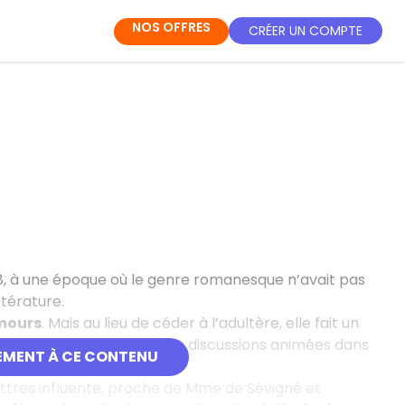
NOS OFFRES
CRÉER UN COMPTE
, à une époque où le genre romanesque n’avait pas
ttérature.
mours
. Mais au lieu de céder à l’adultère, elle fait un
c, qui déclenche débats et discussions animées dans
EMENT À CE CONTENU
ttres influente, proche de Mme de Sévigné et