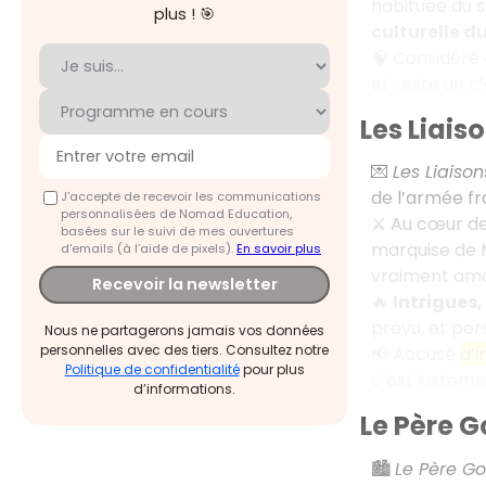
habituée du 
plus ! 🎯
culturelle du
🧠 Considér
et reste un c
Les Liai
💌
Les Liaiso
de l’armée f
J'accepte de recevoir les communications
personnalisées de Nomad Education,
⚔️ Au cœur de
basées sur le suivi de mes ouvertures
marquise de M
d'emails (à l’aide de pixels).
En savoir plus
vraiment amou
Recevoir la newsletter
🔥
Intrigues
prévu, et per
Nous ne partagerons jamais vos données
personnelles avec des tiers. Consultez notre
📢 Accusé
d’
Politique de confidentialité
pour plus
c’est justeme
d’informations.
Le Père G
🏙️
Le Père Go