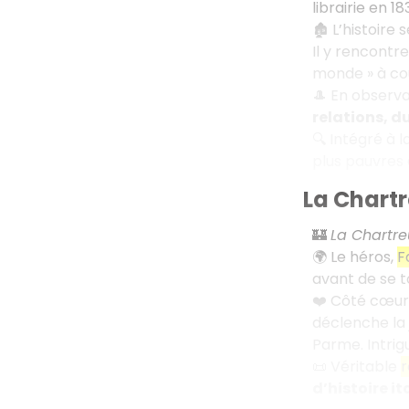
librairie en 18
🏚️ L’histoire
Il y rencontr
monde » à cou
🎩 En observ
relations, d
🔍 Intégré à l
plus pauvres 
La Chart
🏰
La Chartr
🌍 Le héros,
F
avant de se t
❤️ Côté cœur
déclenche la 
Parme. Intrig
📜 Véritable
r
d’histoire it