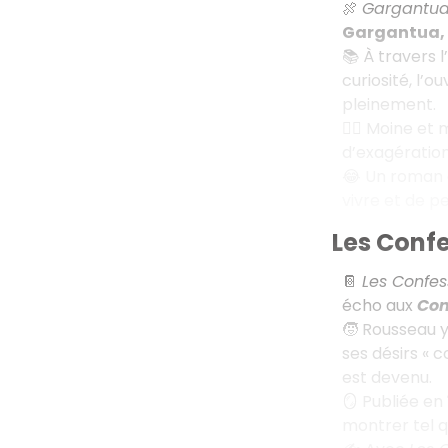
🍖
Gargantu
Gargantua,
📚 À travers l
curiosité, l’o
pleinement.
🧑‍⚕️ Moine e
d’exagération
😂 Un roman au
vivre et de p
Les Conf
📔
Les Confes
écho aux
Con
🧒 Rousseau y
ses désirs « 
est devenu.
🪞 Publiée en
montrer tel qu