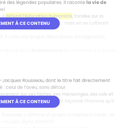
piré des légendes populaires. Il raconte
la vie de
el.
 il
défend l’éducation humaniste
, fondée sur la
esprit et l’âme. Apprendre, oui… mais en se cultivant
EMENT À CE CONTENU
tif. Il crée une langue débordante d’imagination,
majeure de la
Renaissance
et un hymne à la joie de
Jacques Rousseau, dont le titre fait directement
 : celui de l’aveu, sans détour.
revenant sur ses fautes, ses mensonges, ses vols et
e comment ces expériences ont façonné l’homme qu’il
EMENT À CE CONTENU
Rousseau y affirme un projet totalement inédit : se
— un sujet digne d’intérêt.