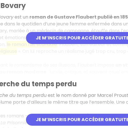
Bovary
ovary
est un
roman de Gustave Flaubert publié en 18
onge dans le quotidien d’une jeune femme enfermée dans une
y, mariée à un médecin de campagne, étouffe dans l’enn
et émotions fortes. À la place, elle enchaîne désillusions,
JE M’INSCRIS POUR ACCÉDER GRATUIT
on,
le roman fait scandale
. Flaubert, son éditeur et son i
ligieuse
». On lui reproche un réalisme jugé trop cru, tro
lant le romantisme de ses illusions, Flaubert impose
un st
au roman moderne
: lucide, critique, et souvent cruel e
herche du temps perdu
rche du temps perdu
est le nom donné par Marcel Prous
lume porte d’ailleurs le même titre que l’ensemble. Une œ
 ces romans —
Du côté de chez Swann
,
À l’ombre des jeune
JE M’INSCRIS POUR ACCÉDER GRATUIT
,
La Prisonnière
,
Albertine disparue
et
Le Temps retrouvé