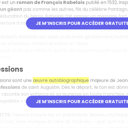
a
est un
roman de François Rabelais
publié en 1532, ins
 un géant
pas comme les autres, fils du célèbre Pantagru
’éducation du héros, Rabelais fait passer un message fort :
uverture à tous les savoirs et l’équilibre entre le corps, l’
JE M’INSCRIS POUR ACCÉDER GRATUIT
t médecin, Rabelais est aussi un écrivain génialement inven
 et d’humour, mêlant érudition et farce.
ssi drôle que réfléchi, qui fait de
Gargantua
une œuvre 
enser.
essions
sions
sont une
œuvre autobiographique
majeure de Jean-
fessions
de saint Augustin. Dès le départ, le ton est donné
 raconte son enfance et sa jeunesse en toute franchise, 
coupables ». En se livrant ainsi, il cherche à comprendr
JE M’INSCRIS POUR ACCÉDER GRATUIT
1770
, l’œuvre s’ouvre sur un préambule devenu mythique. 
’il est, sans masque, et faire de l’individu — quel qu’il soit 