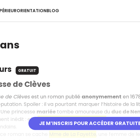
PÉRIEUR
ORIENTATION
BLOG
mans
ours
GRATUIT
sse de Clèves
se de Clèves
est un roman publié
anonymement
en 1678
utation. Spoiler : il va pourtant marquer l’histoire de la li
 ? Une princesse
mariée
tombe amoureuse du
duc de Ne
nt inédit : elle
avoue sa passion à son mari
. Un aveu cho
JE M’INSCRIS POUR ACCÉDER GRATUIT
ndains.
re ce roman se cache
Mme de La Fayette
, une femme de le