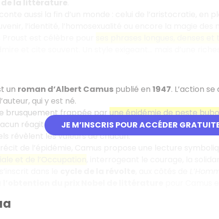
 de la littérature
.
onte aussi la fin d’un monde : celui de l’aristocratie, en 
enir, l’identité, l’homosexualité ou encore la magie des m
, Proust est célèbre pour
ses phrases longues, denses et 
admire et cite souvent. Un style exigeant… mais d’une riche
t un
roman d’Albert Camus
publié en
1947
. L’action se
’auteur, qui y est né.
ille brusquement frappée par
une épidémie de peste bubo
hacun réagit à sa manière : certains fuient, d’autres résis
JE M’INSCRIS POUR ACCÉDER GRATUIT
els révèlent les valeurs de chacun.
e récit de l’épidémie, Camus propose une lecture symboliq
ale et de l’Occupation
, interrogeant le courage, la solida
’inscrit dans le
cycle de la révolte
, aux côtés de
L’Homm
à
l’obtention du prix Nobel de littérature
pour Camus en
ua