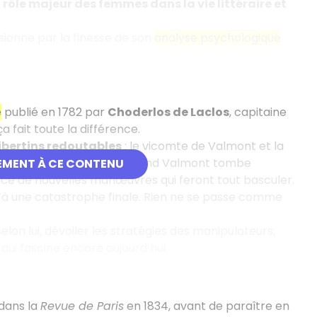
e
rôle majeur des femmes dans la vie littéraire et
ionne par la finesse de son
analyse psychologique
e
publié en 1782 par
Choderlos de Laclos
, capitaine
 ça fait toute la différence.
ibertins redoutables
: le vicomte de Valmont et la
nquêtes amoureuses. Mais quand Valmont tombe
EMENT À CE CONTENU
lance de nouvelles manœuvres qui feront tout basculer.
’à une catastrophe finale. Rien ne se passe comme
elon lui, dévoiler les stratégies des manipulateurs,
qui fascine encore aujourd’hui.
dans la
Revue de Paris
en 1834, avant de paraître en