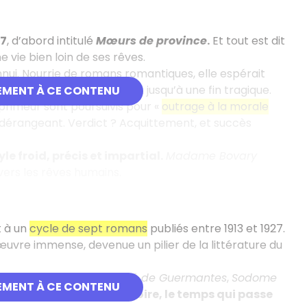
57
, d’abord intitulé
Mœurs de province
.
Et tout est dit
 vie bien loin de ses rêves.
ui. Nourrie de romans romantiques, elle espérait
 amours adultères et excès… jusqu’à une fin tragique.
EMENT À CE CONTENU
mprimeur sont poursuivis pour «
outrage à la morale
p dérangeant. Verdict ? Acquittement, et succès
yle froid, précis et impartial.
Madame Bovary
nvers les rêves humains.
t à un
cycle de sept romans
publiés entre 1913 et 1927.
uvre immense, devenue un pilier de la littérature du
s filles en fleurs
,
Le Côté de Guermantes
,
Sodome
EMENT À CE CONTENU
— Proust
explore la mémoire, le temps qui passe