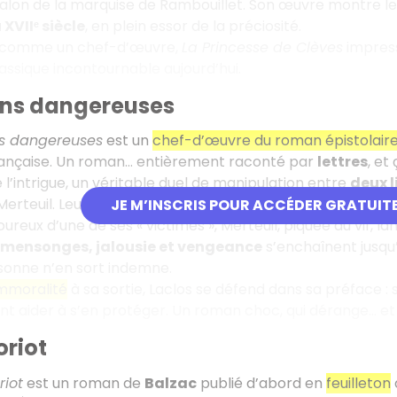
salon de la marquise de Rambouillet. Son œuvre montre l
 XVIIᵉ siècle
, en plein essor de la préciosité.
é comme un chef-d’œuvre,
La Princesse de Clèves
impress
lassique incontournable aujourd’hui.
sons dangereuses
ns dangereuses
est un
chef-d’œuvre du roman épistolair
rançaise. Un roman… entièrement raconté par
lettres
, et
 l’intrigue, un véritable duel de manipulation entre
deux l
erteuil. Leur terrain de jeu ? Les sentiments et les co
JE M’INSCRIS POUR ACCÉDER GRATUIT
reux d’une de ses « victimes », Merteuil, piquée au vif, 
, mensonges, jalousie et vengeance
s’enchaînent jusqu
sonne n’en sort indemne.
immoralité
à sa sortie, Laclos se défend dans sa préface : s
nt aider à s’en protéger. Un roman choc, qui dérange… et 
oriot
riot
est un roman de
Balzac
publié d’abord en
feuilleton