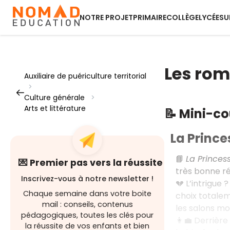
NOTRE PROJET
PRIMAIRE
COLLÈGE
LYCÉE
SU
Les ro
Auxiliaire de puériculture territorial
>
Culture générale
>
Arts et littérature
📝 Mini-c
La Prince
📘
La Princes
💌 Premier pas vers la réussite
très bonne rép
Inscrivez-vous à notre newsletter !
💔 L’intrigue
Chaque semaine dans votre boite
choix totaleme
mail : conseils, contenus
les salons mo
pédagogiques, toutes les clés pour
👩‍💼 Derriè
la réussite de vos enfants et bien