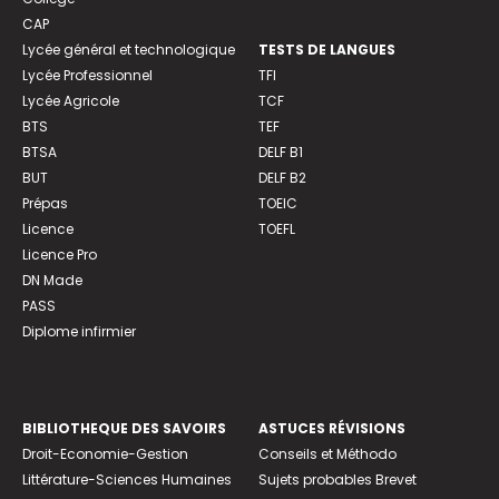
CAP
Lycée général et technologique
TESTS DE LANGUES
Lycée Professionnel
TFI
Lycée Agricole
TCF
BTS
TEF
BTSA
DELF B1
BUT
DELF B2
Prépas
TOEIC
Licence
TOEFL
Licence Pro
DN Made
PASS
Diplome infirmier
BIBLIOTHEQUE DES SAVOIRS
ASTUCES RÉVISIONS
Droit-Economie-Gestion
Conseils et Méthodo
Littérature-Sciences Humaines
Sujets probables Brevet