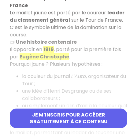
France
Le maillot jaune est porté par le coureur
leader
du classement général
sur le Tour de France.
C’est le symbole ultime de la domination sur la
course.
📜
Une histoire centenaire
Il apparaît en
1919
, porté pour la première fois
par
Eugène Christophe
.
Pourquoi jaune ? Plusieurs hypothèses :
la couleur du journal
L’Auto
, organisateur du
Tour ;
une idée d’Henri Desgrange ou de ses
collaborateurs ;
ou simplement un clin d’œil à la couleur qu’il
portait lui-même comme ancien cycliste.
JE M’INSCRIS POUR ACCÉDER
GRATUITEMENT À CE CONTENU
À partir de
1948
, les sponsors apparaissent sur
le maillot, permettant au leader de toucher une