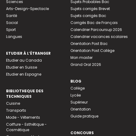
Sciences
Sujets Probables Bac
Arts-Design-Spectacle
Sujets corrigés Brevet
Santé
Sujets corrigés Bac
Social
Corrigés Bac de Français
Sport
Calendrier Parcoursup 2026
Langues
Calendrier vacances scolaires
Orientation Post Bac
Orientation Post Collège
ETUDIER À L’ÉTRANGER
Mon master
Etudier au Canada
Grand Oral 2026
Etudier en Suisse
Etudier en Espagne
BLOG
Collège
BIBLIOTHEQUE DES
Lycée
TECHNIQUES
Supérieur
Cuisine
Orientation
Transports
Guide pratique
Mode - Vêtements
Coiffure - Esthétique -
Cosmétique
CONCOURS