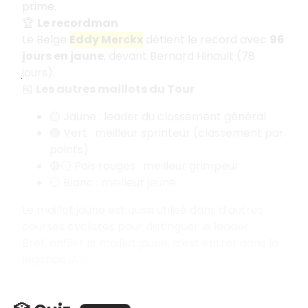
prime.
🏆
Le recordman
Le Belge
Eddy Merckx
détient le record avec
96
jours en jaune
, devant Bernard Hinault (78
jours).
🎽
Les autres maillots du Tour
🟡 Jaune : leader du classement général
🟢 Vert : meilleur sprinteur (classement par
points)
🔴⚪ Pois rouges : meilleur grimpeur
⚪ Blanc : meilleur jeune
Le maillot jaune est aussi utilisé dans d’autres
courses cyclistes pour distinguer le leader.
Bref, enfiler le maillot jaune, c’est entrer dans la
légende 🚴✨