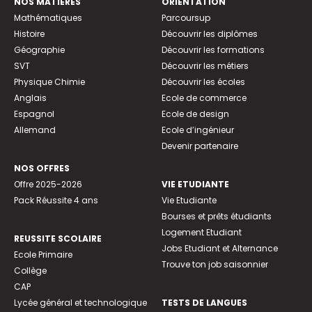
NOS MATIÈRES
ORIENTATION
Mathématiques
Parcoursup
Histoire
Découvrir les diplômes
Géographie
Découvrir les formations
SVT
Découvrir les métiers
Physique Chimie
Découvrir les écoles
Anglais
Ecole de commerce
Espagnol
Ecole de design
Allemand
Ecole d’ingénieur
Devenir partenaire
NOS OFFRES
Offre 2025-2026
VIE ETUDIANTE
Pack Réussite 4 ans
Vie Etudiante
Bourses et prêts étudiants
Logement Etudiant
REUSSITE SCOLAIRE
Jobs Etudiant et Alternance
Ecole Primaire
Trouve ton job saisonnier
Collège
CAP
Lycée général et technologique
TESTS DE LANGUES