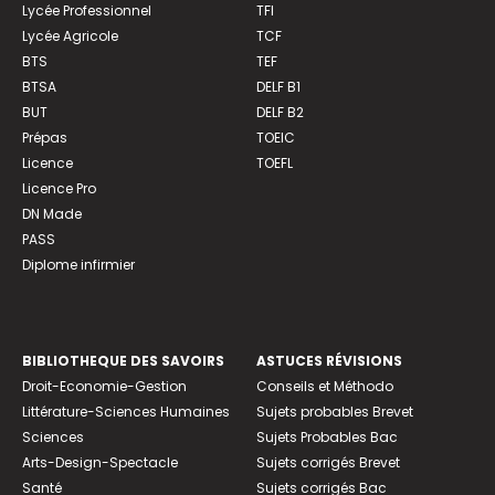
Lycée Professionnel
TFI
Lycée Agricole
TCF
BTS
TEF
BTSA
DELF B1
BUT
DELF B2
Prépas
TOEIC
Licence
TOEFL
Licence Pro
DN Made
PASS
Diplome infirmier
BIBLIOTHEQUE DES SAVOIRS
ASTUCES RÉVISIONS
Droit-Economie-Gestion
Conseils et Méthodo
Littérature-Sciences Humaines
Sujets probables Brevet
Sciences
Sujets Probables Bac
Arts-Design-Spectacle
Sujets corrigés Brevet
Santé
Sujets corrigés Bac