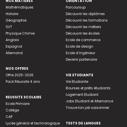
NOS MATIÈRES
ORIENTATION
Mathématiques
Parcoursup
Histoire
Découvrir les diplômes
Géographie
Découvrir les formations
SVT
Découvrir les métiers
Physique Chimie
Découvrir les écoles
Anglais
Ecole de commerce
Espagnol
Ecole de design
Allemand
Ecole d’ingénieur
Devenir partenaire
NOS OFFRES
Offre 2025-2026
VIE ETUDIANTE
Pack Réussite 4 ans
Vie Etudiante
Bourses et prêts étudiants
Logement Etudiant
REUSSITE SCOLAIRE
Jobs Etudiant et Alternance
Ecole Primaire
Trouve ton job saisonnier
Collège
CAP
Lycée général et technologique
TESTS DE LANGUES