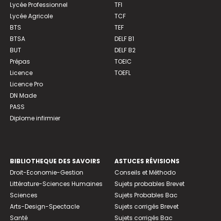
Lycée Professionnel
TFI
Lycée Agricole
TCF
BTS
TEF
BTSA
DELF B1
BUT
DELF B2
Prépas
TOEIC
Licence
TOEFL
Licence Pro
DN Made
PASS
Diplome infirmier
BIBLIOTHEQUE DES SAVOIRS
ASTUCES RÉVISIONS
Droit-Economie-Gestion
Conseils et Méthodo
Littérature-Sciences Humaines
Sujets probables Brevet
Sciences
Sujets Probables Bac
Arts-Design-Spectacle
Sujets corrigés Brevet
Santé
Sujets corrigés Bac