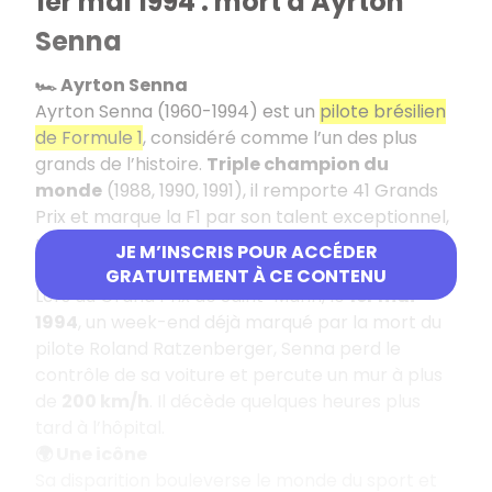
1er mai 1994 : mort d'Ayrton
Senna
🏎️ Ayrton Senna
Ayrton Senna (1960-1994) est un
pilote brésilien
de Formule 1
, considéré comme l’un des plus
grands de l’histoire.
Triple champion du
monde
(1988, 1990, 1991), il remporte 41 Grands
Prix et marque la F1 par son talent exceptionnel,
notamment sous la pluie.
JE M’INSCRIS POUR ACCÉDER
⚠️ Le drame d’Imola
GRATUITEMENT À CE CONTENU
Lors du Grand Prix de Saint-Marin, le
1er mai
1994
, un week-end déjà marqué par la mort du
pilote Roland Ratzenberger, Senna perd le
contrôle de sa voiture et percute un mur à plus
de
200 km/h
. Il décède quelques heures plus
tard à l’hôpital.
🌍 Une icône
Sa disparition bouleverse le monde du sport et