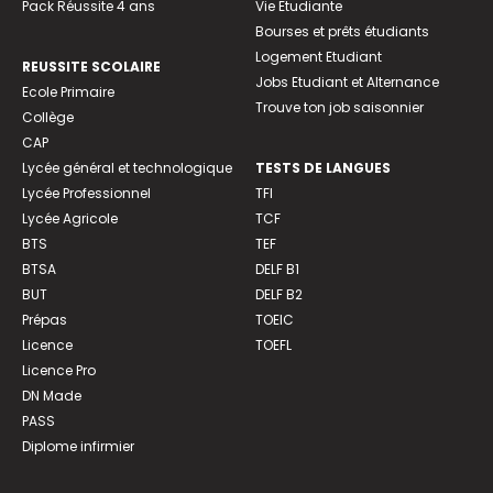
Pack Réussite 4 ans
Vie Etudiante
Bourses et prêts étudiants
Logement Etudiant
REUSSITE SCOLAIRE
Jobs Etudiant et Alternance
Ecole Primaire
Trouve ton job saisonnier
Collège
CAP
Lycée général et technologique
TESTS DE LANGUES
Lycée Professionnel
TFI
Lycée Agricole
TCF
BTS
TEF
BTSA
DELF B1
BUT
DELF B2
Prépas
TOEIC
Licence
TOEFL
Licence Pro
DN Made
PASS
Diplome infirmier