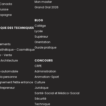
Mon master
u Canada
Grand Oral 2026
Suisse
 Espagne
BLOG
Collège
EQUE DES TECHNIQUES
Lycée
Supérieur
Orientation
tements
Guide pratique
 Esthétique - Cosmétique
- Vente
 Architecture
CONCOURS
CRPE
 automobile
Administration
 la personne
Animation-Sport
ement Petite enfance
Culture
ntrepreneur
Juridique
Santé-Social et Médico-Social
Sécurité
Technique