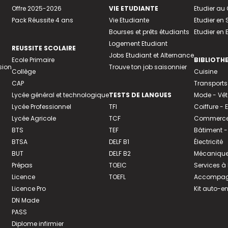
Offre 2025-2026
VIE ETUDIANTE
Etudier a
Pack Réussite 4 ans
Vie Etudiante
Etudier en 
Bourses et prêts étudiants
Etudier en
Logement Etudiant
REUSSITE SCOLAIRE
Jobs Etudiant et Alternance
Ecole Primaire
BIBLIOTH
sion
Trouve ton job saisonnier
Collège
Cuisine
CAP
Transports
Lycée général et technologique
TESTS DE LANGUES
Mode - Vê
Lycée Professionnel
TFI
Coiffure -
Lycée Agricole
TCF
Commerce 
BTS
TEF
Bâtiment -
BTSA
DELF B1
Électricité
BUT
DELF B2
Mécanique
Prépas
TOEIC
Services à
Licence
TOEFL
Accompagn
Licence Pro
Kit auto-e
DN Made
PASS
Diplome infirmier