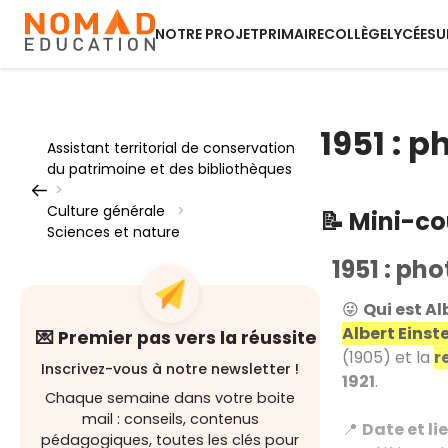
NOTRE PROJET
PRIMAIRE
COLLÈGE
LYCÉE
SU
1951 : p
Assistant territorial de conservation
du patrimoine et des bibliothèques
>
Culture générale
>
📝 Mini-c
Sciences et nature
1951 : pho
😜
Qui est Al
Albert Einst
💌 Premier pas vers la réussite
(1905) et la
r
Inscrivez-vous à notre newsletter !
1921
.
Chaque semaine dans votre boite
mail : conseils, contenus
📍
Date et li
pédagogiques, toutes les clés pour