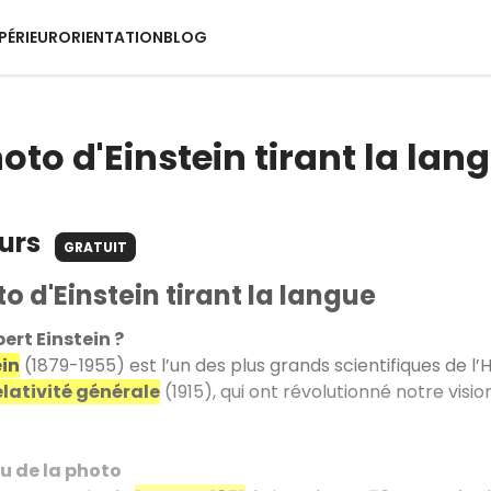
PÉRIEUR
ORIENTATION
BLOG
hoto d'Einstein tirant la lan
ours
GRATUIT
to d'Einstein tirant la langue
bert Einstein ?
ein
(1879-1955) est l’un des plus grands scientifiques de l’Hi
elativité générale
(1915), qui ont révolutionné notre vision 
eu de la photo