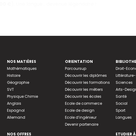
000 €
). Une langue… devenue légendaire !
NOS MATIÈRES
ORIENTATION
BIBLIOTH
Mathématiques
Parcoursup
Droit-Eco
Histoire
Découvrir les diplômes
Littératur
Géographie
Découvrir les formations
Sciences
SVT
Découvrir les métiers
Arts-Desig
Physique Chimie
Découvrir les écoles
Santé
Anglais
Ecole de commerce
Social
Espagnol
Ecole de design
Sport
Allemand
Ecole d’ingénieur
Langues
Devenir partenaire
NOS OFFRES
ETUDIER À