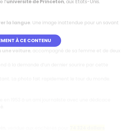
e l’
université de Princeton
, aux États-Unis.
rer la langue
. Une image inattendue pour un savant
EMENT À CE CONTENU
 une voiture
, accompagné de sa femme et de deux
pond à la demande d’un dernier sourire par cette
stant. La photo fait rapidement le tour du monde.
e en 1953 à un ami journaliste avec une dédicace
té
.
ein
, vendue aux enchères pour
74 324 dollars