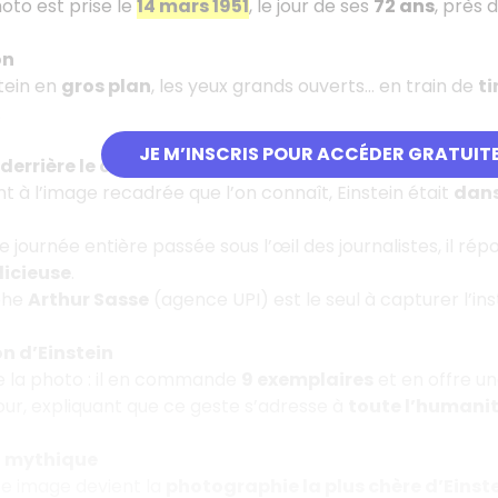
oto est prise le
14 mars 1951
, le jour de ses
72 ans
, près d
on
stein en
gros plan
, les yeux grands ouverts… en train de
ti
.
JE M’INSCRIS POUR ACCÉDER GRATUIT
 derrière le cliché
 à l’image recadrée que l’on connaît, Einstein était
dans
e journée entière passée sous l’œil des journalistes, il ré
icieuse
.
phe
Arthur Sasse
(agence UPI) est le seul à capturer l’in
on d’Einstein
e la photo : il en commande
9 exemplaires
et en offre un
ur, expliquant que ce geste s’adresse à
toute l’humani
o mythique
te image devient la
photographie la plus chère d’Einst