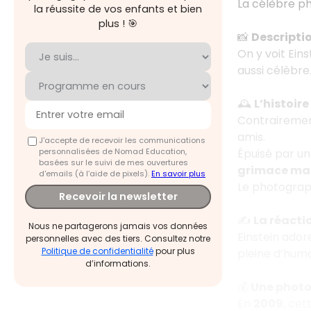
La célèbre ph
la réussite de vos enfants et bien
plus ! 🎯
📸
Descripti
On y voit Ein
aussi célèbre
🕰️
L’histoire
Contrairement
amis.
J'accepte de recevoir les communications
personnalisées de Nomad Education,
Épuisé par un
basées sur le suivi de mes ouvertures
grimace mal
d'emails (à l’aide de pixels).
En savoir plus
Le photogra
Recevoir la newsletter
✍️
La réacti
Nous ne partagerons jamais vos données
Einstein ador
personnelles avec des tiers. Consultez notre
Politique de confidentialité
pour plus
pleine d’humo
d’informations.
💰
Une phot
En
2009
, cet