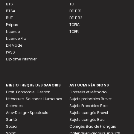
BTS
TEF
BTSA
DELF B1
BUT
DELF B2
Prépas
TOEIC
Licence
TOEFL
Licence Pro
DN Made
PASS
Diplome infirmier
BIBLIOTHEQUE DES SAVOIRS
ASTUCES RÉVISIONS
Droit-Economie-Gestion
Conseils et Méthodo
Littérature-Sciences Humaines
Sujets probables Brevet
Sciences
Sujets Probables Bac
Arts-Design-Spectacle
Sujets corrigés Brevet
Santé
Sujets corrigés Bac
Social
Corrigés Bac de Français
Sport
Calendrier Parcoursup 2026