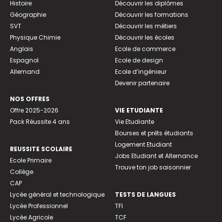
Histoire
Découvrir les diplômes
Géographie
Découvrir les formations
SVT
Découvrir les métiers
Physique Chimie
Découvrir les écoles
Anglais
Ecole de commerce
Espagnol
Ecole de design
Allemand
Ecole d’ingénieur
Devenir partenaire
NOS OFFRES
Offre 2025-2026
VIE ETUDIANTE
Pack Réussite 4 ans
Vie Etudiante
Bourses et prêts étudiants
Logement Etudiant
REUSSITE SCOLAIRE
Jobs Etudiant et Alternance
Ecole Primaire
Trouve ton job saisonnier
Collège
CAP
Lycée général et technologique
TESTS DE LANGUES
Lycée Professionnel
TFI
Lycée Agricole
TCF