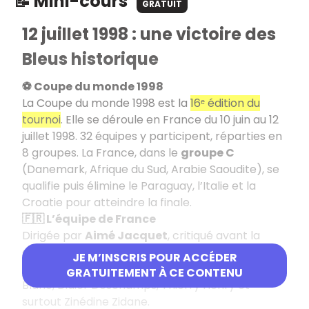
📝 Mini-cours
GRATUIT
12 juillet 1998 : une victoire des
Bleus historique
⚽ Coupe du monde 1998
La Coupe du monde 1998 est la
16ᵉ édition du
tournoi
. Elle se déroule en France du 10 juin au 12
juillet 1998. 32 équipes y participent, réparties en
8 groupes. La France, dans le
groupe C
(Danemark, Afrique du Sud, Arabie Saoudite), se
qualifie puis élimine le Paraguay, l’Italie et la
Croatie pour atteindre la finale.
🇫🇷 L’équipe de France
Dirigée par
Aimé Jacquet
, critiqué avant la
compétition, l’équipe rassemble des joueurs
JE M’INSCRIS POUR ACCÉDER
devenus légendaires : Fabien Barthez, Laurent
GRATUITEMENT À CE CONTENU
Blanc, Didier Deschamps, Thierry Henry et
surtout Zinédine Zidane.