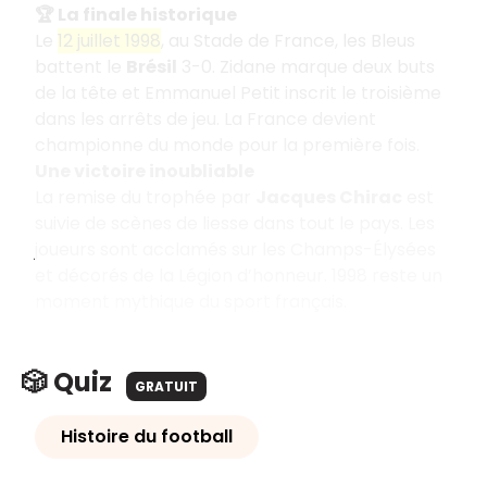
🏆 La finale historique
Le
12 juillet 1998
, au Stade de France, les Bleus
battent le
Brésil
3-0. Zidane marque deux buts
de la tête et Emmanuel Petit inscrit le troisième
dans les arrêts de jeu. La France devient
championne du monde pour la première fois.
Une victoire inoubliable
La remise du trophée par
Jacques Chirac
est
suivie de scènes de liesse dans tout le pays. Les
joueurs sont acclamés sur les Champs-Élysées
et décorés de la Légion d’honneur. 1998 reste un
moment mythique du sport français.
🎲 Quiz
GRATUIT
Histoire du football