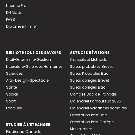
Licence Pro
DN Made
PASS
Diplome infirmier
BIBLIOTHEQUE DES SAVOIRS
ASTUCES RÉVISIONS
Droit-Economie-Gestion
Conseils et Méthodo
Littérature-Sciences Humaines
Sujets probables Brevet
Sciences
Sujets Probables Bac
Arts-Design-Spectacle
Sujets corrigés Brevet
Santé
Sujets corrigés Bac
Social
Corrigés Bac de Français
Sport
Calendrier Parcoursup 2026
Langues
Calendrier vacances scolaires
Orientation Post Bac
Orientation Post Collège
ETUDIER À L’ÉTRANGER
Mon master
Etudier au Canada