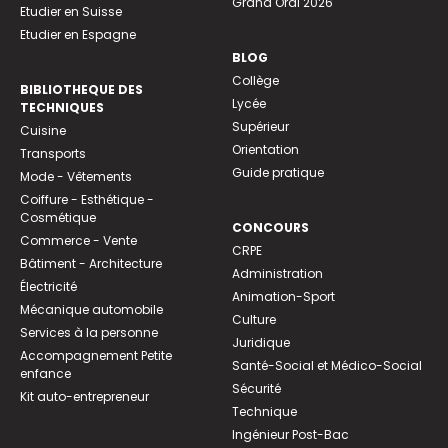
Grand Oral 2026
Etudier en Suisse
Etudier en Espagne
BLOG
Collège
BIBLIOTHEQUE DES
Lycée
TECHNIQUES
Supérieur
Cuisine
Orientation
Transports
Guide pratique
Mode - Vêtements
Coiffure - Esthétique -
Cosmétique
CONCOURS
Commerce - Vente
CRPE
Bâtiment - Architecture
Administration
Électricité
Animation-Sport
Mécanique automobile
Culture
Services à la personne
Juridique
Accompagnement Petite
Santé-Social et Médico-Social
enfance
Sécurité
Kit auto-entrepreneur
Technique
Ingénieur Post-Bac