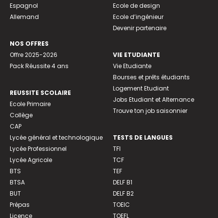
Espagnol
Ecole de design
Allemand
Ecole d’ingénieur
Devenir partenaire
NOS OFFRES
Offre 2025-2026
VIE ETUDIANTE
Pack Réussite 4 ans
Vie Etudiante
Bourses et prêts étudiants
Logement Etudiant
REUSSITE SCOLAIRE
Jobs Etudiant et Alternance
Ecole Primaire
Trouve ton job saisonnier
Collège
CAP
Lycée général et technologique
TESTS DE LANGUES
Lycée Professionnel
TFI
Lycée Agricole
TCF
BTS
TEF
BTSA
DELF B1
BUT
DELF B2
Prépas
TOEIC
Licence
TOEFL