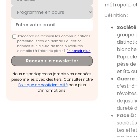
métropole, et
Définition :
Sociétés
groupe d
J'accepte de recevoir les communications
personnalisées de Nomad Education,
distinct
basées sur le suivi de mes ouvertures
blanche
d'emails (à l’aide de pixels).
En savoir plus
Rappeler
Recevoir la newsletter
pèse de 
et 8% au
Nous ne partagerons jamais vos données
Guerre :
personnelles avec des tiers. Consultez notre
Politique de confidentialité
pour plus
c’est-à-
d’informations.
révoltes
de justi
dureté d
Face à :
sociétés
Les effe