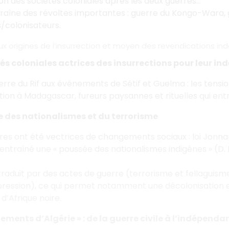
n des sociétés coloniales après les deux guerres…
traîne des révoltes importantes : guerre du Kongo-Wara, gu
s/colonisateurs.
 aux origines de l’insurrection et moyen des revendications 
tés coloniales actrices des insurrections pour leur 
erre du Rif aux événements de Sétif et Guelma : les tens
tion à Madagascar, fureurs paysannes et rituelles qui entr
 des nationalismes et du terrorisme
res ont été vectrices de changements sociaux : loi Jonnart
 entraîné une « poussée des nationalismes indigènes » (D. 
…
 traduit par des actes de guerre (terrorisme et fellaguism
pression), ce qui permet notamment une décolonisation e
 d’Afrique noire.
nements d’Algérie » : de la guerre civile à l’indépenda