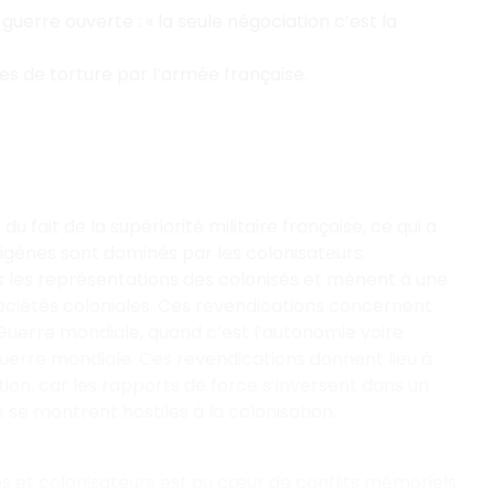
erre ouverte : « la seule négociation c’est la
es de torture par l’armée française.
u fait de la supériorité militaire française, ce qui a
ndigènes sont dominés par les colonisateurs.
 les représentations des colonisés et mènent à une
sociétés coloniales. Ces revendications concernent
 Guerre mondiale, quand c’est l’autonomie voire
erre mondiale. Ces revendications donnent lieu à
ion, car les rapports de force s’inversent dans un
se montrent hostiles à la colonisation.
sés et colonisateurs est au cœur de conflits mémoriels