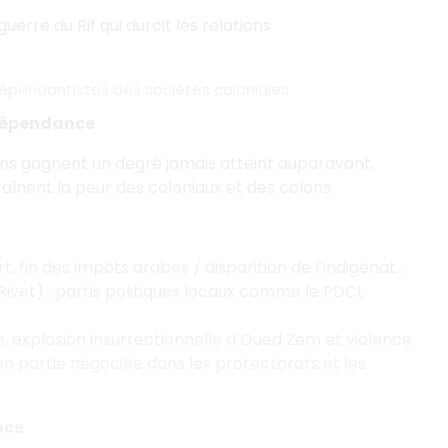
erre du Rif qui durcit les relations
indépendantistes des sociétés coloniales
indépendance
ions gagnent un degré jamais atteint auparavant.
aînent la peur des coloniaux et des colons.
, fin des impôts arabes / disparition de l’indigénat…
Rivet) : partis politiques locaux comme le PDCI,
e, explosion insurrectionnelle d’Oued Zem et violence
n partie négociée dans les protectorats et les
nce