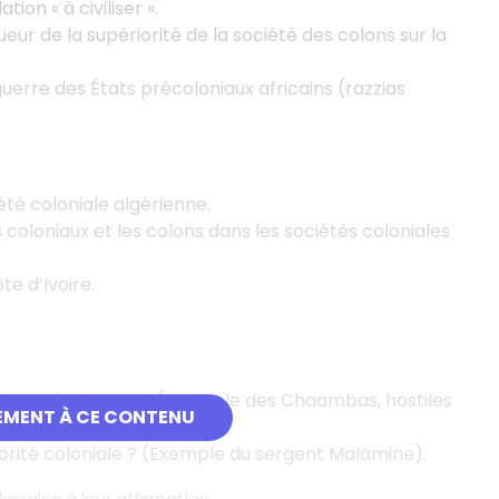
on « à civiliser ».
ur de la supériorité de la société des colons sur la
uerre des États précoloniaux africains (razzias
été coloniale algérienne.
s coloniaux et les colons dans les sociétés coloniales
e d’Ivoire.
és des colonisateurs (exemple des Chaambas, hostiles
EMENT À CE CONTENU
utorité coloniale ? (Exemple du sergent Malamine).
oniales à leur affirmation