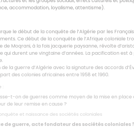
structures et les groupes sociaux, effets culturels et poli
nce, accommodation, loyalisme, attentisme).
que le début de la conquête de l’Algérie par les Français,
ments. Ce début de la conquête de l’Afrique coloniale tr
te de Moqrani, à la fois jacquerie paysanne, révolte d’arist
 qui durent une vingtaine d’années. La pacification est à
e.
n de la guerre d’Algérie avec la signature des accords d’Év
upart des colonies africaines entre 1958 et 1960.
 :
e-t-on de guerres comme moyen de la mise en place d
ur de leur remise en cause ?
conquête et naissance des sociétés coloniales
ce de guerre, acte fondateur des sociétés coloniales 