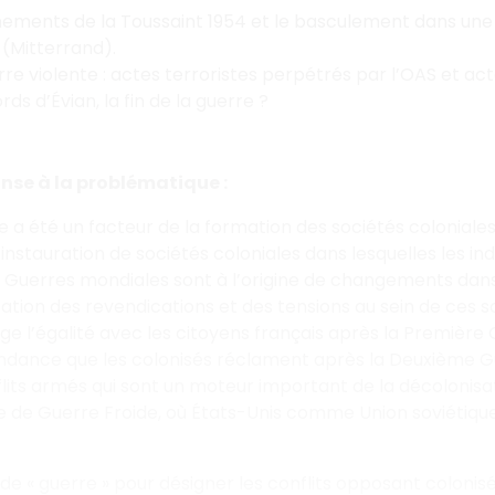
ements de la Toussaint 1954 et le basculement dans une gu
 (Mitterrand).
re violente : actes terroristes perpétrés par l’OAS et act
ds d’Évian, la fin de la guerre ?
onse à la problématique :
e a été un facteur de la formation des sociétés coloniales d
’instauration de sociétés coloniales dans lesquelles les i
 Guerres mondiales sont à l’origine de changements dans
cation des revendications et des tensions au sein de ces 
e l’égalité avec les citoyens français après la Première
ndance que les colonisés réclament après la Deuxième Gu
lits armés qui sont un moteur important de la décolonisat
 de Guerre Froide, où États-Unis comme Union soviétique 
if de « guerre » pour désigner les conflits opposant coloni