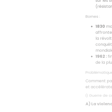
sur les 
(résista
Bornes :
1830
mar
affronte
la révol
conquête
mondial
1962 :
fi
de la pl
Problématique
Comment pass
et accélérate
I) Guerre de 
A) La violen