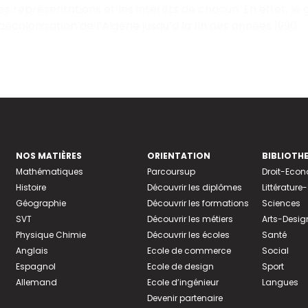
les représentations et les intérêts de chacun. En effet, l
écolonisation de l’Algérie jusqu’à la fin des années 1990.
NOS MATIÈRES
ORIENTATION
BIBLIOTH
Mathématiques
Parcoursup
Droit-Eco
Histoire
Découvrir les diplômes
Littératur
Géographie
Découvrir les formations
Sciences
SVT
Découvrir les métiers
Arts-Desig
Physique Chimie
Découvrir les écoles
Santé
Anglais
Ecole de commerce
Social
Espagnol
Ecole de design
Sport
Allemand
Ecole d’ingénieur
Langues
Devenir partenaire