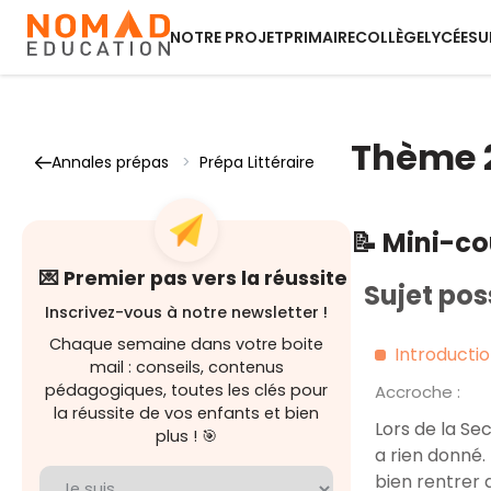
NOTRE PROJET
PRIMAIRE
COLLÈGE
LYCÉE
SU
Thème 2
Annales prépas
>
Prépa Littéraire
📝 Mini-c
💌 Premier pas vers la réussite
Sujet pos
Inscrivez-vous à notre newsletter !
Chaque semaine dans votre boite
Introducti
mail : conseils, contenus
pédagogiques, toutes les clés pour
Accroche :
la réussite de vos enfants et bien
Lors de la Se
plus ! 🎯
a rien donné. 
bien rentrer 