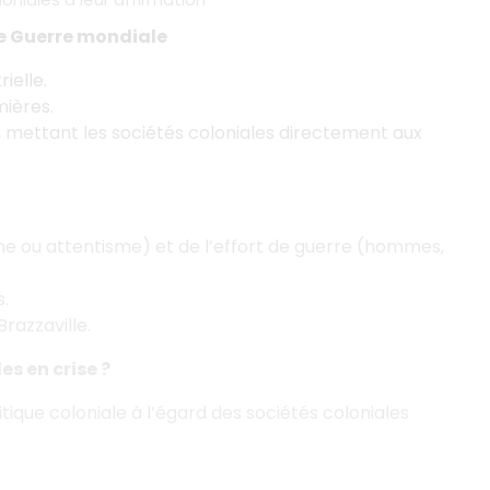
re Guerre mondiale
ielle.
mières.
 mettant les sociétés coloniales directement aux
isme ou attentisme) et de l’effort de guerre (hommes,
.
razzaville.
es en crise ?
tique coloniale à l’égard des sociétés coloniales