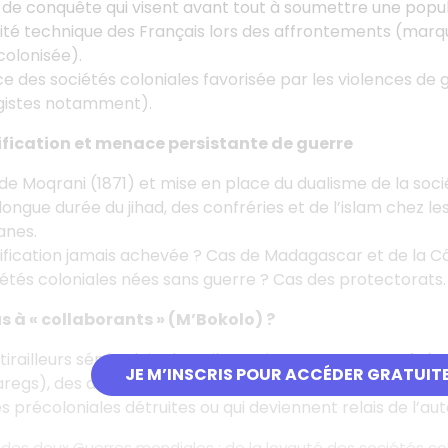
de conquête qui visent avant tout à soumettre une populati
ité technique des Français lors des affrontements (marque
colonisée).
e des sociétés coloniales favorisée par les violences de g
gistes notamment).
ification et menace persistante de guerre
de Moqrani (1871) et mise en place du dualisme de la soci
longue durée du jihad, des confréries et de l’islam chez le
nes.
fication jamais achevée ? Cas de Madagascar et de la Côt
étés coloniales nées sans guerre ? Cas des protectorats.
s à « collaborants » (M’Bokolo) ?
tirailleurs sénégalais, des tribus qui s’engagent aux côt
JE M’INSCRIS POUR ACCÉDER GRATUIT
regs), des auxiliaires coloniaux.
es précoloniales détruites ou qui deviennent relais de l’a
t des deux Guerres mondiales : de la loyauté des sociétés col