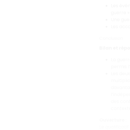
Les évén
guerre »
Une guer
Les accor
Conclusion
Bilan et rép
La guerr
permis l
Les deux
multipli
davantag
l’indépe
des conf
contexte
Ouverture :
Le qualificat