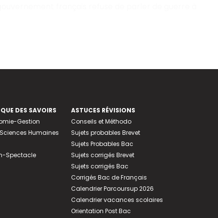
e gouvernement français refuse de parler de guerre à
EQUE DES SAVOIRS
ASTUCES RÉVISIONS
nomie-Gestion
Conseils et Méthodo
e-Sciences Humaines
Sujets probables Brevet
Sujets Probables Bac
n-Spectacle
Sujets corrigés Brevet
Sujets corrigés Bac
Corrigés Bac de Français
Calendrier Parcoursup 2026
Calendrier vacances scolaires
Orientation Post Bac