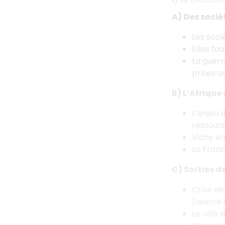
A) Des socié
Les soci
Elles fo
La guerr
prises a
B) L’Afrique
L’enjeu 
ressourc
Vichy en
La Franc
C) Sorties de
Crise de
(œuvre ci
Le rôle 