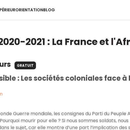
PÉRIEUR
ORIENTATION
BLOG
020-2021 : La France et l'Af
ours
GRATUIT
sible : Les sociétés coloniales face à
on
conde Guerre mondiale, les consignes du Parti du Peuple Al
Pourquoi mourir pour elle ? Si nous sommes soldats, nous lè
dans le sujet, car elle montre d’une part l’implication des