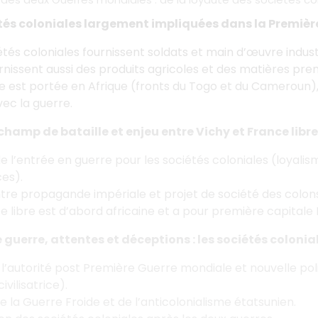
tés coloniales largement impliquées dans la Premiè
étés coloniales fournissent soldats et main d’œuvre industr
urnissent aussi des produits agricoles et des matières pre
e est portée en Afrique (fronts du Togo et du Cameroun),
vec la guerre.
 champ de bataille et enjeu entre Vichy et France libre
de l’entrée en guerre pour les sociétés coloniales (loyal
es).
tre propagande impériale et projet de société des colons
e libre est d’abord africaine et a pour première capitale B
 guerre, attentes et déceptions : les sociétés colonial
 l’autorité post Première Guerre mondiale et nouvelle poli
vilisatrice).
de la Guerre Froide et de l’anticolonialisme étatsunien.