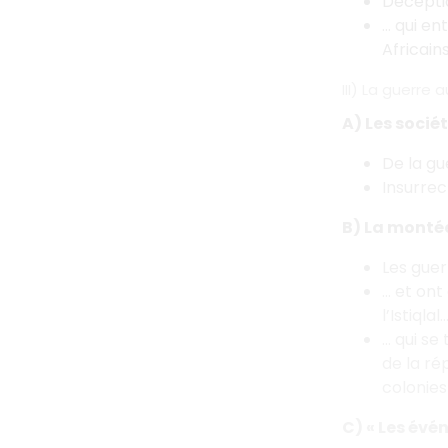
Déceptio
… qui en
Africain
III) La guerre
A) Les socié
De la gu
Insurrec
B) La montée
Les guer
… et ont
l’Istiqlal
… qui se
de la ré
colonies
C) « Les évé