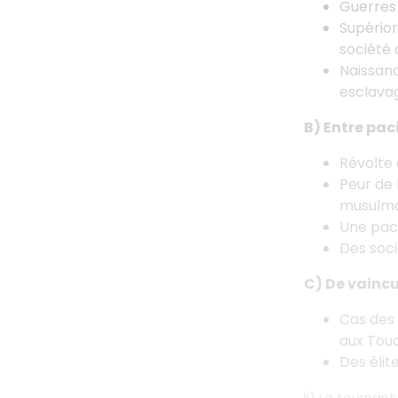
Guerres 
Supérior
société 
Naissanc
esclava
B) Entre pac
Révolte 
Peur de 
musulma
Une paci
Des soci
C) De vaincu
Cas des 
aux Toua
Des élit
II) Le tournan