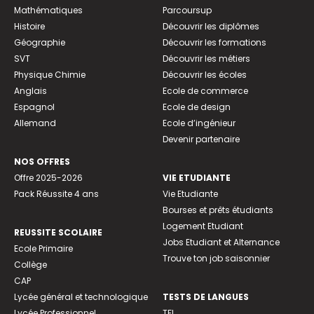
Mathématiques
Parcoursup
Histoire
Découvrir les diplômes
Géographie
Découvrir les formations
SVT
Découvrir les métiers
Physique Chimie
Découvrir les écoles
Anglais
Ecole de commerce
Espagnol
Ecole de design
Allemand
Ecole d’ingénieur
Devenir partenaire
NOS OFFRES
Offre 2025-2026
VIE ETUDIANTE
Pack Réussite 4 ans
Vie Etudiante
Bourses et prêts étudiants
Logement Etudiant
REUSSITE SCOLAIRE
Jobs Etudiant et Alternance
Ecole Primaire
Trouve ton job saisonnier
Collège
CAP
Lycée général et technologique
TESTS DE LANGUES
Lycée Professionnel
TFI