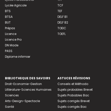
Lycée Agricole
TCF
BTS
TEF
BTSA
DELF B1
BUT
DELF B2
Prépas
TOEIC
Licence
TOEFL
Licence Pro
DN Made
PASS
Diplome infirmier
BIBLIOTHEQUE DES SAVOIRS
ASTUCES RÉVISIONS
Droit-Economie-Gestion
Conseils et Méthodo
Littérature-Sciences Humaines
Sujets probables Brevet
Sciences
Sujets Probables Bac
Arts-Design-Spectacle
Sujets corrigés Brevet
Santé
Sujets corrigés Bac