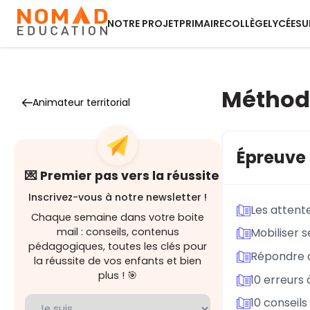
NOTRE PROJET
PRIMAIRE
COLLÈGE
LYCÉE
SU
Méthodo
Animateur territorial
Épreuve
💌 Premier pas vers la réussite
Inscrivez-vous à notre newsletter !
Les attent
Chaque semaine dans votre boite
mail : conseils, contenus
Mobiliser 
pédagogiques, toutes les clés pour
Répondre 
la réussite de vos enfants et bien
plus ! 🎯
10 erreurs
10 conseils