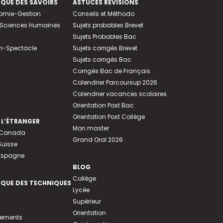
EQUE DES SAVOIRS
ASTUCES RÉVISIONS
nomie-Gestion
Conseils et Méthodo
e-Sciences Humaines
Sujets probables Brevet
Sujets Probables Bac
n-Spectacle
Sujets corrigés Brevet
Sujets corrigés Bac
Corrigés Bac de Français
Calendrier Parcoursup 2026
Calendrier vacances scolaires
Orientation Post Bac
Orientation Post Collège
 L’ÉTRANGER
Mon master
u Canada
Grand Oral 2026
Suisse
 Espagne
BLOG
Collège
EQUE DES TECHNIQUES
Lycée
Supérieur
Orientation
tements