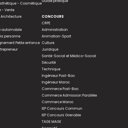
Guide pratique
 Esthétique - Cosmétique
- Vente
 Architecture
CONCOURS
CRPE
 automobile
Administration
 la personne
Animation-Sport
ement Petite enfance
Culture
ntrepreneur
Juridique
Santé-Social et Médico-Social
Sécurité
Technique
Ingénieur Post-Bac
Ingénieur Maroc
Commerce Post-Bac
Commerce Admission Parallèle
Commerce Maroc
IEP Concours Commun
IEP Concours Grenoble
TAGE MAGE