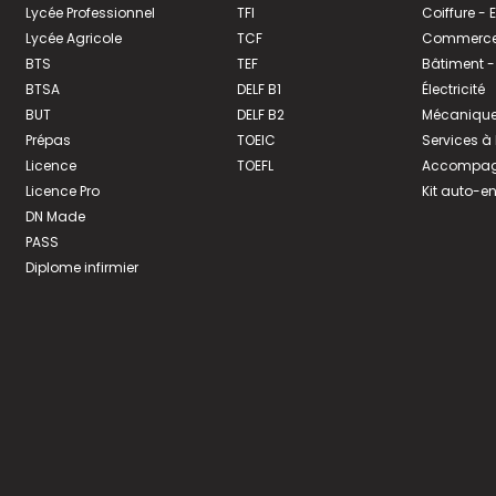
Lycée Professionnel
TFI
Coiffure -
Lycée Agricole
TCF
Commerce 
BTS
TEF
Bâtiment -
BTSA
DELF B1
Électricité
BUT
DELF B2
Mécanique
Prépas
TOEIC
Services à
Licence
TOEFL
Accompagn
Licence Pro
Kit auto-e
DN Made
PASS
Diplome infirmier