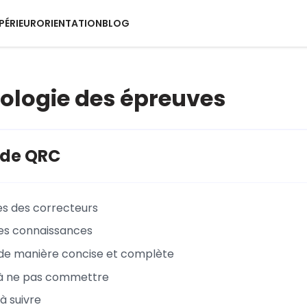
PÉRIEUR
ORIENTATION
BLOG
logie des épreuves
 de QRC
es des correcteurs
ses connaissances
de manière concise et complète
 à ne pas commettre
 à suivre