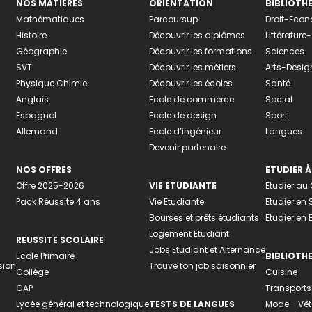
NOS MATIÈRES
ORIENTATION
BIBLIOTH
Mathématiques
Parcoursup
Droit-Eco
Histoire
Découvrir les diplômes
Littératur
Géographie
Découvrir les formations
Sciences
SVT
Découvrir les métiers
Arts-Desig
Physique Chimie
Découvrir les écoles
Santé
Anglais
Ecole de commerce
Social
Espagnol
Ecole de design
Sport
Allemand
Ecole d’ingénieur
Langues
Devenir partenaire
NOS OFFRES
ETUDIER À
Offre 2025-2026
VIE ETUDIANTE
Etudier a
Pack Réussite 4 ans
Vie Etudiante
Etudier en 
Bourses et prêts étudiants
Etudier en
Logement Etudiant
REUSSITE SCOLAIRE
Jobs Etudiant et Alternance
Ecole Primaire
BIBLIOTH
sion
Trouve ton job saisonnier
Collège
Cuisine
CAP
Transports
Lycée général et technologique
TESTS DE LANGUES
Mode - Vê