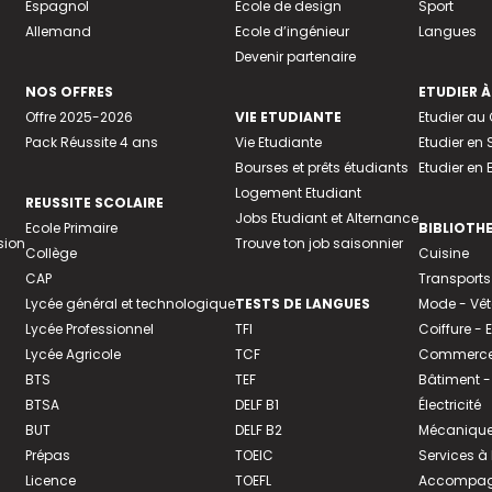
Espagnol
Ecole de design
Sport
Allemand
Ecole d’ingénieur
Langues
Devenir partenaire
NOS OFFRES
ETUDIER À
Offre 2025-2026
VIE ETUDIANTE
Etudier a
Pack Réussite 4 ans
Vie Etudiante
Etudier en 
Bourses et prêts étudiants
Etudier en
Logement Etudiant
REUSSITE SCOLAIRE
Jobs Etudiant et Alternance
Ecole Primaire
BIBLIOTH
sion
Trouve ton job saisonnier
Collège
Cuisine
CAP
Transports
Lycée général et technologique
TESTS DE LANGUES
Mode - Vê
Lycée Professionnel
TFI
Coiffure -
Lycée Agricole
TCF
Commerce 
BTS
TEF
Bâtiment -
BTSA
DELF B1
Électricité
BUT
DELF B2
Mécanique
Prépas
TOEIC
Services à
Licence
TOEFL
Accompagn