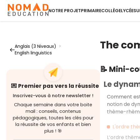
NOTRE PROJET
PRIMAIRE
COLLÈGE
LYCÉE
SU
The co
Anglais (3 Niveaux)
>
English linguistics
📝 Mini-c
Le dyna
💌 Premier pas vers la réussite
Inscrivez-vous à notre newsletter !
Comment est s
notion de dyn
Chaque semaine dans votre boite
thème-rhème, l
mail : conseils, contenus
pédagogiques, toutes les clés pour
la réussite de vos enfants et bien
L'ordre t
plus ! 🎯
L’ordre thème