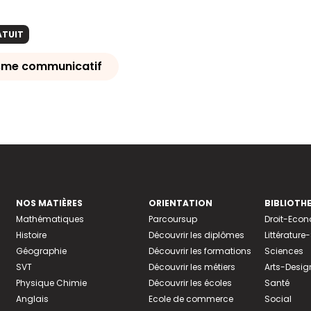
ATUIT
sme communicatif
NOS MATIÈRES
ORIENTATION
BIBLIOTH
Mathématiques
Parcoursup
Droit-Eco
Histoire
Découvrir les diplômes
Littératur
Géographie
Découvrir les formations
Sciences
SVT
Découvrir les métiers
Arts-Desig
Physique Chimie
Découvrir les écoles
Santé
Anglais
Ecole de commerce
Social