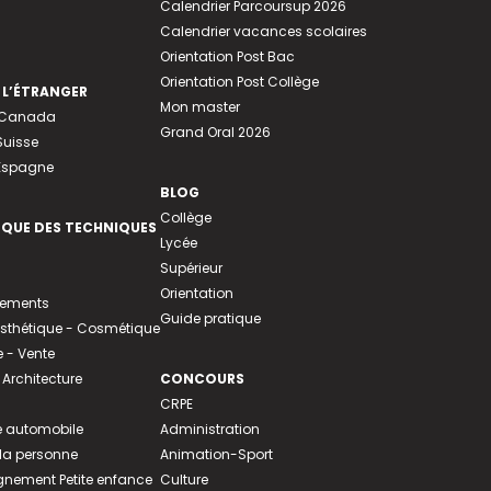
Calendrier Parcoursup 2026
Calendrier vacances scolaires
Orientation Post Bac
Orientation Post Collège
 L’ÉTRANGER
Mon master
u Canada
Grand Oral 2026
Suisse
 Espagne
BLOG
Collège
EQUE DES TECHNIQUES
Lycée
Supérieur
Orientation
tements
Guide pratique
 Esthétique - Cosmétique
- Vente
 Architecture
CONCOURS
CRPE
 automobile
Administration
 la personne
Animation-Sport
ement Petite enfance
Culture