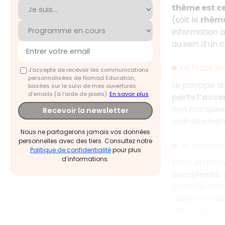
thème est c
(soit le
rhèm
information a
au sein d’un 
Le focus fin
J'accepte de recevoir les communications
personnalisées de Nomad Education,
Le principe d
basées sur le suivi de mes ouvertures
d'emails (à l’aide de pixels).
En savoir plus
porte l’acce
non marquée,
Recevoir la newsletter
ordinairement
Nous ne partagerons jamais vos données
personnelles avec des tiers. Consultez notre
Le poids rel
Politique de confidentialité
pour plus
d’informations.
Enfin, on tro
complexité
,
données. On a
Quand l’un de
L’énoncé est 