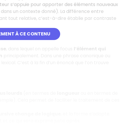
ciateur s’appuie pour apporter des éléments nouveaux
dans un contexte donné). La différence entre
ant tout relative, c’est-à-dire établie par contraste
EMENT À CE CONTENU
ase
, dans lequel on appelle focus
l’élément qui
n
principalement. Dans une phrase canonique ou
 lexical. C’est à la fin d’un énoncé que l’on trouve
us lourds
(en termes de
longueur
ou en termes de
mple). Cela permet de faciliter le traitement de ces
ursive change de logique
, et la forme s’adapte.
t et ce qui sera exprimé juste après.