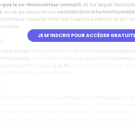
e que le co-énonciateur connaît
, et sur lequel l’énon
e
, ou ce qui apporte une
contribution informationnelle
ncienne et nouvelle n’est pas toujours évidente, et est av
contexte.
JE M’INSCRIS POUR ACCÉDER GRATUIT
al
u
end-focus
ou focus final a à voir avec
l’accent de phr
nt nucléaire
. C’est vers cet accent que porte
l’attentio
 cet accent se trouve
à la fin
, souvent sur le dernier mot
 l’information la plus nouvelle.
atif
uve
en fin d’énoncé
les
constituants syntaxiques les pl
 par rapport au nombre de modifieurs syntaxiques par exe
ppelle cela le principe de poids relatif, ou
end-weight
.
 ces trois principes n’est pas respecté, la
cohésion disc
alors réorganisé en fonction de ce qui a été dit juste avan