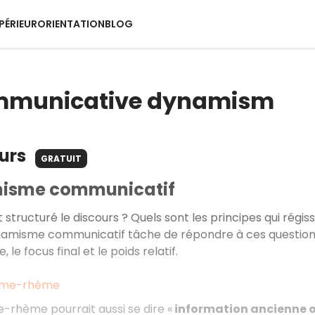
PÉRIEUR
ORIENTATION
BLOG
mmunicative dynamism
ours
GRATUIT
misme communicatif
tructuré le discours ? Quels sont les principes qui régiss
amisme communicatif tâche de répondre à ces questions. S
e focus final et le poids relatif.
hème-rhème
-rhème pourrait aussi se dire «
information ancienne o