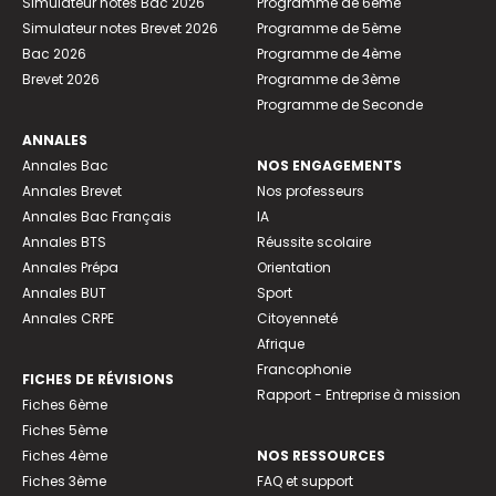
Simulateur notes Bac 2026
Programme de 6ème
Simulateur notes Brevet 2026
Programme de 5ème
Bac 2026
Programme de 4ème
Brevet 2026
Programme de 3ème
Programme de Seconde
ANNALES
Annales Bac
NOS ENGAGEMENTS
Annales Brevet
Nos professeurs
Annales Bac Français
IA
Annales BTS
Réussite scolaire
Annales Prépa
Orientation
Annales BUT
Sport
Annales CRPE
Citoyenneté
Afrique
Francophonie
FICHES DE RÉVISIONS
Rapport - Entreprise à mission
Fiches 6ème
Fiches 5ème
Fiches 4ème
NOS RESSOURCES
Fiches 3ème
FAQ et support