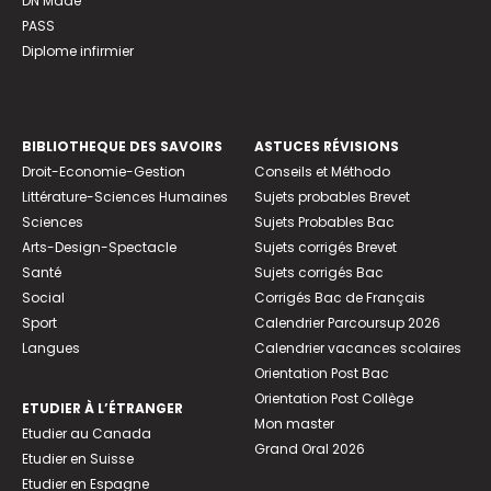
DN Made
PASS
Diplome infirmier
BIBLIOTHEQUE DES SAVOIRS
ASTUCES RÉVISIONS
Droit-Economie-Gestion
Conseils et Méthodo
Littérature-Sciences Humaines
Sujets probables Brevet
Sciences
Sujets Probables Bac
Arts-Design-Spectacle
Sujets corrigés Brevet
Santé
Sujets corrigés Bac
Social
Corrigés Bac de Français
Sport
Calendrier Parcoursup 2026
Langues
Calendrier vacances scolaires
Orientation Post Bac
Orientation Post Collège
ETUDIER À L’ÉTRANGER
Mon master
Etudier au Canada
Grand Oral 2026
Etudier en Suisse
Etudier en Espagne