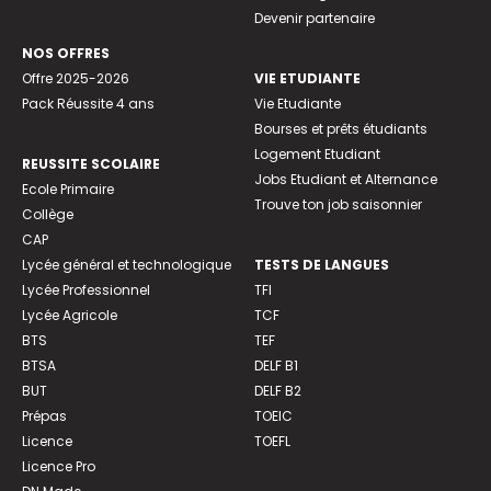
Devenir partenaire
NOS OFFRES
Offre 2025-2026
VIE ETUDIANTE
Pack Réussite 4 ans
Vie Etudiante
Bourses et prêts étudiants
Logement Etudiant
REUSSITE SCOLAIRE
Jobs Etudiant et Alternance
Ecole Primaire
Trouve ton job saisonnier
Collège
CAP
Lycée général et technologique
TESTS DE LANGUES
Lycée Professionnel
TFI
Lycée Agricole
TCF
BTS
TEF
BTSA
DELF B1
BUT
DELF B2
Prépas
TOEIC
Licence
TOEFL
Licence Pro