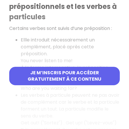
prépositionnels et les verbes à
particules
Certains verbes sont suivis d’une préposition :
Ellle introduit nécessairement un
complément, placé après cette
préposition.
You never listen to me!
À la forme interrogative, la préposition
JE M’INSCRIS POUR ACCÉDER
reste à droite du verbe.
GRATUITEMENT À CE CONTENU
What are you looking at?
Who are you waiting for?
Les verbes à particule peuvent ne pas avoir
de complément car le verbe et la particule
forment un tout. La particule modifie le
sens du verbe.
Get out! ("Sortez") . Get up! ("Levez-vous")