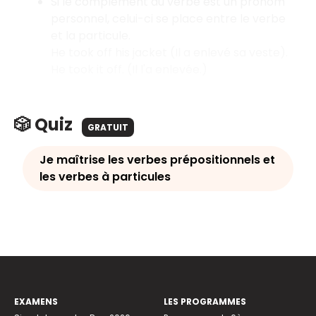
Si le complément du verbe est un pronom
personnel, celui-ci se place entre le verbe
et la particule.
He took off his jacket (Il a enlevé sa veste).
He took it off. (Il l'a enlevée.)
🎲 Quiz
GRATUIT
Je maîtrise les verbes prépositionnels et
les verbes à particules
EXAMENS
LES PROGRAMMES