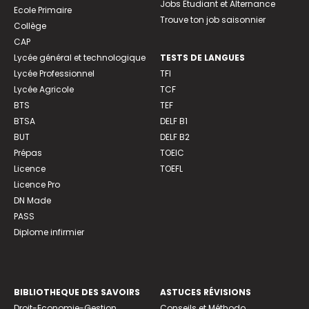
Jobs Etudiant et Alternance
Ecole Primaire
Trouve ton job saisonnier
Collège
CAP
Lycée général et technologique
TESTS DE LANGUES
Lycée Professionnel
TFI
Lycée Agricole
TCF
BTS
TEF
BTSA
DELF B1
BUT
DELF B2
Prépas
TOEIC
Licence
TOEFL
Licence Pro
DN Made
PASS
Diplome infirmier
BIBLIOTHEQUE DES SAVOIRS
ASTUCES RÉVISIONS
Droit-Economie-Gestion
Conseils et Méthodo