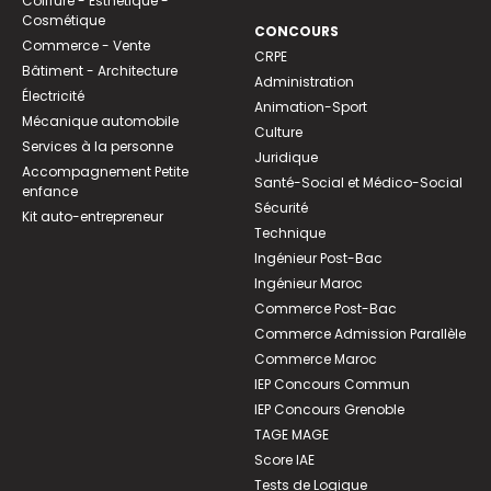
Coiffure - Esthétique -
Cosmétique
CONCOURS
Commerce - Vente
CRPE
Bâtiment - Architecture
Administration
Électricité
Animation-Sport
Mécanique automobile
Culture
Services à la personne
Juridique
Accompagnement Petite
Santé-Social et Médico-Social
enfance
Sécurité
Kit auto-entrepreneur
Technique
Ingénieur Post-Bac
Ingénieur Maroc
Commerce Post-Bac
Commerce Admission Parallèle
Commerce Maroc
IEP Concours Commun
IEP Concours Grenoble
TAGE MAGE
Score IAE
Tests de Logique