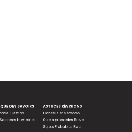
EQUE DES SAVOIRS
ASTUCES RÉVISIONS
nomie-Gestion
Conseils et Méthodo
e-Sciences Humaines
Sujets probables Brevet
Sujets Probables Bac