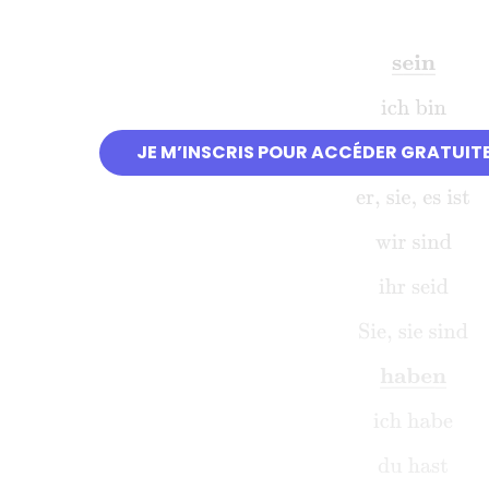
sein
_
ich bin
JE M’INSCRIS POUR ACCÉDER GRATUIT
du bist
er, sie, es ist
wir sind
ihr seid
Sie, sie sind
haben
_
ich habe
du hast