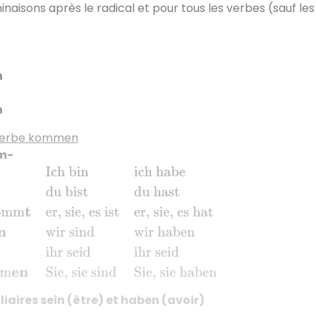
inaisons après le radical et pour tous les verbes (sauf les 
n
n
verbe kommen
m-
h bin
ich habe
du komm
s
t
du bist
du hast
er, sie, es komm
t
er
liaires sein (être) et haben (avoir)