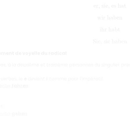
er, sie, es hat
wir haben
ihr habt
Sie, sie haben
ent de voyelle du radical
es, à la deuxième et troisième personnes du singulier pren
 verbes, le
e
devient
i
comme pour l'impératif.
verbe
fahren
rt
verbe
geben