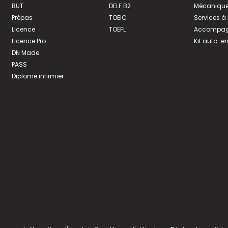
BUT
DELF B2
Mécanique
Prépas
TOEIC
Services à
Licence
TOEFL
Accompagn
Licence Pro
Kit auto-e
DN Made
PASS
Diplome infirmier