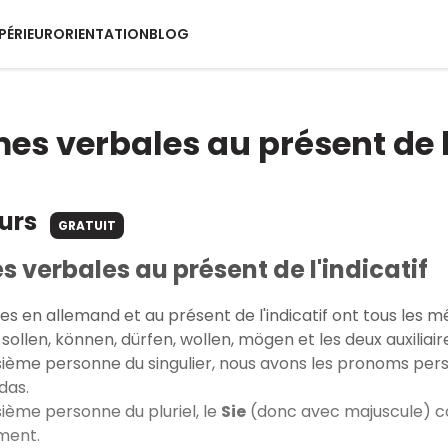
PÉRIEUR
ORIENTATION
BLOG
mes verbales au présent de l
ours
GRATUIT
s verbales au présent de l'indicatif
es en allemand et au présent de l'indicatif ont tous les
sollen, können, dürfen, wollen, mögen et les deux auxiliair
isième personne du singulier, nous avons les pronoms pe
 das.
isième personne du pluriel, le
Sie
(donc avec majuscule) c
ment.