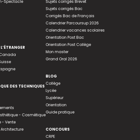
n-Spectacle
Sujets corrigés Brevet
Sujets corrigés Bac
Corrigés Bac de Français
Calendrier Parcoursup 2026
Calendrier vacances scolaires
Orientation Post Bac
Orientation Post Collège
 L’ÉTRANGER
Mon master
u Canada
Grand Oral 2026
Suisse
 Espagne
BLOG
Collège
EQUE DES TECHNIQUES
Lycée
Supérieur
Orientation
tements
Guide pratique
 Esthétique - Cosmétique
- Vente
 Architecture
CONCOURS
CRPE