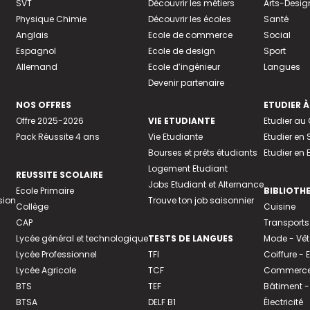
SVT
Découvrir les métiers
Arts-Desig
Physique Chimie
Découvrir les écoles
Santé
Anglais
Ecole de commerce
Social
Espagnol
Ecole de design
Sport
Allemand
Ecole d’ingénieur
Langues
Devenir partenaire
NOS OFFRES
ETUDIER À
Offre 2025-2026
VIE ETUDIANTE
Etudier a
Pack Réussite 4 ans
Vie Etudiante
Etudier en 
Bourses et prêts étudiants
Etudier en
Logement Etudiant
REUSSITE SCOLAIRE
Jobs Etudiant et Alternance
Ecole Primaire
BIBLIOTH
sion
Trouve ton job saisonnier
Collège
Cuisine
CAP
Transports
Lycée général et technologique
TESTS DE LANGUES
Mode - Vê
Lycée Professionnel
TFI
Coiffure -
Lycée Agricole
TCF
Commerce 
BTS
TEF
Bâtiment -
BTSA
DELF B1
Électricité