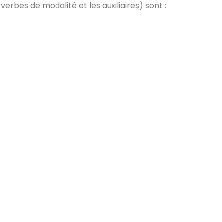
verbes de modalité et les auxiliaires) sont :
, sie, es ist
er, sie, es hat
wir komm
e
n
wir sind
wir haben
ihr