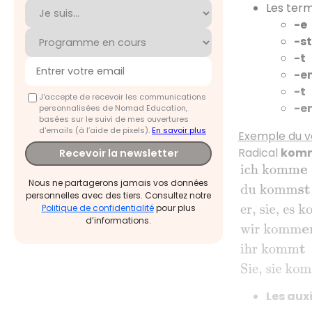
Les term
-e
-st
-t
-e
-t
J'accepte de recevoir les communications
-e
personnalisées de Nomad Education,
basées sur le suivi de mes ouvertures
d'emails (à l’aide de pixels).
En savoir plus
Exemple du 
Radical
kom
Recevoir la newsletter
ich komm
e
Ic
Nous ne partagerons jamais vos données
personnelles avec des tiers. Consultez notre
Politique de confidentialité
pour plus
d’informations.
Les auxi