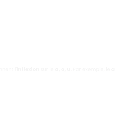
nent l'i
nflexion
sur le
a, o, u.
Par exemple, le
a