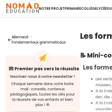
NOTRE PROJET
PRIMAIRE
COLLÈGE
LYCÉE
SU
Les for
Allemand
>
Fondamentaux grammaticaux
📝 Mini-c
Les forme
💌 Premier pas vers la réussite
Inscrivez-vous à notre newsletter !
Les verb
Chaque semaine dans votre boite
müssen, 
mail : conseils, contenus
A la tro
pédagogiques, toutes les clés pour
der, die,
la réussite de vos enfants et bien
A la tro
plus ! 🎯
vouvoie