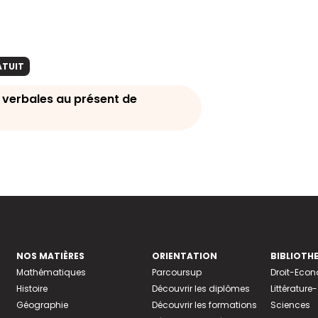
t
ATUIT
 verbales au présent de
NOS MATIÈRES
ORIENTATION
BIBLIOTH
Mathématiques
Parcoursup
Droit-Eco
Histoire
Découvrir les diplômes
Littératur
Géographie
Découvrir les formations
Sciences