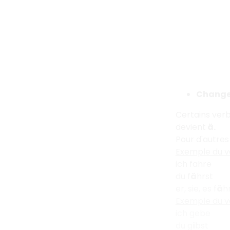
Changem
Certains verb
devient
ä.
Pour d'autres
Exemple du 
ich fahre
du f
ä
hrst
er, sie, es f
ä
h
Exemple du 
ich gebe
du g
i
bst