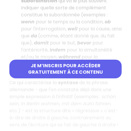
subordination
qui va le plus souvent
indiquer quelle sorte de complément
constitue la subordonnée (exemples :
wenn
pour le temps ou la condition,
ob
pour l'interrogation,
weil
pour la cause, ainsi
que
da
(comme, étant donné que, du fait
que),
damit
pour le but,
bevor
pour
l'antériorité,
i
ndem
pour la simultanéité
et/ou le moyen,
während
pour la
simultanéité teintée d'opposition,
obwohl
JE M’INSCRIS POUR ACCÉDER
pour la concession, etc.).
GRATUITEMENT À CE CONTENU
Ce qui caractérise la
syntaxe
de la phrase
allemande - que l'on constate déjà dans une
simple expression à l'infinitif (exemples :
schön
sein, in Berlin wohnen, mit dem Auto fahren,
etc.) - est la structure dite « régressive », c'est-
à-dire de droite à gauche, contrairement au
sens de l'écriture qui se fait de gauche à droite !