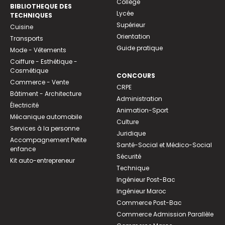
Collège
BIBLIOTHEQUE DES
Lycée
TECHNIQUES
Supérieur
Cuisine
Orientation
Transports
Guide pratique
Mode - Vêtements
Coiffure - Esthétique -
Cosmétique
CONCOURS
Commerce - Vente
CRPE
Bâtiment - Architecture
Administration
Électricité
Animation-Sport
Mécanique automobile
Culture
Services à la personne
Juridique
Accompagnement Petite
Santé-Social et Médico-Social
enfance
Sécurité
Kit auto-entrepreneur
Technique
Ingénieur Post-Bac
Ingénieur Maroc
Commerce Post-Bac
Commerce Admission Parallèle