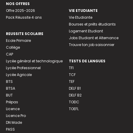
NOS OFFRES
Offre 2025-2026
VIE ETUDIANTE
Pack Réussite 4 ans
Vie Etudiante
Bourses et prêts étudiants
Logement Etudiant
REUSSITE SCOLAIRE
Jobs Etudiant et Alternance
Ecole Primaire
Trouve ton job saisonnier
Collège
CAP
Lycée général et technologique
TESTS DE LANGUES
Lycée Professionnel
TFI
Lycée Agricole
TCF
BTS
TEF
BTSA
DELF B1
BUT
DELF B2
Prépas
TOEIC
Licence
TOEFL
Licence Pro
DN Made
PASS