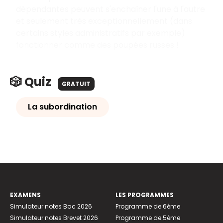
dépendantes peuvent s'enchaîner l'une à l'autre
et seulement très exceptionnellement (dans
certains styles administratifs par exemple)
fonctionner comme des poupées russes !
🎲 Quiz
GRATUIT
La subordination
EXAMENS
LES PROGRAMMES
Simulateur notes Bac 2026
Programme de 6ème
Simulateur notes Brevet 2026
Programme de 5ème