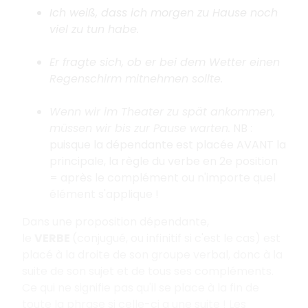
Ich weiß, dass ich morgen zu Hause noch
viel zu tun habe.
Er fragte sich, ob er bei dem Wetter einen
Regenschirm mitnehmen sollte.
Wenn wir im Theater zu spät ankommen,
müssen wir bis zur Pause warten.
NB :
puisque la dépendante est placée AVANT la
principale, la règle du verbe en 2e position
= après le complément ou n'importe quel
élément s'applique !
Dans une proposition dépendante,
le
VERBE
(conjugué, ou infinitif si c'est le cas) est
placé à la droite de son groupe verbal, donc à la
suite de son sujet et de tous ses compléments.
Ce qui ne signifie pas qu'il se place à la fin de
toute la phrase si celle-ci a une suite ! Les