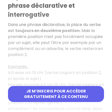
phrase déclarative et
interrogative
Dans une phrase déclarative, la place du verbe
est
toujours en deuxième position.
Mais la
première position n'est pas forcément occupée
par un sujet, elle peut l'être par exemple par un
complément ou un adverbe, le verbe restera en
position 2.
Exemples :
Ich esse um 19 Uhr (verbe toujours en position 2,
ici après le sujet).
Morgen komme ich um 19 Uhr. (verbe toujours en
position 2, ici après "Morgen")
JE M’INSCRIS POUR ACCÉDER
Gerne komme ich mit ! ((verbe toujours en
GRATUITEMENT À CE CONTENU
position 2, ici après "gerne")
Attention !
les connecteurs comme
und, aber,