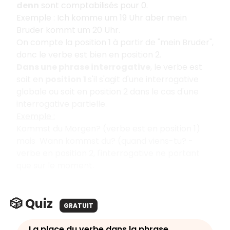
denn
sont comptabilisés pour 0.
Exemple : Ich komme um 19 Uhr aber mein
Bruder kommt um 20 Uhr.
On compte la position 1 à partir de "mein Bruder",
donc le verbe est bien en position 2.
Dans une phrase interrogative
, le verbe est
soit en
position 1
s'il s'agit d'une interrogative
globale ou soit en position 2 dans le cas d'une
interrogative partielle.
Exemple :
Kommst du Morgen? (verbe est en position 1)
mais Wann kommst du? (quand viens-tu? -
verbe en position 2, l'interrogative ne portant
que sur le moment.
🎲 Quiz
GRATUIT
La place du verbe dans la phrase