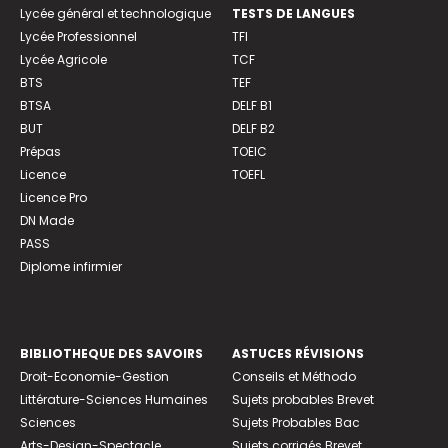
Lycée général et technologique
TESTS DE LANGUES
Lycée Professionnel
TFI
Lycée Agricole
TCF
BTS
TEF
BTSA
DELF B1
BUT
DELF B2
Prépas
TOEIC
Licence
TOEFL
Licence Pro
DN Made
PASS
Diplome infirmier
BIBLIOTHEQUE DES SAVOIRS
ASTUCES RÉVISIONS
Droit-Economie-Gestion
Conseils et Méthodo
Littérature-Sciences Humaines
Sujets probables Brevet
Sciences
Sujets Probables Bac
Arts-Design-Spectacle
Sujets corrigés Brevet