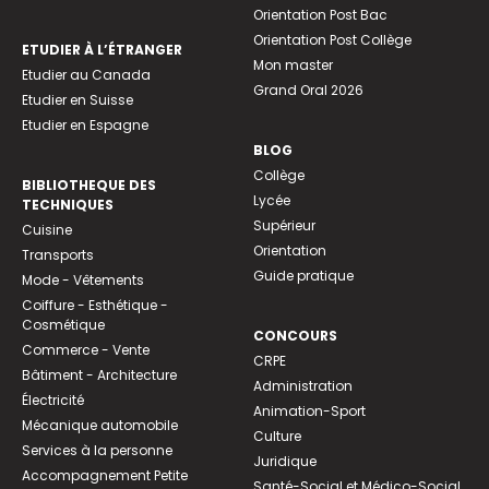
Orientation Post Bac
Orientation Post Collège
ETUDIER À L’ÉTRANGER
Mon master
Etudier au Canada
Grand Oral 2026
Etudier en Suisse
Etudier en Espagne
BLOG
Collège
BIBLIOTHEQUE DES
Lycée
TECHNIQUES
Supérieur
Cuisine
Orientation
Transports
Guide pratique
Mode - Vêtements
Coiffure - Esthétique -
Cosmétique
CONCOURS
Commerce - Vente
CRPE
Bâtiment - Architecture
Administration
Électricité
Animation-Sport
Mécanique automobile
Culture
Services à la personne
Juridique
Accompagnement Petite
Santé-Social et Médico-Social