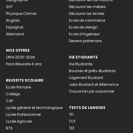
SVT
Découvrir les métiers
Physique Chimie
Découvrir les écoles
Anglais
Ecole de commerce
Espagnol
Ecole de design
Allemand
Ecole d’ingénieur
Devenir partenaire
NOS OFFRES
Offre 2025-2026
VIE ETUDIANTE
Pack Réussite 4 ans
Vie Etudiante
Bourses et prêts étudiants
Logement Etudiant
REUSSITE SCOLAIRE
Jobs Etudiant et Alternance
Ecole Primaire
Trouve ton job saisonnier
Collège
CAP
Lycée général et technologique
TESTS DE LANGUES
Lycée Professionnel
TFI
Lycée Agricole
TCF
BTS
TEF