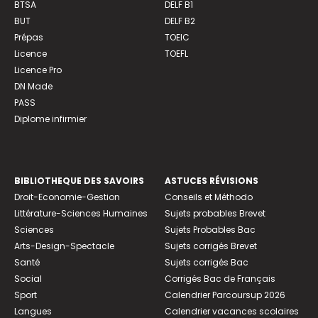
BTSA
DELF B1
BUT
DELF B2
Prépas
TOEIC
Licence
TOEFL
Licence Pro
DN Made
PASS
Diplome infirmier
BIBLIOTHEQUE DES SAVOIRS
ASTUCES RÉVISIONS
Droit-Economie-Gestion
Conseils et Méthodo
Littérature-Sciences Humaines
Sujets probables Brevet
Sciences
Sujets Probables Bac
Arts-Design-Spectacle
Sujets corrigés Brevet
Santé
Sujets corrigés Bac
Social
Corrigés Bac de Français
Sport
Calendrier Parcoursup 2026
Langues
Calendrier vacances scolaires