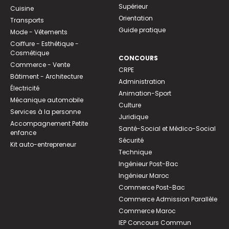
Supérieur
Cuisine
Orientation
Transports
Guide pratique
Mode - Vêtements
Coiffure - Esthétique -
Cosmétique
CONCOURS
Commerce - Vente
CRPE
Bâtiment - Architecture
Administration
Électricité
Animation-Sport
Mécanique automobile
Culture
Services à la personne
Juridique
Accompagnement Petite
Santé-Social et Médico-Social
enfance
Sécurité
Kit auto-entrepreneur
Technique
Ingénieur Post-Bac
Ingénieur Maroc
Commerce Post-Bac
Commerce Admission Parallèle
Commerce Maroc
IEP Concours Commun