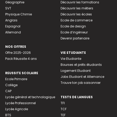
Géographie
Découvrir les formations
SVT
Découvrir les métiers
Physique Chimie
Découvrir les écoles
Anglais
Ecole de commerce
Espagnol
Ecole de design
Allemand
Ecole d’ingénieur
Devenir partenaire
NOS OFFRES
Offre 2025-2026
VIE ETUDIANTE
Pack Réussite 4 ans
Vie Etudiante
Bourses et prêts étudiants
Logement Etudiant
REUSSITE SCOLAIRE
Jobs Etudiant et Alternance
Ecole Primaire
Trouve ton job saisonnier
Collège
CAP
Lycée général et technologique
TESTS DE LANGUES
Lycée Professionnel
TFI
Lycée Agricole
TCF
BTS
TEF