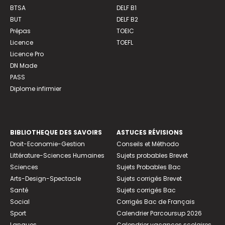
BTSA
DELF B1
BUT
DELF B2
Prépas
TOEIC
Licence
TOEFL
Licence Pro
DN Made
PASS
Diplome infirmier
BIBLIOTHEQUE DES SAVOIRS
ASTUCES RÉVISIONS
Droit-Economie-Gestion
Conseils et Méthodo
Littérature-Sciences Humaines
Sujets probables Brevet
Sciences
Sujets Probables Bac
Arts-Design-Spectacle
Sujets corrigés Brevet
Santé
Sujets corrigés Bac
Social
Corrigés Bac de Français
Sport
Calendrier Parcoursup 2026
Langues
Calendrier vacances scolaires