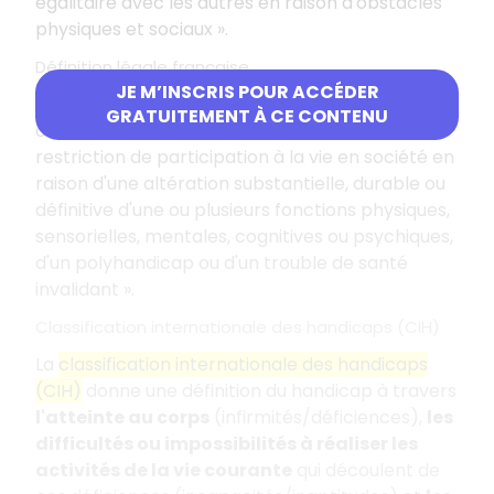
égalitaire avec les autres en raison d'obstacles
physiques et sociaux ».
Définition légale française
JE M’INSCRIS POUR ACCÉDER
La
loi du 11 février 2005
précise que le handicap
GRATUITEMENT À CE CONTENU
constitue « toute limitation d'activité ou
restriction de participation à la vie en société en
raison d'une altération substantielle, durable ou
définitive d'une ou plusieurs fonctions physiques,
sensorielles, mentales, cognitives ou psychiques,
d'un polyhandicap ou d'un trouble de santé
invalidant ».
Classification internationale des handicaps (CIH)
La
classification internationale des handicaps
(CIH)
donne une définition du handicap à travers
l'atteinte au corps
(infirmités/déficiences),
les
difficultés ou impossibilités à réaliser les
activités de la vie courante
qui découlent de