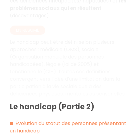
ces déficiences (incapacités/inaptitudes) et
les
problèmes sociaux qui en résultent
(désavantages).
EN RÉSUMÉ
Le handicap peut être défini selon plusieurs
approches : médicale (OMS), sociale
(Organisation mondiale des personnes
handicapées), légale (loi de 2005) et
fonctionnelle (CIH). Toutes ces définitions
convergent vers l'idée d'une limitation dans la
participation à la vie sociale due à des
déficiences physiques, mentales ou sensorielles.
Le handicap (Partie 2)
Évolution du statut des personnes présentant
un handicap