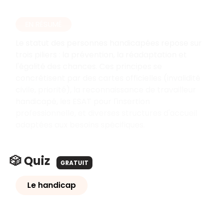
EN RÉSUMÉ
Le statut des personnes handicapées repose sur
trois piliers : la prévention, la réadaptation et
l'égalité des chances. Ces principes se
concrétisent par des cartes officielles (invalidité
civile, priorité), la reconnaissance de travailleur
handicapé, les ESAT pour l'insertion
professionnelle, et diverses structures d'accueil
adaptées aux besoins spécifiques.
🎲 Quiz
GRATUIT
Le handicap