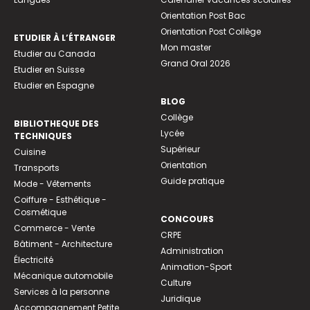
Orientation Post Bac
Orientation Post Collège
ETUDIER À L’ÉTRANGER
Mon master
Etudier au Canada
Grand Oral 2026
Etudier en Suisse
Etudier en Espagne
BLOG
Collège
BIBLIOTHEQUE DES
Lycée
TECHNIQUES
Supérieur
Cuisine
Orientation
Transports
Guide pratique
Mode - Vêtements
Coiffure - Esthétique -
Cosmétique
CONCOURS
Commerce - Vente
CRPE
Bâtiment - Architecture
Administration
Électricité
Animation-Sport
Mécanique automobile
Culture
Services à la personne
Juridique
Accompagnement Petite