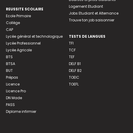
Logement Etudiant
REUSSITE SCOLAIRE
Jobs Etudiant et Alternance
Ecole Primaire
Trouve ton job saisonnier
Collège
CAP
Lycée général et technologique
TESTS DE LANGUES
Lycée Professionnel
TFI
Lycée Agricole
TCF
BTS
TEF
BTSA
DELF B1
BUT
DELF B2
Prépas
TOEIC
Licence
TOEFL
Licence Pro
DN Made
PASS
Diplome infirmier