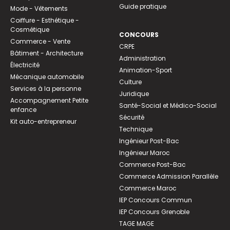
Guide pratique
Mode - Vêtements
Coiffure - Esthétique -
Cosmétique
CONCOURS
Commerce - Vente
CRPE
Bâtiment - Architecture
Administration
Électricité
Animation-Sport
Mécanique automobile
Culture
Services à la personne
Juridique
Accompagnement Petite
Santé-Social et Médico-Social
enfance
Sécurité
Kit auto-entrepreneur
Technique
Ingénieur Post-Bac
Ingénieur Maroc
Commerce Post-Bac
Commerce Admission Parallèle
Commerce Maroc
IEP Concours Commun
IEP Concours Grenoble
TAGE MAGE