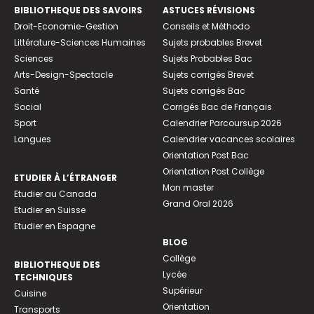
BIBLIOTHEQUE DES SAVOIRS
ASTUCES RÉVISIONS
Droit-Economie-Gestion
Conseils et Méthodo
Littérature-Sciences Humaines
Sujets probables Brevet
Sciences
Sujets Probables Bac
Arts-Design-Spectacle
Sujets corrigés Brevet
Santé
Sujets corrigés Bac
Social
Corrigés Bac de Français
Sport
Calendrier Parcoursup 2026
Langues
Calendrier vacances scolaires
Orientation Post Bac
Orientation Post Collège
ETUDIER À L’ÉTRANGER
Mon master
Etudier au Canada
Grand Oral 2026
Etudier en Suisse
Etudier en Espagne
BLOG
Collège
BIBLIOTHEQUE DES
Lycée
TECHNIQUES
Supérieur
Cuisine
Orientation
Transports