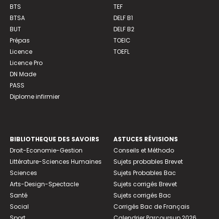
BTS
TEF
BTSA
DELF B1
BUT
DELF B2
Prépas
TOEIC
Licence
TOEFL
Licence Pro
DN Made
PASS
Diplome infirmier
BIBLIOTHEQUE DES SAVOIRS
ASTUCES RÉVISIONS
Droit-Economie-Gestion
Conseils et Méthodo
Littérature-Sciences Humaines
Sujets probables Brevet
Sciences
Sujets Probables Bac
Arts-Design-Spectacle
Sujets corrigés Brevet
Santé
Sujets corrigés Bac
Social
Corrigés Bac de Français
Sport
Calendrier Parcoursup 2026