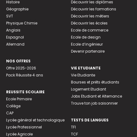
Histoire
Découvrir les diplômes
Géographie
Découvrir les formations
SVT
Découvrir les métiers
Physique Chimie
Découvrir les écoles
Anglais
Ecole de commerce
Espagnol
Ecole de design
Allemand
Ecole d’ingénieur
Devenir partenaire
NOS OFFRES
Offre 2025-2026
VIE ETUDIANTE
Pack Réussite 4 ans
Vie Etudiante
Bourses et prêts étudiants
Logement Etudiant
REUSSITE SCOLAIRE
Jobs Etudiant et Alternance
Ecole Primaire
Trouve ton job saisonnier
Collège
CAP
Lycée général et technologique
TESTS DE LANGUES
Lycée Professionnel
TFI
Lycée Agricole
TCF