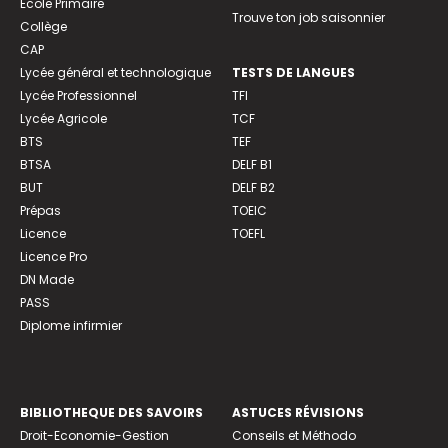
Ecole Primaire
Trouve ton job saisonnier
Collège
CAP
Lycée général et technologique
TESTS DE LANGUES
Lycée Professionnel
TFI
Lycée Agricole
TCF
BTS
TEF
BTSA
DELF B1
BUT
DELF B2
Prépas
TOEIC
Licence
TOEFL
Licence Pro
DN Made
PASS
Diplome infirmier
BIBLIOTHEQUE DES SAVOIRS
ASTUCES RÉVISIONS
Droit-Economie-Gestion
Conseils et Méthodo