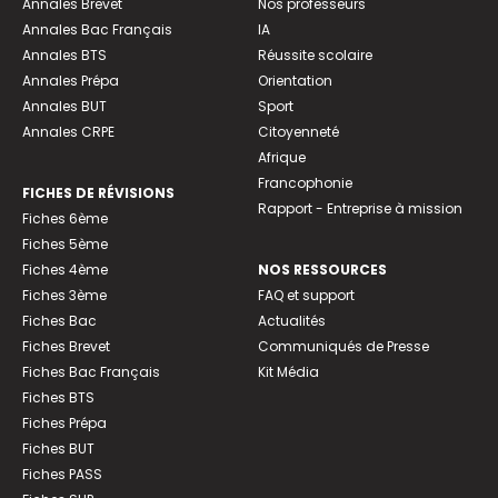
Annales Brevet
Nos professeurs
Annales Bac Français
IA
Annales BTS
Réussite scolaire
Annales Prépa
Orientation
Annales BUT
Sport
Annales CRPE
Citoyenneté
Afrique
Francophonie
FICHES DE RÉVISIONS
Rapport - Entreprise à mission
Fiches 6ème
Fiches 5ème
Fiches 4ème
NOS RESSOURCES
Fiches 3ème
FAQ et support
Fiches Bac
Actualités
Fiches Brevet
Communiqués de Presse
Fiches Bac Français
Kit Média
Fiches BTS
Fiches Prépa
Fiches BUT
Fiches PASS