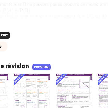
nements
et
ne peuvent pas se produire en même temps,
A
B
.
A
)
+
P
(
B
)
st l'évènement contraire à l’évènement
et
A
P
(
n
o
n
A
)
+
ATUIT
s
de révision
PREMIUM
PREMIUM
PREMIUM
PREMIUM