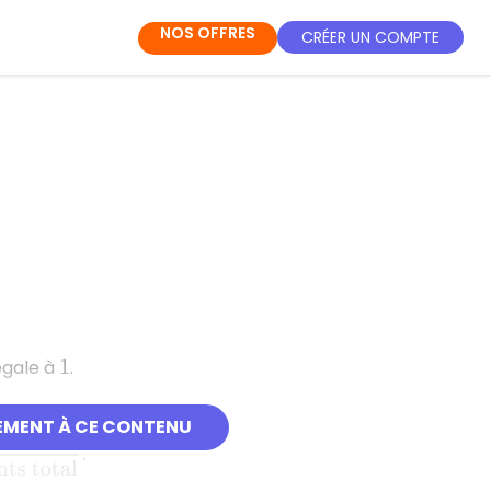
NOS OFFRES
CRÉER UN COMPTE
égale à
.
1
EMENT À CE CONTENU
d
e
A
N
o
m
b
r
e
d
′
é
l
é
m
e
n
t
s
t
o
t
a
l
.