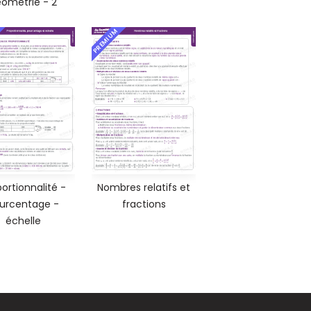
ométrie - 2
PREMIUM
ortionnalité -
Nombres relatifs et
urcentage -
fractions
échelle