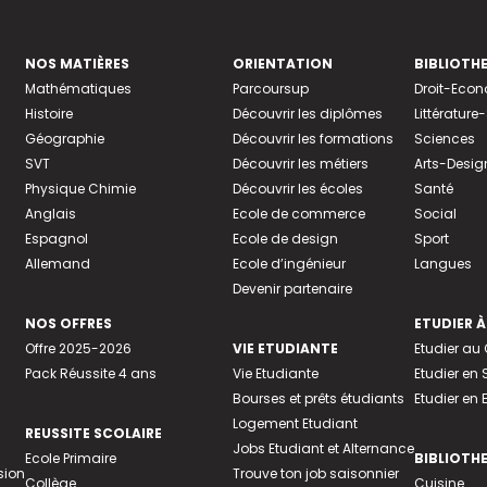
NOS MATIÈRES
ORIENTATION
BIBLIOTH
Mathématiques
Parcoursup
Droit-Eco
Histoire
Découvrir les diplômes
Littératur
Géographie
Découvrir les formations
Sciences
SVT
Découvrir les métiers
Arts-Desig
Physique Chimie
Découvrir les écoles
Santé
Anglais
Ecole de commerce
Social
Espagnol
Ecole de design
Sport
Allemand
Ecole d’ingénieur
Langues
Devenir partenaire
NOS OFFRES
ETUDIER À
Offre 2025-2026
VIE ETUDIANTE
Etudier a
Pack Réussite 4 ans
Vie Etudiante
Etudier en 
Bourses et prêts étudiants
Etudier en
Logement Etudiant
REUSSITE SCOLAIRE
Jobs Etudiant et Alternance
Ecole Primaire
BIBLIOTH
sion
Trouve ton job saisonnier
Collège
Cuisine