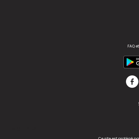
FAQ et
v2.311.4 US
Ce site est protégé p