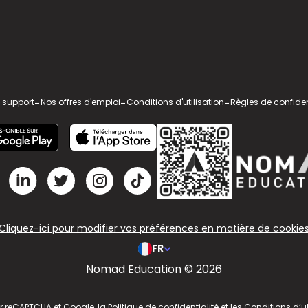
 support
-
Nos offres d'emploi
-
Conditions d'utilisation
-
Règles de confiden
Cliquez-ici pour modifier vos préférences en matière de cookie
FR
Nomad Education © 2026
ar reCAPTCHA et Google, la
Politique de confidentialité
et les
Conditions d’ut