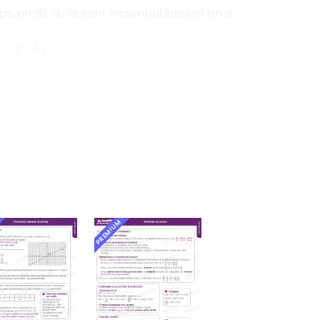
 on dit qu’ils sont incompatibles et on a
.
P
(
A
)
=
1
PREMIUM