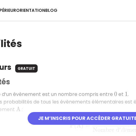
PÉRIEUR
ORIENTATION
BLOG
lités
ours
GRATUIT
tés
té d’un évènement est un nombre compris entre
et
.
0
1
 probabilités de tous les évènements élémentaires est 
nement
:
A
JE M’INSCRIS POUR ACCÉDER GRATUIT
P
(
A
)
=
N
o
m
b
r
e
d
′
é
l
é
m
e
n
t
s
é
é
é
é