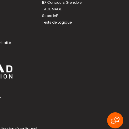
IEP Concours Grenoble
TAGE MAGE
Score IAE
Tests de Logique
tialité
s
ilisation
s’appliquent.