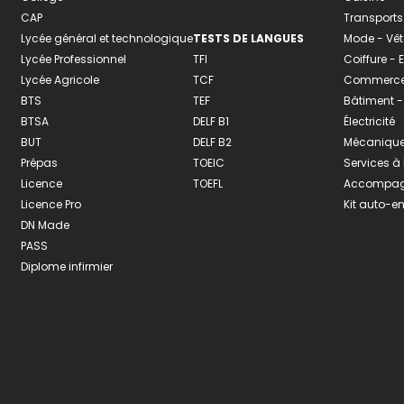
CAP
Transports
Lycée général et technologique
TESTS DE LANGUES
Mode - Vê
Lycée Professionnel
TFI
Coiffure -
Lycée Agricole
TCF
Commerce 
BTS
TEF
Bâtiment -
BTSA
DELF B1
Électricité
BUT
DELF B2
Mécanique
Prépas
TOEIC
Services à
Licence
TOEFL
Accompagn
Licence Pro
Kit auto-e
DN Made
PASS
Diplome infirmier