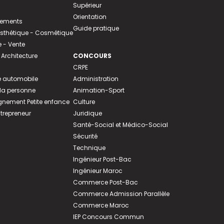
Supérieur
Orientation
tements
Guide pratique
 Esthétique - Cosmétique
- Vente
 Architecture
CONCOURS
CRPE
 automobile
Administration
 la personne
Animation-Sport
ement Petite enfance
Culture
ntrepreneur
Juridique
Santé-Social et Médico-Social
Sécurité
Technique
Ingénieur Post-Bac
Ingénieur Maroc
Commerce Post-Bac
Commerce Admission Parallèle
Commerce Maroc
IEP Concours Commun