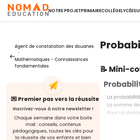
NOTRE PROJET
PRIMAIRE
COLLÈGE
LYCÉE
SU
Probabi
Agent de constatation des douanes
>
Mathématiques - Connaissances
fondamentales
📝 Mini-c
Probabili
La probabili
💌 Premier pas vers la réussite
La somme des
Inscrivez-vous à notre newsletter !
Pour un évè
Chaque semaine dans votre boite
mail : conseils, contenus
pédagogiques, toutes les clés pour
la réussite de vos enfants et bien