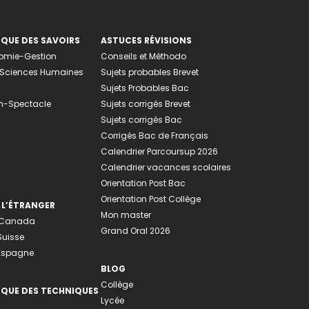
EQUE DES SAVOIRS
ASTUCES RÉVISIONS
nomie-Gestion
Conseils et Méthodo
e-Sciences Humaines
Sujets probables Brevet
Sujets Probables Bac
n-Spectacle
Sujets corrigés Brevet
Sujets corrigés Bac
Corrigés Bac de Français
Calendrier Parcoursup 2026
Calendrier vacances scolaires
Orientation Post Bac
Orientation Post Collège
 L’ÉTRANGER
Mon master
u Canada
Grand Oral 2026
Suisse
 Espagne
BLOG
Collège
EQUE DES TECHNIQUES
Lycée