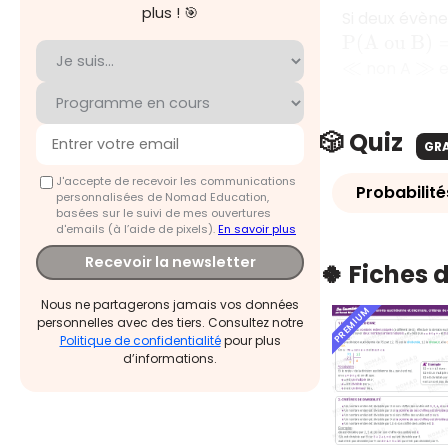
plus ! 🎯
Si deux évè
P
(
A
o
u
B
)
=
P
(
non A
e
≪
≫
🎲 Quiz
GR
J'accepte de recevoir les communications
Probabilité
personnalisées de Nomad Education,
basées sur le suivi de mes ouvertures
d'emails (à l’aide de pixels).
En savoir plus
Recevoir la newsletter
🍀 Fiches 
Nous ne partagerons jamais vos données
PREMIUM
personnelles avec des tiers. Consultez notre
Politique de confidentialité
pour plus
d’informations.