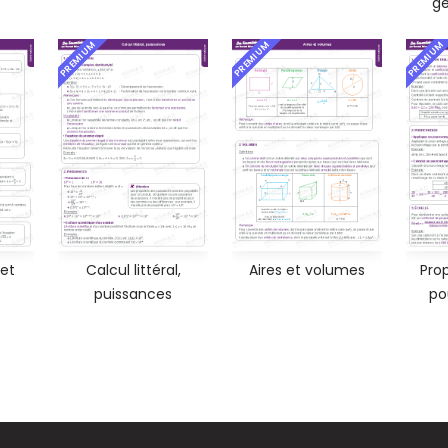
gé
PREMIUM
PREMIUM
PREMIUM
 et
Calcul littéral,
Aires et volumes
Prop
puissances
po