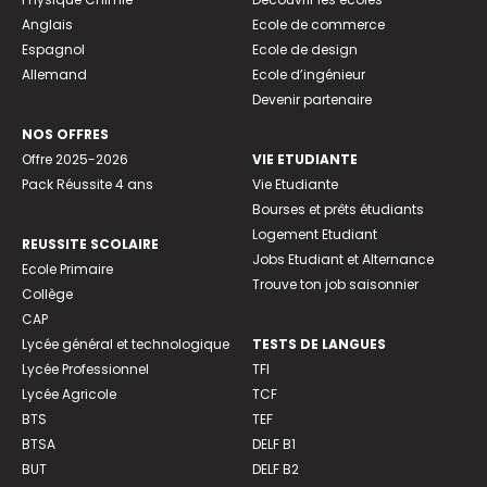
Anglais
Ecole de commerce
Espagnol
Ecole de design
Allemand
Ecole d’ingénieur
Devenir partenaire
NOS OFFRES
Offre 2025-2026
VIE ETUDIANTE
Pack Réussite 4 ans
Vie Etudiante
Bourses et prêts étudiants
Logement Etudiant
REUSSITE SCOLAIRE
Jobs Etudiant et Alternance
Ecole Primaire
Trouve ton job saisonnier
Collège
CAP
Lycée général et technologique
TESTS DE LANGUES
Lycée Professionnel
TFI
Lycée Agricole
TCF
BTS
TEF
BTSA
DELF B1
BUT
DELF B2