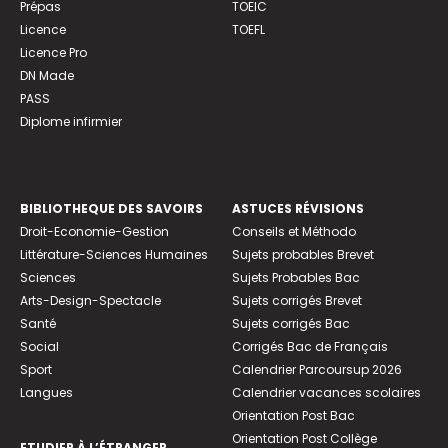
Prépas
TOEIC
Licence
TOEFL
Licence Pro
DN Made
PASS
Diplome infirmier
BIBLIOTHEQUE DES SAVOIRS
ASTUCES RÉVISIONS
Droit-Economie-Gestion
Conseils et Méthodo
Littérature-Sciences Humaines
Sujets probables Brevet
Sciences
Sujets Probables Bac
Arts-Design-Spectacle
Sujets corrigés Brevet
Santé
Sujets corrigés Bac
Social
Corrigés Bac de Français
Sport
Calendrier Parcoursup 2026
Langues
Calendrier vacances scolaires
Orientation Post Bac
Orientation Post Collège
ETUDIER À L’ÉTRANGER