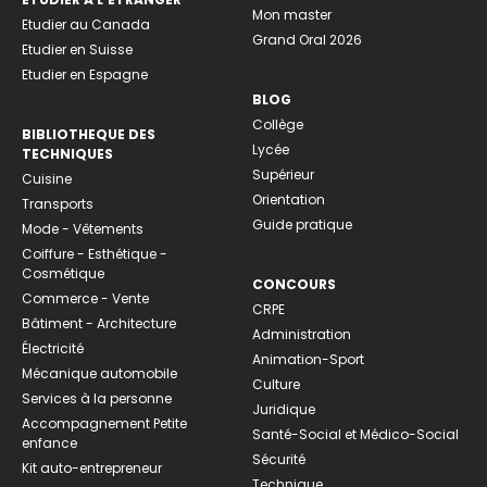
Mon master
Etudier au Canada
Grand Oral 2026
Etudier en Suisse
Etudier en Espagne
BLOG
Collège
BIBLIOTHEQUE DES
Lycée
TECHNIQUES
Supérieur
Cuisine
Orientation
Transports
Guide pratique
Mode - Vêtements
Coiffure - Esthétique -
Cosmétique
CONCOURS
Commerce - Vente
CRPE
Bâtiment - Architecture
Administration
Électricité
Animation-Sport
Mécanique automobile
Culture
Services à la personne
Juridique
Accompagnement Petite
Santé-Social et Médico-Social
enfance
Sécurité
Kit auto-entrepreneur
Technique