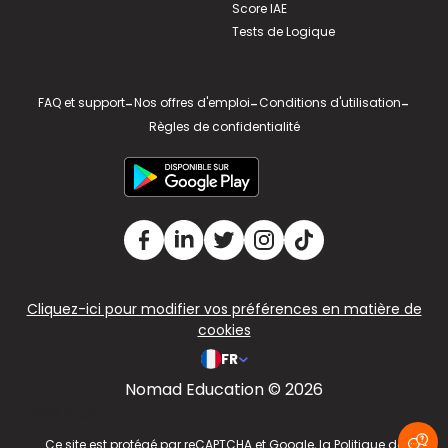
Score IAE
Tests de Logique
FAQ et support
-
Nos offres d'emploi
-
Conditions d'utilisation
-
Règles de confidentialité
Cliquez-ici pour modifier vos préférences en matière de
cookies
FR
Nomad Education © 2026
v2.311.4 US
Ce site est protégé par reCAPTCHA et Google, la
Politique de