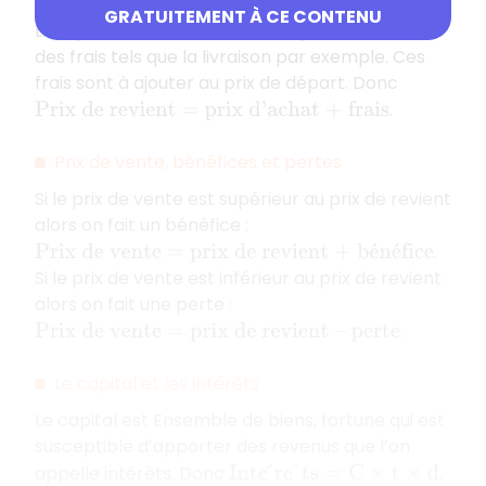
GRATUITEMENT À CE CONTENU
Lorsqu’on achète un bien, il est possible d’avoir
des frais tels que la livraison par exemple. Ces
frais sont à ajouter au prix de départ. Donc
.
Prix de revient = prix d’achat + frais
Prix de vente, bénéfices et pertes
Si le prix de vente est supérieur au prix de revient
alors on fait un bénéfice :
.
Prix de vente = prix de revient + bénéfice
Si le prix de vente est inférieur au prix de revient
alors on fait une perte :
.
Prix de vente = prix de revient – perte
Le capital et les intérêts
Le capital est Ensemble de biens, fortune qui est
susceptible d’apporter des revenus que l’on
appelle intérêts. Donc
.
I
n
t
e
r
e
t
s
=
C
×
t
×
d