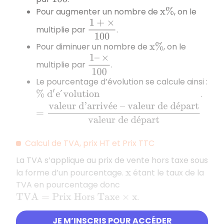
Pour augmenter un nombre de
, on le
x
%
1
+
×
100
multiplie par
.
Pour diminuer un nombre de
, on le
x
%
1
–
×
100
multiplie par
.
Le pourcentage d’évolution se calcule ainsi :
.
%
d
′
e
v
o
l
u
t
i
o
n
=
valeur d’arrivée – valeur de dépa
Calcul de TVA, prix HT et Prix TTC
La TVA s’applique au prix de vente hors taxe sous
la forme d’un pourcentage.
étant le taux de la
x
TVA en pourcentage donc
.
T
V
A
=
Prix Hors Taxe
×
x
JE M’INSCRIS POUR ACCÉDER
Prix d’achat, frais et prix de revient