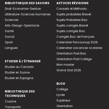
BIBLIOTHEQUE DES SAVOIRS
ASTUCES RÉVISIONS
Droit-Economie-Gestion
Conseils et Méthodo
Littérature-Sciences Humaines
Sujets probables Brevet
Sciences
Sujets Probables Bac
Arts-Design-Spectacle
Sujets corrigés Brevet
Santé
Sujets corrigés Bac
Social
Corrigés Bac de Français
Sport
Calendrier Parcoursup 2026
Langues
Calendrier vacances scolaires
Orientation Post Bac
Orientation Post Collège
ETUDIER À L’ÉTRANGER
Mon master
Etudier au Canada
Grand Oral 2026
Etudier en Suisse
Etudier en Espagne
BLOG
Collège
BIBLIOTHEQUE DES
Lycée
TECHNIQUES
Supérieur
Cuisine
Orientation
Transports