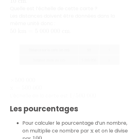
.
10
c
m
Quelle est l’échelle de cette carte ?
Les distances doivent être données dans la
même unité donc :
.
50
k
m
=
5
000
000
c
m
×
500
000
x
=
500
000
L'échelle de la carte est
1
/
500
000
Les pourcentages
Pour calculer le pourcentage d’un nombre,
on multiplie ce nombre par
et on le divise
x
par
.
100