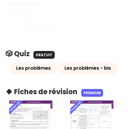
Sachant que :
= intérêt
I
= Capital
C
= Taux de placement
t
= durée
d
🎲 Quiz
GRATUIT
Les problèmes
Les problèmes - bis
🍀 Fiches de révision
PREMIUM
PREMIUM
PREMIUM