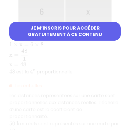
JE M’INSCRIS POUR ACCÉDER
GRATUITEMENT À CE CONTENU
×
6
1
×
x
=
6
×
8
x
=
48
1
x
=
48
est la
proportionnelle.
48
4
e
Les échelles
Les distances représentées sur une carte sont
proportionnelles aux distances réelles. L’échelle
d’une carte est le coefficient de
proportionnalité.
réels sont représentés sur une carte par
50
k
m