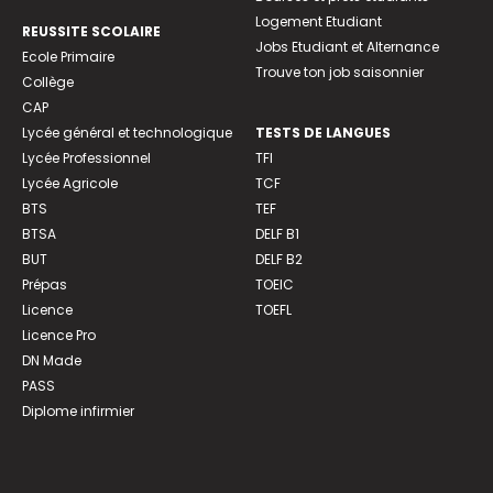
Logement Etudiant
REUSSITE SCOLAIRE
Jobs Etudiant et Alternance
Ecole Primaire
Trouve ton job saisonnier
Collège
CAP
Lycée général et technologique
TESTS DE LANGUES
Lycée Professionnel
TFI
Lycée Agricole
TCF
BTS
TEF
BTSA
DELF B1
BUT
DELF B2
Prépas
TOEIC
Licence
TOEFL
Licence Pro
DN Made
PASS
Diplome infirmier