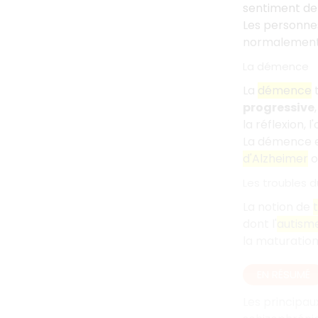
sentiment de
Les personnes
normalement 
La démence
La
démence
progressive
la réflexion,
La démence es
d'Alzheimer
ou
Les troubles
La notion de
dont l'
autism
la maturation
EN RÉSUMÉ
Les principau