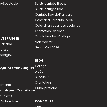
n-Spectacle
Sujets corrigés Brevet
Sujets corrigés Bac
Corrigés Bac de Français
Calendrier Parcoursup 2026
Calendrier vacances scolaires
Orientation Post Bac
Orientation Post Collège
 L’ÉTRANGER
Mon master
u Canada
Grand Oral 2026
Suisse
 Espagne
BLOG
Collège
EQUE DES TECHNIQUES
Lycée
Supérieur
Orientation
tements
Guide pratique
 Esthétique - Cosmétique
- Vente
 Architecture
CONCOURS
CRPE