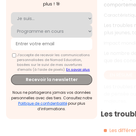
plus ! 🎯
comportement
Caractéristiqu
Les troubles 
plus jeunes, t
Impact mondi
Le nombre de 
J'accepte de recevoir les communications
que des cons
personnalisées de Nomad Education,
basées sur le suivi de mes ouvertures
d'emails (à l’aide de pixels).
En savoir plus
EN RÉSUMÉ
Recevoir la newsletter
Les troubles
Nous ne partagerons jamais vos données
de pensée ou
personnelles avec des tiers. Consultez notre
majeures.
Politique de confidentialité
pour plus
d’informations.
Les trou
Les différe