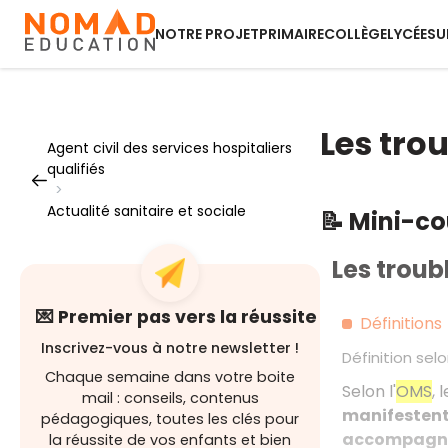
NOTRE PROJET
PRIMAIRE
COLLÈGE
LYCÉE
SU
Les tro
Agent civil des services hospitaliers
qualifiés
>
Actualité sanitaire et sociale
📝 Mini-c
Les troub
💌 Premier pas vers la réussite
Définitions
Inscrivez-vous à notre newsletter !
Définition sel
Chaque semaine dans votre boite
Selon l'
OMS
, 
mail : conseils, contenus
manifestent
pédagogiques, toutes les clés pour
accompagné
la réussite de vos enfants et bien