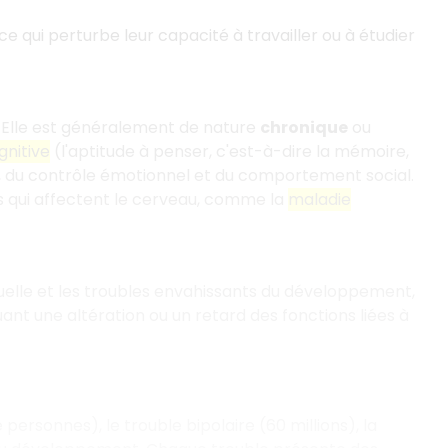
 ce qui perturbe leur capacité à travailler ou à étudier
. Elle est généralement de nature
chronique
ou
gnitive
(l'aptitude à penser, c'est-à-dire la mémoire,
t), du contrôle émotionnel et du comportement social.
s qui affectent le cerveau, comme la
maladie
tuelle et les troubles envahissants du développement,
nt une altération ou un retard des fonctions liées à
personnes), le trouble bipolaire (60 millions), la