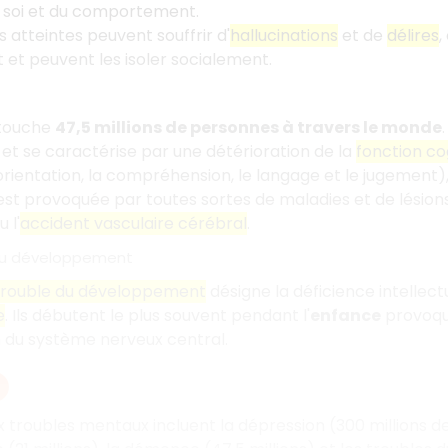
 soi et du comportement.
 atteintes peuvent souffrir d'
hallucinations
et de
délires
,
et peuvent les isoler socialement.
touche
47,5 millions de personnes à travers le monde
, et se caractérise par une détérioration de la
fonction co
 l'orientation, la compréhension, le langage et le jugemen
t provoquée par toutes sortes de maladies et de lésion
 l'
accident vasculaire cérébral
.
 du développement
trouble du développement
désigne la déficience intellec
e
. Ils débutent le plus souvent pendant l'
enfance
provoqua
 du système nerveux central.
x troubles mentaux incluent la dépression (300 millions de 