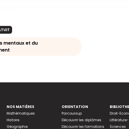
 (21 millions), la démence (47,5 millions) et les troubl
cifiques et peut avoir des répercussions importantes su
ATUIT
es mentaux et du
ment
NOS MATIÈRES
ORIENTATION
BIBLIOTH
Mathématiques
Parcoursup
Droit-Eco
Histoire
Découvrir les diplômes
Littératur
Géographie
Découvrir les formations
Sciences