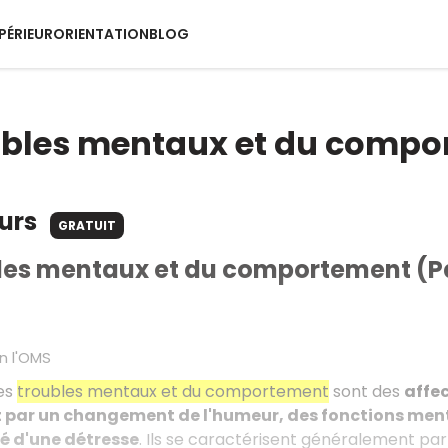
PÉRIEUR
ORIENTATION
BLOG
ubles mentaux et du comp
ours
GRATUIT
les mentaux et du comportement (Pa
on l'OMS
les
troubles mentaux et du comportement
sont des
affe
 par un changement de l'humeur, des fonctions men
 d'une détresse
. Ils se caractérisent généralement pa