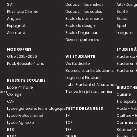
SVT
Découvrir les métiers
Arts-Desig
Physique Chimie
Découvrir les écoles
Santé
Anglais
Ecole de commerce
Social
Espagnol
Ecole de design
Sport
Allemand
Ecole d’ingénieur
Langues
Devenir partenaire
NOS OFFRES
ETUDIER À
Offre 2025-2026
VIE ETUDIANTE
Etudier a
Pack Réussite 4 ans
Vie Etudiante
Etudier en 
Bourses et prêts étudiants
Etudier en
Logement Etudiant
REUSSITE SCOLAIRE
Jobs Etudiant et Alternance
Ecole Primaire
BIBLIOTH
sion
Trouve ton job saisonnier
Collège
Cuisine
CAP
Transports
Lycée général et technologique
TESTS DE LANGUES
Mode - Vê
Lycée Professionnel
TFI
Coiffure -
Lycée Agricole
TCF
Commerce 
BTS
TEF
Bâtiment -
BTSA
DELF B1
Électricité