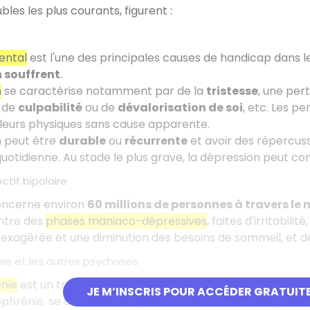
bles les plus courants, figurent :
ental
est l'une des principales causes de handicap dans 
 souffrent
.
n
se caractérise notamment par de la
tristesse
, une per
 de
culpabilité
ou de
dévalorisation de soi
, etc. Les p
leurs physiques sans cause apparente.
n peut être
durable
ou
récurrente
et avoir des répercussio
 quotidienne. Au stade le plus grave, la dépression peut co
ctif bipolaire
oncerne environ
60 millions de personnes à travers le
ntre des
phases maniaco-dépressives
, faites d'irritabil
 exagérée et une diminution des besoins de sommeil, et 
nie et les autres psychoses
nie
est un trouble mental grave, qui touche environ
21 m
JE M’INSCRIS POUR ACCÉDER GRATUIT
ophrénie, se caractérisent par une distorsion de la pensé