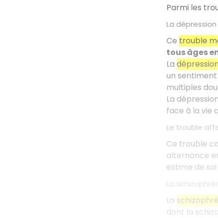
Parmi les trou
La dépression
Ce
trouble m
tous âges en
La
dépressio
un sentiment
multiples dou
La dépressio
face à la vie
Le trouble affe
Ce trouble c
alternance e
estime de soi
La schizophré
La
schizophré
dont la schiz