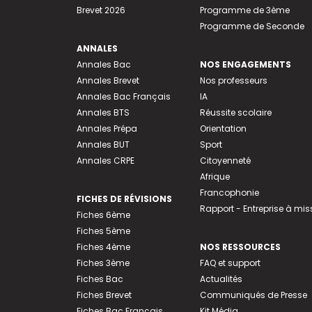
Brevet 2026
Programme de 3ème
Programme de Seconde
ANNALES
Annales Bac
NOS ENGAGEMENTS
Annales Brevet
Nos professeurs
Annales Bac Français
IA
Annales BTS
Réussite scolaire
Annales Prépa
Orientation
Annales BUT
Sport
Annales CRPE
Citoyenneté
Afrique
Francophonie
FICHES DE RÉVISIONS
Rapport - Entreprise à mis
Fiches 6ème
Fiches 5ème
Fiches 4ème
NOS RESSOURCES
Fiches 3ème
FAQ et support
Fiches Bac
Actualités
Fiches Brevet
Communiqués de Presse
Fiches Bac Français
Kit Média