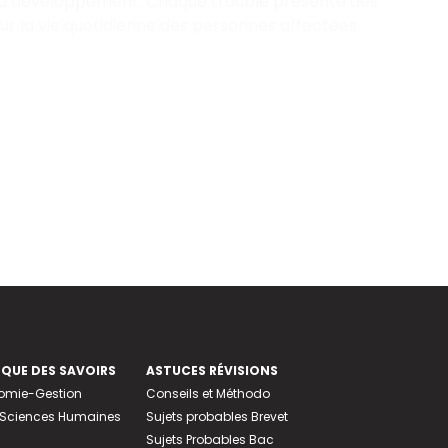
es du développement. Chaque trouble présente des
r la vie quotidienne des personnes affectées.
EQUE DES SAVOIRS
ASTUCES RÉVISIONS
nomie-Gestion
Conseils et Méthodo
e-Sciences Humaines
Sujets probables Brevet
Sujets Probables Bac