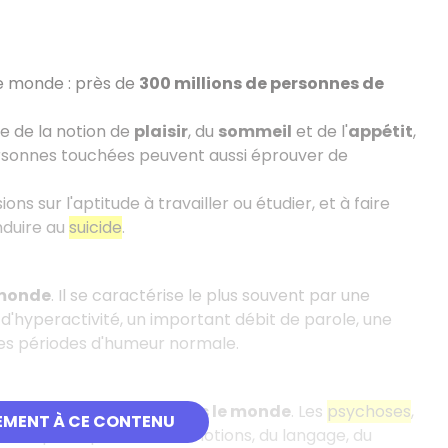
le monde : près de
300 millions de personnes de
te de la notion de
plaisir
, du
sommeil
et de l'
appétit
,
ersonnes touchées peuvent aussi éprouver de
ns sur l'aptitude à travailler ou étudier, et à faire
nduire au
suicide
.
 monde
. Il se caractérise le plus souvent par une
ité, d'hyperactivité, un important débit de parole, une
des périodes d'humeur normale.
illions de personnes dans le monde
. Les
psychoses
,
EMENT À CE CONTENU
e, des perceptions, des émotions, du langage, du