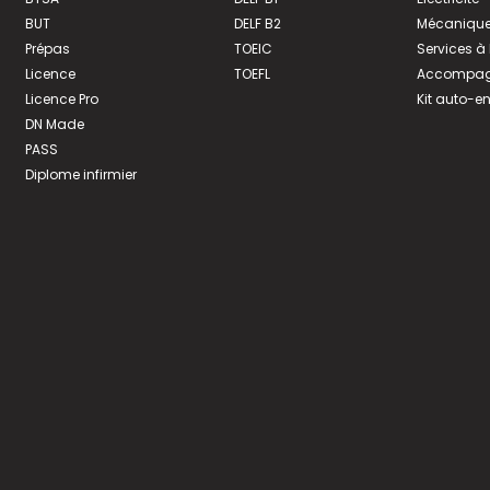
BUT
DELF B2
Mécanique
Prépas
TOEIC
Services à
Licence
TOEFL
Accompagn
Licence Pro
Kit auto-e
DN Made
PASS
Diplome infirmier