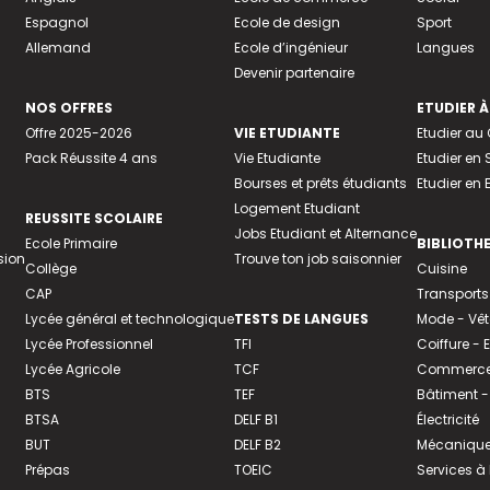
Espagnol
Ecole de design
Sport
Allemand
Ecole d’ingénieur
Langues
Devenir partenaire
NOS OFFRES
ETUDIER À
Offre 2025-2026
VIE ETUDIANTE
Etudier a
Pack Réussite 4 ans
Vie Etudiante
Etudier en 
Bourses et prêts étudiants
Etudier en
Logement Etudiant
REUSSITE SCOLAIRE
Jobs Etudiant et Alternance
Ecole Primaire
BIBLIOTH
sion
Trouve ton job saisonnier
Collège
Cuisine
CAP
Transports
Lycée général et technologique
TESTS DE LANGUES
Mode - Vê
Lycée Professionnel
TFI
Coiffure -
Lycée Agricole
TCF
Commerce 
BTS
TEF
Bâtiment -
BTSA
DELF B1
Électricité
BUT
DELF B2
Mécanique
Prépas
TOEIC
Services à