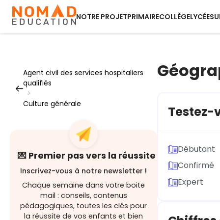
NOTRE PROJET
PRIMAIRE
COLLÈGE
LYCÉE
SU
Géogra
Agent civil des services hospitaliers
qualifiés
>
Culture générale
Testez-
Débutant
💌 Premier pas vers la réussite
Confirmé
Inscrivez-vous à notre newsletter !
Expert
Chaque semaine dans votre boite
mail : conseils, contenus
pédagogiques, toutes les clés pour
la réussite de vos enfants et bien