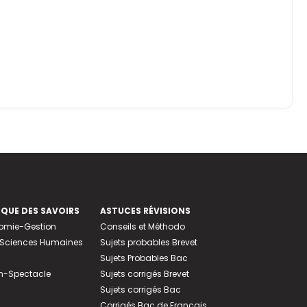
EQUE DES SAVOIRS
ASTUCES RÉVISIONS
nomie-Gestion
Conseils et Méthodo
e-Sciences Humaines
Sujets probables Brevet
Sujets Probables Bac
n-Spectacle
Sujets corrigés Brevet
Sujets corrigés Bac
Corrigés Bac de Français