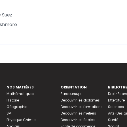
e Suez
ushmore
NOS MATIÈRES
ORIENTATION
BIBLIOTH
Mathématiques
Parcoursup
Droit-Eco
Histoire
Découvrir les diplômes
Littératur
Géographie
Découvrir les formations
Sciences
SVT
Découvrir les métiers
Arts-Desig
Physique Chimie
Découvrir les écoles
Santé
Anglais
Ecole de commerce
Social