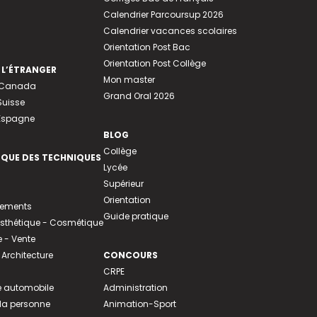
Calendrier Parcoursup 2026
Calendrier vacances scolaires
Orientation Post Bac
Orientation Post Collège
 L’ÉTRANGER
Mon master
u Canada
Grand Oral 2026
Suisse
 Espagne
BLOG
Collège
EQUE DES TECHNIQUES
Lycée
Supérieur
Orientation
tements
Guide pratique
 Esthétique - Cosmétique
- Vente
 Architecture
CONCOURS
CRPE
 automobile
Administration
 la personne
Animation-Sport