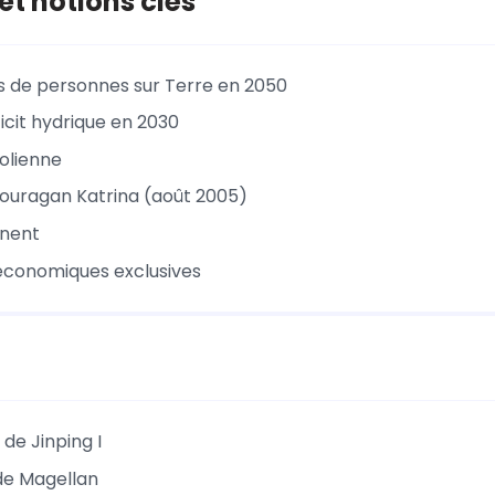
 et notions clés
rds de personnes sur Terre en 2050
icit hydrique en 2030
éolienne
’ouragan Katrina (août 2005)
inent
économiques exclusives
de Jinping I
 de Magellan