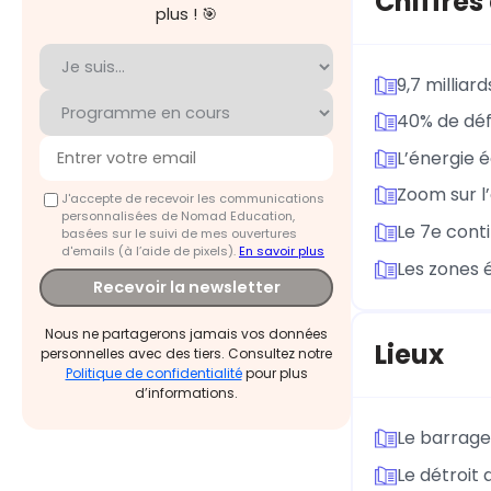
Chiffres
plus ! 🎯
9,7 millia
40% de déf
L’énergie 
Zoom sur l
J'accepte de recevoir les communications
personnalisées de Nomad Education,
Le 7e cont
basées sur le suivi de mes ouvertures
d'emails (à l’aide de pixels).
En savoir plus
Les zones 
Recevoir la newsletter
Nous ne partagerons jamais vos données
Lieux
personnelles avec des tiers. Consultez notre
Politique de confidentialité
pour plus
d’informations.
Le barrage 
Le détroit