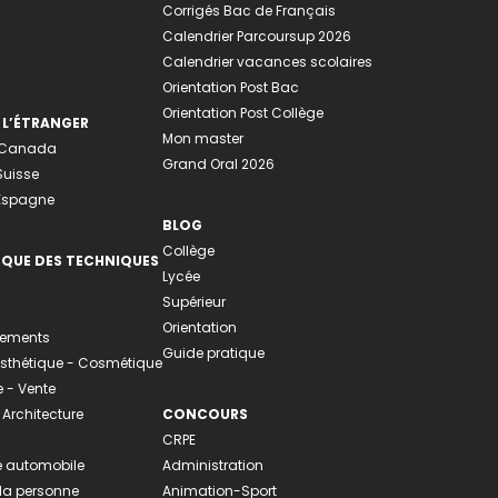
Corrigés Bac de Français
Calendrier Parcoursup 2026
Calendrier vacances scolaires
Orientation Post Bac
Orientation Post Collège
 L’ÉTRANGER
Mon master
u Canada
Grand Oral 2026
Suisse
 Espagne
BLOG
Collège
EQUE DES TECHNIQUES
Lycée
Supérieur
Orientation
tements
Guide pratique
 Esthétique - Cosmétique
- Vente
 Architecture
CONCOURS
CRPE
 automobile
Administration
 la personne
Animation-Sport