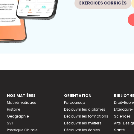
EXERCICES CORRIGÉS
NOS MATIÈRES
ORIENTATION
BIBLIOTH
Mathématiques
Parcoursup
Droit-Eco
Histoire
Découvrir les diplômes
Littératur
Géographie
Découvrir les formations
Sciences
SVT
Découvrir les métiers
Arts-Desig
Physique Chimie
Découvrir les écoles
Santé