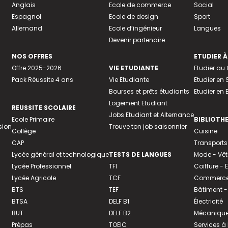
Anglais
Ecole de commerce
Social
Espagnol
Ecole de design
Sport
Allemand
Ecole d’ingénieur
Langues
Devenir partenaire
NOS OFFRES
ETUDIER À
Offre 2025-2026
VIE ETUDIANTE
Etudier a
Pack Réussite 4 ans
Vie Etudiante
Etudier en 
Bourses et prêts étudiants
Etudier en
Logement Etudiant
REUSSITE SCOLAIRE
Jobs Etudiant et Alternance
Ecole Primaire
BIBLIOTH
sion
Trouve ton job saisonnier
Collège
Cuisine
CAP
Transports
Lycée général et technologique
TESTS DE LANGUES
Mode - Vê
Lycée Professionnel
TFI
Coiffure -
Lycée Agricole
TCF
Commerce 
BTS
TEF
Bâtiment -
BTSA
DELF B1
Électricité
BUT
DELF B2
Mécanique
Prépas
TOEIC
Services à