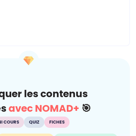
quer les contenus
és
avec NOMAD+
🎯
NI COURS
QUIZ
FICHES