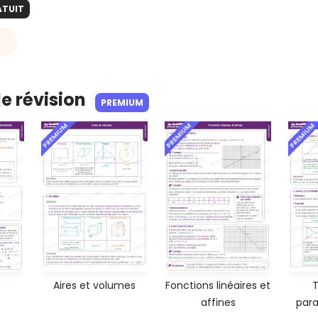
ATUIT
de révision
PREMIUM
PREMIUM
PREMIUM
PREMIUM
Aires et volumes
Fonctions linéaires et
T
affines
par