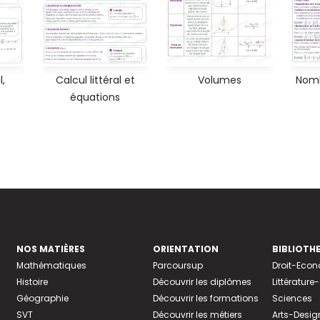
l,
Calcul littéral et
Volumes
Nomb
équations
NOS MATIÈRES
ORIENTATION
BIBLIOTH
Mathématiques
Parcoursup
Droit-Eco
Histoire
Découvrir les diplômes
Littératur
Géographie
Découvrir les formations
Sciences
SVT
Découvrir les métiers
Arts-Desig