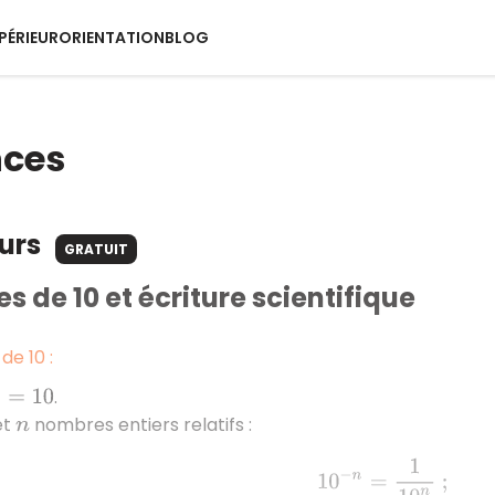
PÉRIEUR
ORIENTATION
BLOG
nces
ours
GRATUIT
s de 10 et écriture scientifique
de 10 :
=
10
.
et
nombres entiers relatifs :
n
10
−
n
=
1
10
n
;
10
n
×
10
m
=