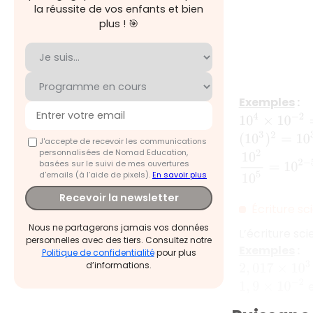
la réussite de vos enfants et bien
plus ! 🎯
Exemples
:
10
4
×
10
−
2
=
10
(
10
3
)
2
=
10
3
×
2
J'accepte de recevoir les communications
personnalisées de Nomad Education,
10
2
10
5
=
10
2
−
5
basées sur le suivi de mes ouvertures
d'emails (à l’aide de pixels).
En savoir plus
Recevoir la newsletter
Écriture sc
Nous ne partagerons jamais vos données
L’écriture sc
personnelles avec des tiers. Consultez notre
Exemples
:
Politique de confidentialité
pour plus
d’informations.
2
,
017
×
10
3
1
,
9
×
10
−
2
e