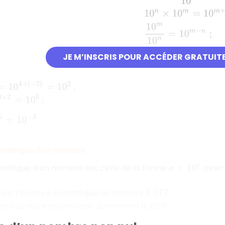
JE M’INSCRIS POUR ACCÉDER GRATUIT
4
+
(
−
2
)
=
10
2
;
=
10
6
;
=
10
−
3
ientifique d'un nombre
ientifique d’un nombre est celle de la forme
avec
a
×
10
p
est l’écriture scientifique du nombre
;
2
017
st l’écriture scientifique du nombre
.
0
,
019