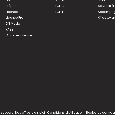
Prépas
TOEIC
Services à
Licence
TOEFL
Accompagn
Licence Pro
Kit auto-e
DN Made
PASS
Diplome infirmier
 support
-
Nos offres d'emploi
-
Conditions d'utilisation
-
Règles de confiden