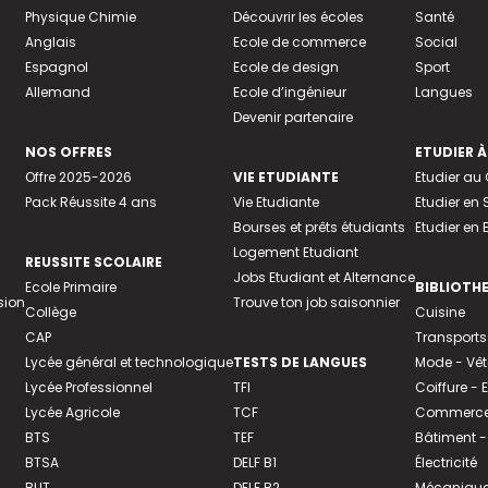
Physique Chimie
Découvrir les écoles
Santé
Anglais
Ecole de commerce
Social
Espagnol
Ecole de design
Sport
Allemand
Ecole d’ingénieur
Langues
Devenir partenaire
NOS OFFRES
ETUDIER À
Offre 2025-2026
VIE ETUDIANTE
Etudier a
Pack Réussite 4 ans
Vie Etudiante
Etudier en 
Bourses et prêts étudiants
Etudier en
Logement Etudiant
REUSSITE SCOLAIRE
Jobs Etudiant et Alternance
Ecole Primaire
BIBLIOTH
sion
Trouve ton job saisonnier
Collège
Cuisine
CAP
Transports
Lycée général et technologique
TESTS DE LANGUES
Mode - Vê
Lycée Professionnel
TFI
Coiffure -
Lycée Agricole
TCF
Commerce 
BTS
TEF
Bâtiment -
BTSA
DELF B1
Électricité
BUT
DELF B2
Mécanique