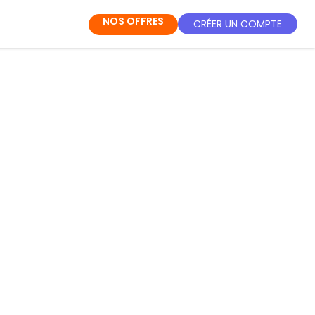
NOS OFFRES
CRÉER UN COMPTE
10
m
+
n
;
10
m
10
n
=
10
m
−
n
;
(
10
m
)
n
=
10
m
×
n
.