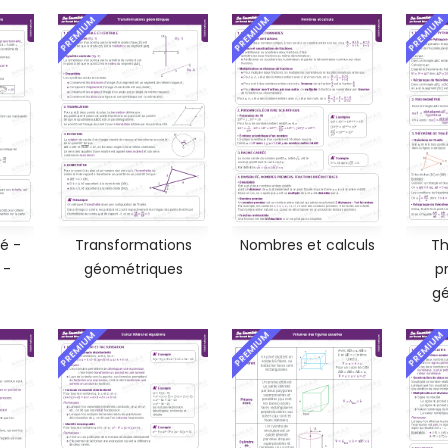
PREMIUM
PREMIUM
PREMIUM
é -
Transformations
Nombres et calculs
Th
 -
géométriques
p
gé
PREMIUM
PREMIUM
PREMIUM