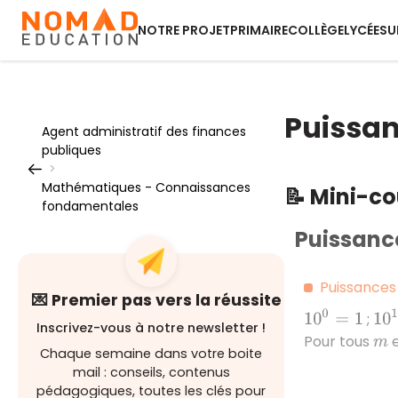
NOTRE PROJET
PRIMAIRE
COLLÈGE
LYCÉE
SU
Puissa
Agent administratif des finances
publiques
>
Mathématiques - Connaissances
📝 Mini-c
fondamentales
Puissance
Puissances 
💌 Premier pas vers la réussite
10
0
=
1
10
1
;
Inscrivez-vous à notre newsletter !
Pour tous
m
Chaque semaine dans votre boite
mail : conseils, contenus
pédagogiques, toutes les clés pour