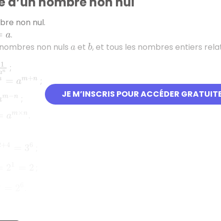
e d’un nombre non nul
re non nul.
.
a
s nombres non nuls
et
, et tous les nombres entiers rela
a
b
;
;
=
a
m
+
n
JE M’INSCRIS POUR ACCÉDER GRATUIT
a
m
−
n
;
.
a
m
×
n
=
3
6
;
1
=
2
;
2
6
.