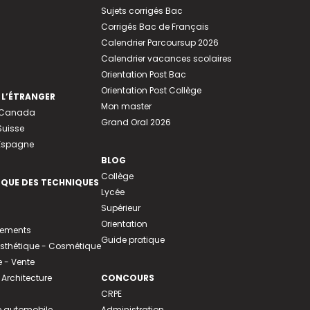
Sujets corrigés Bac
Corrigés Bac de Français
Calendrier Parcoursup 2026
Calendrier vacances scolaires
Orientation Post Bac
Orientation Post Collège
 L’ÉTRANGER
Mon master
u Canada
Grand Oral 2026
Suisse
 Espagne
BLOG
Collège
EQUE DES TECHNIQUES
Lycée
Supérieur
Orientation
tements
Guide pratique
 Esthétique - Cosmétique
- Vente
 Architecture
CONCOURS
CRPE
 automobile
Administration