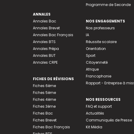
Programme de Seconde
ANNALES
Annales Bac
NOS ENGAGEMENTS
Annales Brevet
Nos professeurs
Annales Bac Français
IA
Annales BTS
Réussite scolaire
Annales Prépa
Orientation
Annales BUT
Sport
Annales CRPE
Citoyenneté
Afrique
Francophonie
FICHES DE RÉVISIONS
Rapport - Entreprise à mis
Fiches 6ème
Fiches 5ème
Fiches 4ème
NOS RESSOURCES
Fiches 3ème
FAQ et support
Fiches Bac
Actualités
Fiches Brevet
Communiqués de Presse
Fiches Bac Français
Kit Média
Fiches BTS