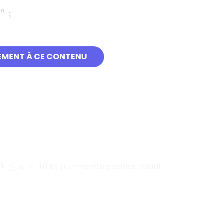
EMENT À CE CONTENU
et
un nombre entier relatif.
1
≤
a
<
10
p