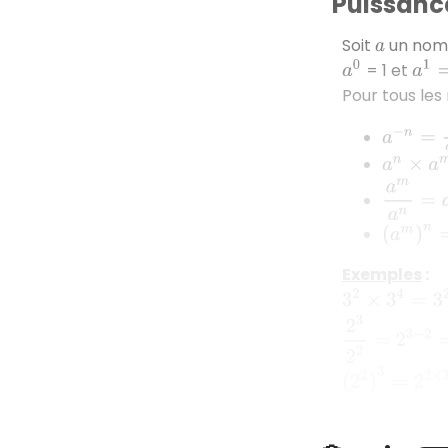
Puissanc
Soit
un nomb
a
= 1 et
a
0
a
1
=
Pour tous le
a
−
n
=
1
a
n
a
n
×
a
m
a
m
a
n
=
(
a
m
)
n
=
Exemples
:
3
2
×
3
4
=
3
2
+
4
2
3
2
2
=
2
3
−
2
=
2
(
2
2
)
3
=
2
2
×
3
=