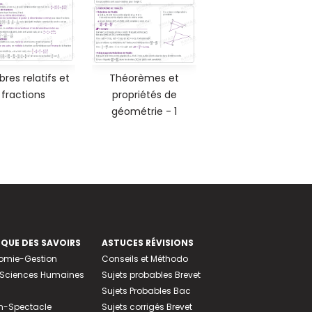
res relatifs et
Théorèmes et
fractions
propriétés de
géométrie - 1
EQUE DES SAVOIRS
ASTUCES RÉVISIONS
nomie-Gestion
Conseils et Méthodo
e-Sciences Humaines
Sujets probables Brevet
Sujets Probables Bac
n-Spectacle
Sujets corrigés Brevet