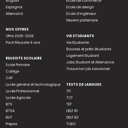
Anglais
Ecole de commerce
Espagnol
Ecole de design
Allemand
Ecole d’ingénieur
Devenir partenaire
NOS OFFRES
Offre 2025-2026
VIE ETUDIANTE
Pack Réussite 4 ans
Vie Etudiante
Bourses et prêts étudiants
Logement Etudiant
REUSSITE SCOLAIRE
Jobs Etudiant et Alternance
Ecole Primaire
Trouve ton job saisonnier
Collège
CAP
Lycée général et technologique
TESTS DE LANGUES
Lycée Professionnel
TFI
Lycée Agricole
TCF
BTS
TEF
BTSA
DELF B1
BUT
DELF B2
Prépas
TOEIC