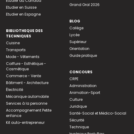
Etudier au Canada
Grand Oral 2026
Etudier en Suisse
Etudier en Espagne
BLOG
Collège
BIBLIOTHEQUE DES
Lycée
TECHNIQUES
Supérieur
Cuisine
Orientation
Transports
Guide pratique
Mode - Vêtements
Coiffure - Esthétique -
Cosmétique
CONCOURS
Commerce - Vente
CRPE
Bâtiment - Architecture
Administration
Électricité
Animation-Sport
Mécanique automobile
Culture
Services à la personne
Juridique
Accompagnement Petite
Santé-Social et Médico-Social
enfance
Sécurité
Kit auto-entrepreneur
Technique
Ingénieur Post-Bac