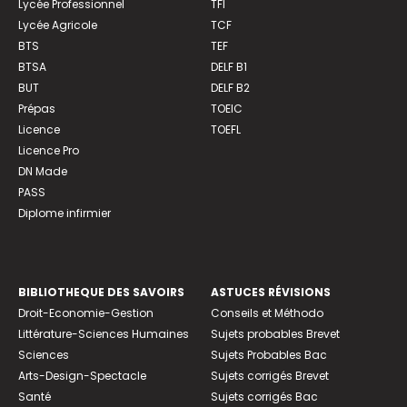
Lycée Professionnel
TFI
Lycée Agricole
TCF
BTS
TEF
BTSA
DELF B1
BUT
DELF B2
Prépas
TOEIC
Licence
TOEFL
Licence Pro
DN Made
PASS
Diplome infirmier
BIBLIOTHEQUE DES SAVOIRS
ASTUCES RÉVISIONS
Droit-Economie-Gestion
Conseils et Méthodo
Littérature-Sciences Humaines
Sujets probables Brevet
Sciences
Sujets Probables Bac
Arts-Design-Spectacle
Sujets corrigés Brevet
Santé
Sujets corrigés Bac