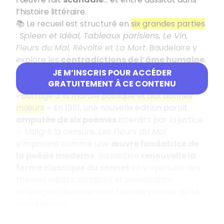
l’histoire littéraire.
📚 Le recueil est structuré en
six grandes parties
:
Spleen et Idéal, Tableaux parisiens, Le Vin,
Fleurs du Mal, Révolte
et
La Mort
. Baudelaire y
explore les
contradictions de l’âme humaine
,
entre quête d’absolu et chute dans le désespoir.
JE M’INSCRIS POUR ACCÉDER
⚖️ Jugé choquant, le recueil est condamné pour
GRATUITEMENT À CE CONTENU
«
outrage à la morale publique et aux bonnes
mœurs
». En 1861, une nouvelle édition paraît,
amputée de six poèmes
interdits par la justice.
✨ Malgré la censure,
Les Fleurs du Mal
s’imposent comme une
œuvre fondatrice de
la poésie moderne
. Baudelaire
renouvelle la
forme classique du sonnet
en y injectant des
thèmes inédits, sombres et provocants,
influençant durablement tous les poètes qui lui
succéderont.