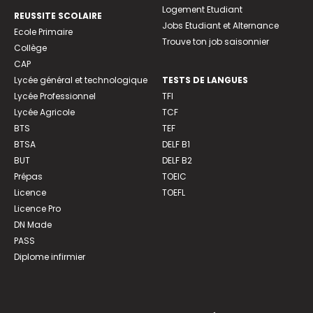
Logement Etudiant
REUSSITE SCOLAIRE
Jobs Etudiant et Alternance
Ecole Primaire
Trouve ton job saisonnier
Collège
CAP
Lycée général et technologique
TESTS DE LANGUES
Lycée Professionnel
TFI
Lycée Agricole
TCF
BTS
TEF
BTSA
DELF B1
BUT
DELF B2
Prépas
TOEIC
Licence
TOEFL
Licence Pro
DN Made
PASS
Diplome infirmier