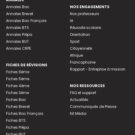
Annales Bac
NOS ENGAGEMENTS
Annales Brevet
Nos professeurs
Annales Bac Français
IA
Annales BTS
Réussite scolaire
Annales Prépa
Orientation
Annales BUT
Sport
Annales CRPE
Citoyenneté
Afrique
Francophonie
FICHES DE RÉVISIONS
Rapport - Entreprise à mission
Fiches 6ème
Fiches 5ème
Fiches 4ème
NOS RESSOURCES
Fiches 3ème
FAQ et support
Fiches Bac
Actualités
Fiches Brevet
Communiqués de Presse
Fiches Bac Français
Kit Média
Fiches BTS
Fiches Prépa
Fiches BUT