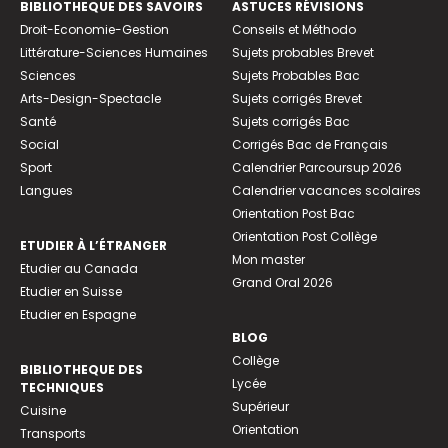
BIBLIOTHEQUE DES SAVOIRS
ASTUCES RÉVISIONS
Droit-Economie-Gestion
Conseils et Méthodo
Littérature-Sciences Humaines
Sujets probables Brevet
Sciences
Sujets Probables Bac
Arts-Design-Spectacle
Sujets corrigés Brevet
Santé
Sujets corrigés Bac
Social
Corrigés Bac de Français
Sport
Calendrier Parcoursup 2026
Langues
Calendrier vacances scolaires
Orientation Post Bac
Orientation Post Collège
ETUDIER À L’ÉTRANGER
Mon master
Etudier au Canada
Grand Oral 2026
Etudier en Suisse
Etudier en Espagne
BLOG
Collège
BIBLIOTHEQUE DES
Lycée
TECHNIQUES
Supérieur
Cuisine
Orientation
Transports