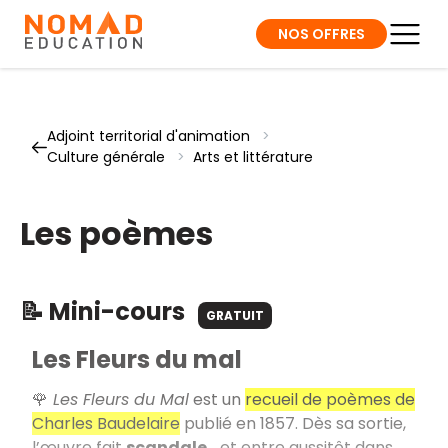
NOS OFFRES
Adjoint territorial d'animation
>
Culture générale
>
Arts et littérature
Les poèmes
📝 Mini-cours
GRATUIT
Les Fleurs du mal
🌹
Les Fleurs du Mal
est un
recueil de poèmes de
Charles Baudelaire
publié en 1857. Dès sa sortie,
l’œuvre fait
scandale
… et entre aussitôt dans