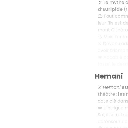
🏺 Le mythe d
d’Euripide
(
🔮 Tout comme
leur fils est
mont Cithéron
👶 Mais l’enfan
⚔️ Devenu adu
avoir triomph
👁️ Accablé pa
fasse, le dest
Hernani
⚔️
Hernani
es
théâtre :
les 
date clé dans 
❤️ L’intrigue
Sol, il se ret
défenseur ach