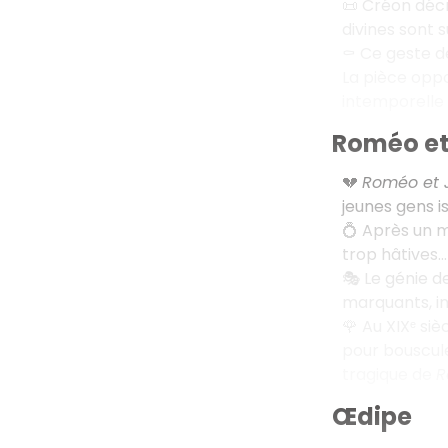
📜 Créon déc
divines sont 
⚰️ Ce geste d
La pièce oppo
intemporelle 
Roméo et 
💔
Roméo et J
jeunes gens i
💍 Après un m
trop hâtives…
🎭 Le génie d
marquants, in
🌹 Au XIXᵉ sièc
pour bousculer
tragique de
R
Œdipe