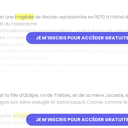
st une
tragédie
de Racine représentée en 1670 à l’hôtel 
t du classicisme.
 rebondissements spectaculaires : toute l’action est vol
ieu
. Le cœur du drame repose sur
un dilemme déchirant e
JE M’INSCRIS POUR ACCÉDER GRATUIT
nages sont de haut rang, et le conflit est politique autan
ter fidèle à l’Histoire dans
Tite et Bérénice
, Racine propo
éir à la raison d’État.
 ce renoncement, la pièce reflète
les valeurs de la mona
ouverner, c’est savoir se maîtriser.
st la fille d’Œdipe, roi de Thèbes, et de sa mère Jocaste, 
gne son père aveugle et banni jusqu’à Colone, comme l
agédie
Antigone
, Sophocle met en scène son destin funeste
JE M’INSCRIS POUR ACCÉDER GRATUIT
se sont entretués pour le trône de Thèbes, leur oncle Créo