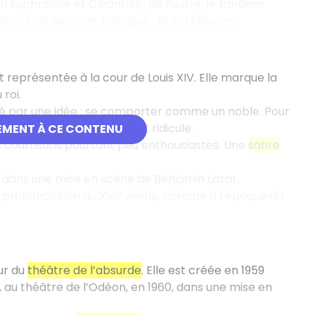
in Euphrosine et Cléanthis ; de l’autre, le tandem
ion font avancer l’intrigue… et la réflexion.
 représentée à la cour de Louis XIV. Elle marque la
 roi.
é par une idée : se comporter comme un noble. Pour
itte à devenir franchement ridicule.
EMENT À CE CONTENU
s courtisans pourtant peu enthousiastes. Une
satire
dans une mise en scène de Benjamin Lazar.
et prononciation du XVIIᵉ siècle, comme à l’époque du
ur du
théâtre de l’absurde
. Elle est créée en 1959
, au théâtre de l’Odéon, en 1960, dans une mise en