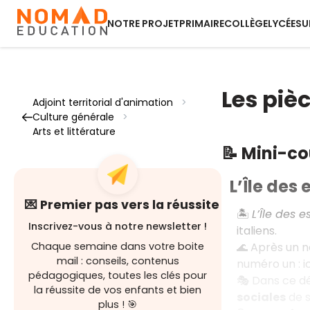
NOTRE PROJET
PRIMAIRE
COLLÈGE
LYCÉE
SU
Les piè
Adjoint territorial d'animation
>
Culture générale
>
Arts et littérature
📝 Mini-c
L’Île des
💌 Premier pas vers la réussite
🏝️
L’Île des e
Inscrivez-vous à notre newsletter !
italiens.
🌊 Après un n
Chaque semaine dans votre boite
mail : conseils, contenus
numéro un : ic
pédagogiques, toutes les clés pour
🎭 Dans ce d
la réussite de vos enfants et bien
sociales
de s
plus ! 🎯