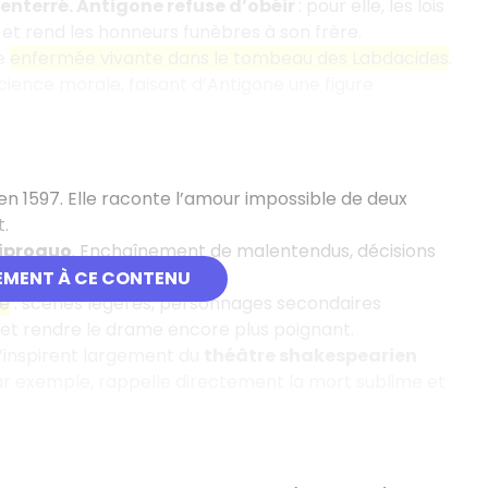
 enterré. Antigone refuse d’obéir
: pour elle, les lois
t et rend les honneurs funèbres à son frère.
re
enfermée vivante dans le tombeau des Labdacides
.
science morale, faisant d’Antigone une figure
n 1597. Elle raconte l’amour impossible de deux
.
uiproquo
. Enchaînement de malentendus, décisions
EMENT À CE CONTENU
ue
: scènes légères, personnages secondaires
on et rendre le drame encore plus poignant.
’inspirent largement du
théâtre shakespearien
ar exemple, rappelle directement la mort sublime et