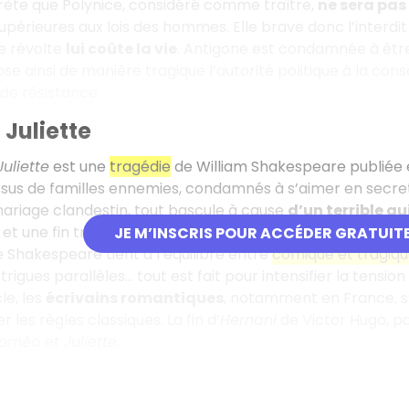
rète que Polynice, considéré comme traître,
ne sera pas
supérieures aux lois des hommes. Elle brave donc l’interdi
e révolte
lui coûte la vie
. Antigone est condamnée à êt
se ainsi de manière tragique l’autorité politique à la con
de résistance.
Juliette
uliette
est une
tragédie
de William Shakespeare publiée e
ssus de familles ennemies, condamnés à s’aimer en secret
ariage clandestin, tout bascule à cause
d’un terrible q
 et une fin tragique où les deux amants trouvent la mort.
JE M’INSCRIS POUR ACCÉDER GRATUIT
e Shakespeare tient à l’équilibre entre
comique et tragiq
trigues parallèles… tout est fait pour intensifier la tensi
le, les
écrivains romantiques
, notamment en France, s
 les règles classiques. La fin d’
Hernani
de Victor Hugo, p
oméo et Juliette
.