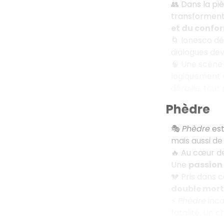
👥 Dans la pi
transforment
et du confo
🌀 Ionesco dé
dialogues dev
🧠 Une scène
logiquement «
déraille, tou
Phèdre
🎭
Phèdre
est
mais aussi d
🔥 Au cœur de 
Une
passion
💔 Pris dans 
double mort
⚡
Phèdre
inca
fatalité. Un 