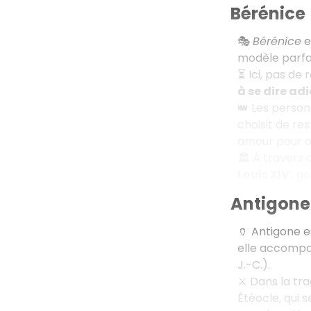
Bérénice
🎭
Bérénice
e
modèle parfai
⏳ Ici, pas de
à se dire ad
👑 Les person
choisit de res
amour pour ob
🏛️ À travers
Louis XIV
: g
Antigone
🏺 Antigone e
elle accompa
J.-C.).
⚔️ Dans la tr
Étéocle, qui 