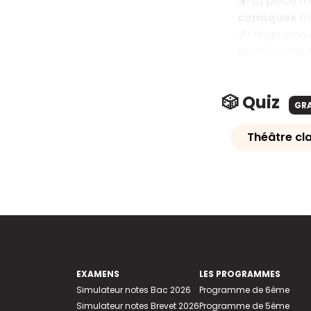
🌍 La pièce mu
comiques
mê
✍️ Hugo innove
romantisme tr
🎲 Quiz
GR
Théâtre cl
EXAMENS
LES PROGRAMMES
Simulateur notes Bac 2026
Programme de 6ème
Simulateur notes Brevet 2026
Programme de 5ème