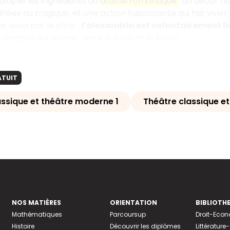
ltiplie les ingrédients du
drame romantique
: un décor hi
lées au tragique, et une action foisonnante qui fait voler e
 aussi par le style :
l’alexandrin est volontairement 
iomphe sur scène… dans le bruit et la fureur.
ATUIT
assique et théâtre moderne 1
Théâtre classique e
NOS MATIÈRES
ORIENTATION
BIBLIOTH
Mathématiques
Parcoursup
Droit-Eco
Histoire
Découvrir les diplômes
Littératur