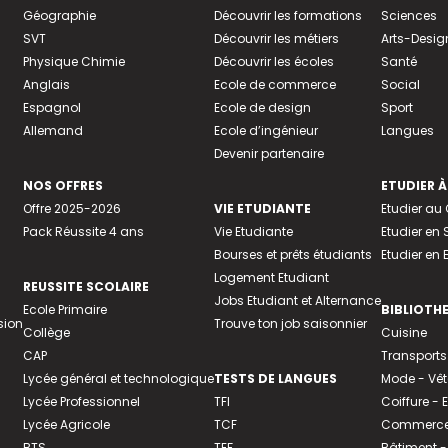
Géographie
Découvrir les formations
Sciences
SVT
Découvrir les métiers
Arts-Desig
Physique Chimie
Découvrir les écoles
Santé
Anglais
Ecole de commerce
Social
Espagnol
Ecole de design
Sport
Allemand
Ecole d’ingénieur
Langues
Devenir partenaire
NOS OFFRES
ETUDIER À
Offre 2025-2026
VIE ETUDIANTE
Etudier a
Pack Réussite 4 ans
Vie Etudiante
Etudier en 
Bourses et prêts étudiants
Etudier en
Logement Etudiant
REUSSITE SCOLAIRE
Jobs Etudiant et Alternance
Ecole Primaire
BIBLIOTH
sion
Trouve ton job saisonnier
Collège
Cuisine
CAP
Transports
Lycée général et technologique
TESTS DE LANGUES
Mode - Vê
Lycée Professionnel
TFI
Coiffure -
Lycée Agricole
TCF
Commerce 
BTS
TEF
Bâtiment -