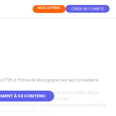
NOS OFFRES
CRÉER UN COMPTE
en 1725 à l’hôtel de Bourgogne par les Comédiens
s — échouent sur une île très particulière. Règle
EMENT À CE CONTENU
voir, et les maîtres doivent obéir.
ordante des rapports de pouvoir et des inégalités
igé de se regarder en face.