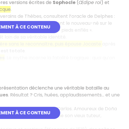
ères versions écrites de
Sophocle
(
Œdipe roi
) et
ecque
.
erains de Thèbes, consultent l’oracle de Delphes :
er le destin, ils abandonnent le nouveau-né sur le
EMENT À CE CONTENU
nom, Œdipe, qui signifie « pieds enflés ».
it loin de sa véritable identité.
 père sans le reconnaître, puis épouse Jocaste
après
 est totale
.
es
. Le mythe incarne la fatalité tragique : quoi qu’on
résentation déclenche une véritable bataille au
ques
. Résultat ? Cris, huées, applaudissements… et une
écuté sur ordre du roi Don Carlos. Amoureux de Doña
EMENT À CE CONTENU
si la jeune femme, tout comme son vieux tuteur,