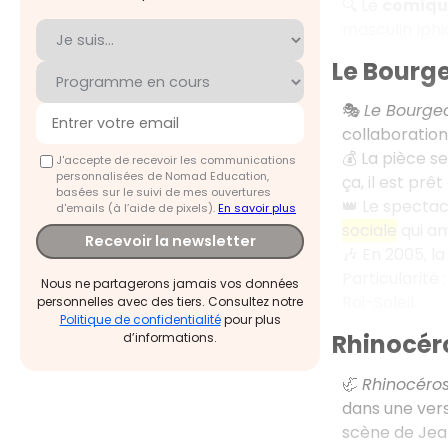
🔍 Le
comiqu
masculin Iphic
Le Bourg
🎭
Le Bourge
collaboratio
💰 La pièce s
J'accepte de recevoir les communications
personnalisées de Nomad Education,
ça, il est pr
basées sur le suivi de mes ouvertures
👑 Le spectac
d'emails (à l’aide de pixels).
En savoir plus
sociale
qui am
Recevoir la newsletter
🎶 En 2005, l
Particularité
Nous ne partagerons jamais vos données
Roi-Soleil.
personnelles avec des tiers. Consultez notre
Politique de confidentialité
pour plus
Rhinocér
d’informations.
🦏
Rhinocéro
dans une vers
scène de Jean