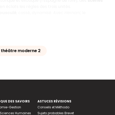
storique et exotique (l’Espagne de 1519), des
scènes
n éclats les règles des trois unités.
bousculé
, cassé, dynamisé. Avec
Hernani
, le
t théâtre moderne 2
EQUE DES SAVOIRS
ASTUCES RÉVISIONS
nomie-Gestion
Conseils et Méthodo
e-Sciences Humaines
Sujets probables Brevet