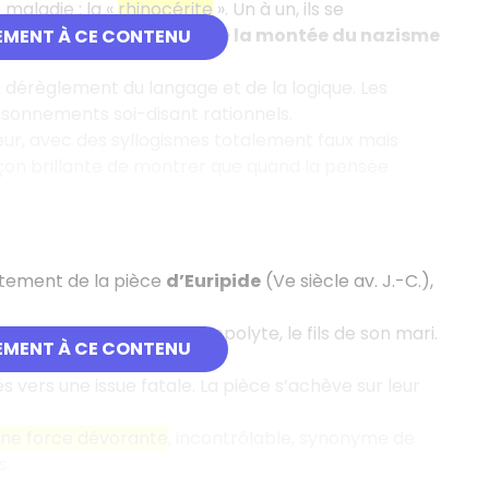
 maladie : la «
rhinocérite
». Un à un, ils se
métaphore puissante de la montée du nazisme
EMENT À CE CONTENU
 dérèglement du langage et de la logique. Les
isonnements soi-disant rationnels.
ur, avec des syllogismes totalement faux mais
açon brillante de montrer que quand la pensée
ectement de la pièce
d’Euripide
(Ve siècle av. J.-C.),
n amour interdit pour Hippolyte, le fils de son mari.
EMENT À CE CONTENU
nduit à sa perte.
 vers une issue fatale. La pièce s’achève sur leur
.
une force dévorante
, incontrôlable, synonyme de
s.