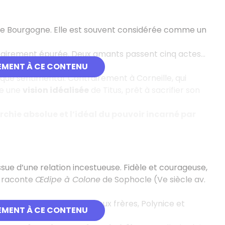
de Bourgogne. Elle est souvent considérée comme un
ontairement épurée. Deux amants passent cinq actes…
ntre l’amour et l’honneur
.
EMENT À CE CONTENU
t que sentimental. Contrairement à Corneille, qui
se une
vision idéalisée
de Titus, prêt à sacrifier son
rchie absolue et l’idéal du pouvoir incarné par
issue d’une relation incestueuse. Fidèle et courageuse,
e raconte
Œdipe à Colone
de Sophocle (Ve siècle av.
. Après la mort de ses deux frères, Polynice et
EMENT À CE CONTENU
n prend le pouvoir.