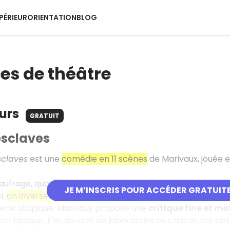
PÉRIEUR
ORIENTATION
BLOG
ces de théâtre
ours
GRATUIT
 esclaves
sclaves
est une
comédie en 11 scènes
de Marivaux, jouée 
aufrage, quatre personnages — deux maîtres et leurs valet
JE M’INSCRIS POUR ACCÉDER GRATUIT
i,
on inverse les rôles
. Les anciens dominés prennent le pou
écor utopique, Marivaux propose une
critique fine et m
on époque. L’île devient un laboratoire où chacun est obl