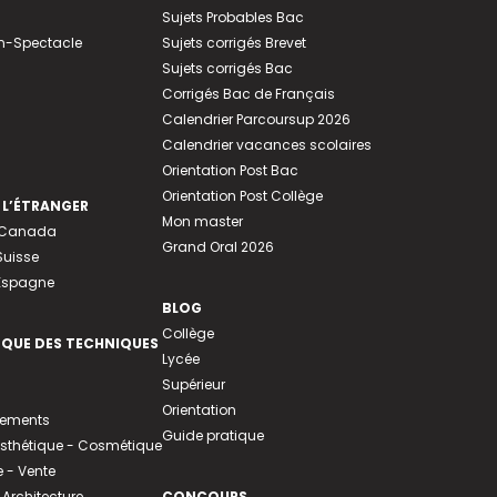
Sujets Probables Bac
n-Spectacle
Sujets corrigés Brevet
Sujets corrigés Bac
Corrigés Bac de Français
Calendrier Parcoursup 2026
Calendrier vacances scolaires
Orientation Post Bac
Orientation Post Collège
 L’ÉTRANGER
Mon master
u Canada
Grand Oral 2026
Suisse
 Espagne
BLOG
Collège
EQUE DES TECHNIQUES
Lycée
Supérieur
Orientation
tements
Guide pratique
 Esthétique - Cosmétique
- Vente
 Architecture
CONCOURS