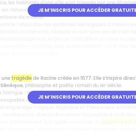
èce, les habitants d’une ville sont frappés par une étrange
 en rhinocéros. Cette métamorphose grotesque est une
JE M’INSCRIS POUR ACCÉDER GRATUIT
rmisme de masse
.
nonce l’absurdité des systèmes idéologiques à travers un
iennent incohérents, révélant le non-sens derrière les ra
 emblématique met en jeu un LOGICIEN et un vieux monsie
 corrects » — comme celui où Socrate finit… chat. Une f
t peut devenir acceptable.
 une
tragédie
de Racine créée en 1677. Elle s’inspire dir
e
Sénèque
, philosophe et poète romain du Ier siècle.
l’intrigue : Phèdre, épouse du roi Thésée, est rongée par u
JE M’INSCRIS POUR ACCÉDER GRATUIT
 coupable
qu’elle subit plus qu’elle ne choisit, et qui la co
cet engrenage tragique, Hippolyte et Phèdre sont entraînés
, conséquence directe d’un amour impossible à maîtriser
rne parfaitement la tragédie classique : la
passion y est 
chef-d’œuvre où l’émotion et la douleur règnent en maître