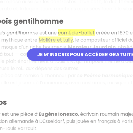
e
repose aussi sur les contrastes : d’un côté, le duo fémin
rate et Arlequin. Leurs réactions opposées face à la situat
eois gentilhomme
ois gentilhomme
est une
comédie-ballet
créée en 1670 et
n mythique entre
Molière et Lully
, le compositeur officiel du
e moque d’un riche bourgeois,
Monsieur Jourdain
, obséd
êt à tout — cours de danse, de musique, de philosophie — qu
JE M’INSCRIS POUR ACCÉDER GRATUIT
le plaît énormément à Louis XIV, qui l’impose même à de
use le roi… aux dépens des autres.
a pièce est remise à l’honneur par
Le Poème harmonique
 : elle est jouée « à l’ancienne », avec costumes, musique 
os
s
est une pièce d’
Eugène Ionesco
, écrivain roumain maje
ion allemande à Düsseldorf, puis jouée en français à Paris
-Louis Barrault.