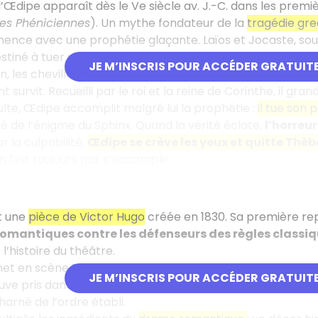
’Œdipe apparaît dès le Ve siècle av. J.-C. dans les premi
Les Phéniciennes
). Un mythe fondateur de la
tragédie gr
nce avec une prophétie glaçante. Laïos et Jocaste, souv
 destiné à tuer son père et à épouser sa mère. Pour empêch
JE M’INSCRIS POUR ACCÉDER GRATUIT
, les chevilles percées et attachées à un arbre — d’où son 
t survit. Recueilli par le roi et la reine de Corinthe, il grand
lte, Œdipe accomplit malgré lui la prophétie :
il tue son
é de l’énigme du Sphinx. Quand la vérité éclate,
l’horreur
r la culpabilité,
Œdipe se crève les yeux et quitte Thèb
in finit toujours par s’accomplir.
t une
pièce de Victor Hugo
créée en 1830. Sa première rep
romantiques contre les défenseurs des règles classi
l’histoire du théâtre.
 met en scène
Hernani
, noble banni dont le père a été ex
JE M’INSCRIS POUR ACCÉDER GRATUIT
rouve pris dans un
triangle explosif
: le roi convoite lui aus
arné de l’ordre établi.