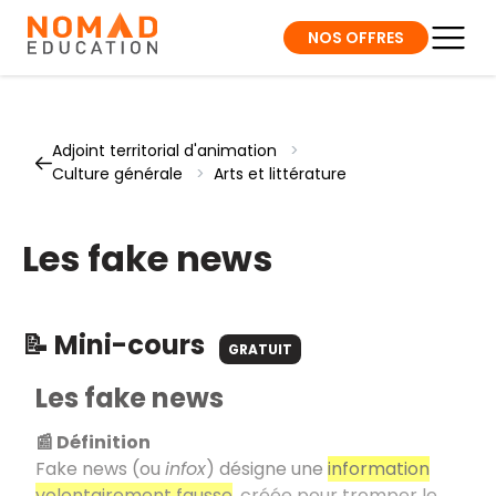
NOS OFFRES
Adjoint territorial d'animation
>
Culture générale
>
Arts et littérature
Les fake news
📝 Mini-cours
GRATUIT
Les fake news
📰 Définition
Fake news (ou
infox
) désigne une
information
volontairement fausse
, créée pour tromper le