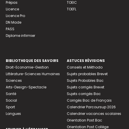
Prépas
TOEIC
Licence
TOEFL
Licence Pro
DN Made
PASS
Diplome infirmier
BIBLIOTHEQUE DES SAVOIRS
ASTUCES RÉVISIONS
Droit-Economie-Gestion
Conseils et Méthodo
Littérature-Sciences Humaines
Sujets probables Brevet
Sciences
Sujets Probables Bac
Arts-Design-Spectacle
Sujets corrigés Brevet
Santé
Sujets corrigés Bac
Social
Corrigés Bac de Français
Sport
Calendrier Parcoursup 2026
Langues
Calendrier vacances scolaires
Orientation Post Bac
Orientation Post Collège