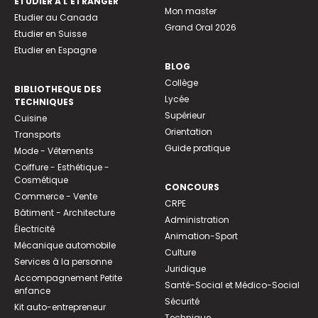
ETUDIER À L’ÉTRANGER
Mon master
Etudier au Canada
Grand Oral 2026
Etudier en Suisse
Etudier en Espagne
BLOG
Collège
BIBLIOTHEQUE DES
Lycée
TECHNIQUES
Supérieur
Cuisine
Orientation
Transports
Guide pratique
Mode - Vêtements
Coiffure - Esthétique -
Cosmétique
CONCOURS
Commerce - Vente
CRPE
Bâtiment - Architecture
Administration
Électricité
Animation-Sport
Mécanique automobile
Culture
Services à la personne
Juridique
Accompagnement Petite
Santé-Social et Médico-Social
enfance
Sécurité
Kit auto-entrepreneur
Technique