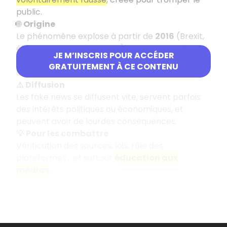
public.
🌐
Origine
Le phénomène explose à partir de
2016
(Brexit,
élection de Donald Trump), avec la montée en
JE M’INSCRIS POUR ACCÉDER
puissance des réseaux sociaux, où l’information
GRATUITEMENT À CE CONTENU
circule sans toujours être vérifiée.
⚠️ Diffusion
Les fake news se diffusent vite, servent parfois
des intérêts politiques ou économiques, et
peuvent avoir de lourdes conséquences.
💡 Pour les combattre
Vérification des sources, lois, rôle des
plateformes… et surtout
éducation aux
médias
.