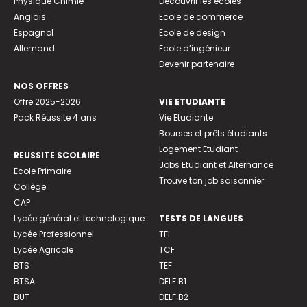
Physique Chimie
Découvrir les écoles
Anglais
Ecole de commerce
Espagnol
Ecole de design
Allemand
Ecole d’ingénieur
Devenir partenaire
NOS OFFRES
Offre 2025-2026
VIE ETUDIANTE
Pack Réussite 4 ans
Vie Etudiante
Bourses et prêts étudiants
Logement Etudiant
REUSSITE SCOLAIRE
Jobs Etudiant et Alternance
Ecole Primaire
Trouve ton job saisonnier
Collège
CAP
Lycée général et technologique
TESTS DE LANGUES
Lycée Professionnel
TFI
Lycée Agricole
TCF
BTS
TEF
BTSA
DELF B1
BUT
DELF B2