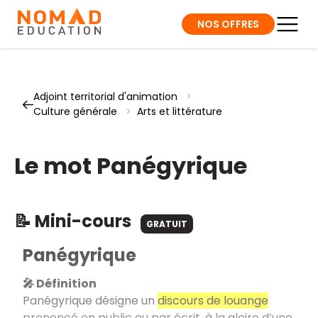
NOS OFFRES
Adjoint territorial d'animation
>
Culture générale
>
Arts et littérature
Le mot Panégyrique
📝 Mini-cours
GRATUIT
Panégyrique
🎤 Définition
Panégyrique désigne un
discours de louange
prononcé en public ou par écrit, à la gloire d’une