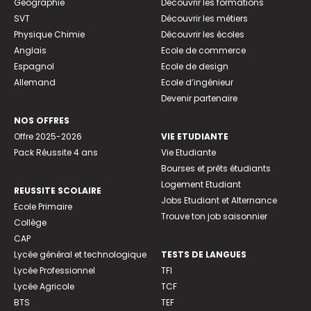
Géographie
Découvrir les formations
SVT
Découvrir les métiers
Physique Chimie
Découvrir les écoles
Anglais
Ecole de commerce
Espagnol
Ecole de design
Allemand
Ecole d’ingénieur
Devenir partenaire
NOS OFFRES
Offre 2025-2026
VIE ETUDIANTE
Pack Réussite 4 ans
Vie Etudiante
Bourses et prêts étudiants
Logement Etudiant
REUSSITE SCOLAIRE
Jobs Etudiant et Alternance
Ecole Primaire
Trouve ton job saisonnier
Collège
CAP
Lycée général et technologique
TESTS DE LANGUES
Lycée Professionnel
TFI
Lycée Agricole
TCF
BTS
TEF