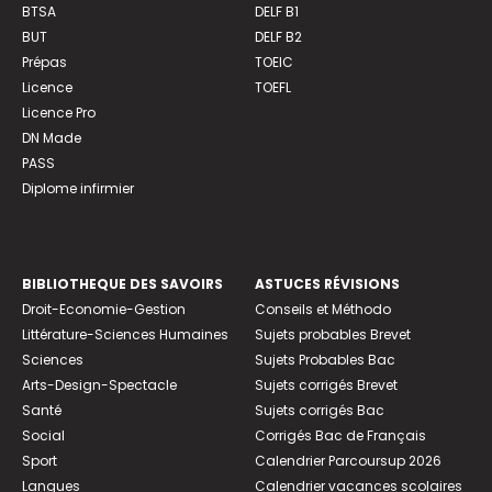
BTSA
DELF B1
BUT
DELF B2
Prépas
TOEIC
Licence
TOEFL
Licence Pro
DN Made
PASS
Diplome infirmier
BIBLIOTHEQUE DES SAVOIRS
ASTUCES RÉVISIONS
Droit-Economie-Gestion
Conseils et Méthodo
Littérature-Sciences Humaines
Sujets probables Brevet
Sciences
Sujets Probables Bac
Arts-Design-Spectacle
Sujets corrigés Brevet
Santé
Sujets corrigés Bac
Social
Corrigés Bac de Français
Sport
Calendrier Parcoursup 2026
Langues
Calendrier vacances scolaires