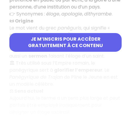
personne, d’une institution ou d’un pays.
👉 Synonymes :
éloge
,
apologie
,
dithyrambe
.
📜 Origine
Le mot vient du grec
panêguris
, qui signifie «
assemblée du peuple
». À l’origine, le
JE M’INSCRIS POUR ACCÉDER
panégyrique est un discours élogieux prononcé
GRATUITEMENT À CE CONTENU
en public. Dans la tradition chrétienne, il désigne
aussi un
sermon
faisant l’éloge d’un saint.
🏛️ Très utilisé sous l’Empire romain, le
panégyrique sert à
glorifier l’empereur
. Le
Panégyrique de Trajan
de Pline le Jeune en est
un modèle célèbre.
⚖️ Sens actuel
Aujourd'hui, le terme a un sens plus large et peut
parfois être employé ironiquement pour
désigner un éloge excessif.