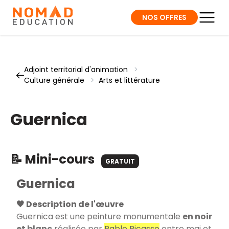
NOS OFFRES
Adjoint territorial d'animation
>
Culture générale
>
Arts et littérature
Guernica
📝 Mini-cours
GRATUIT
Guernica
🖤 Description de l'œuvre
Guernica est une peinture monumentale
en noir
et blanc
réalisée par
Pablo Picasso
entre mai et