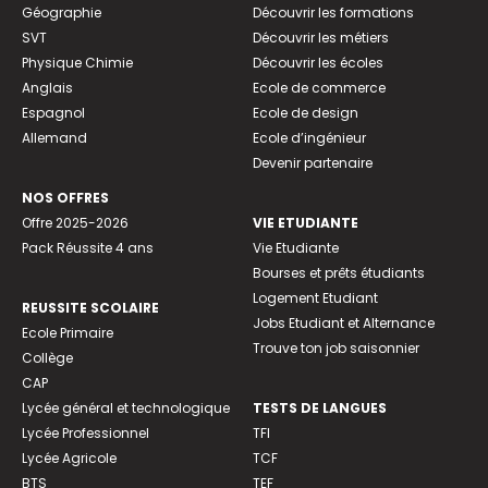
Géographie
Découvrir les formations
SVT
Découvrir les métiers
Physique Chimie
Découvrir les écoles
Anglais
Ecole de commerce
Espagnol
Ecole de design
Allemand
Ecole d’ingénieur
Devenir partenaire
NOS OFFRES
Offre 2025-2026
VIE ETUDIANTE
Pack Réussite 4 ans
Vie Etudiante
Bourses et prêts étudiants
Logement Etudiant
REUSSITE SCOLAIRE
Jobs Etudiant et Alternance
Ecole Primaire
Trouve ton job saisonnier
Collège
CAP
Lycée général et technologique
TESTS DE LANGUES
Lycée Professionnel
TFI
Lycée Agricole
TCF
BTS
TEF