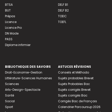
BTSA
DELF B1
BUT
DELF B2
Prépas
TOEIC
Licence
TOEFL
Licence Pro
DN Made
PASS
Diplome infirmier
BIBLIOTHEQUE DES SAVOIRS
ASTUCES RÉVISIONS
Droit-Economie-Gestion
Conseils et Méthodo
Littérature-Sciences Humaines
Sujets probables Brevet
Sciences
Sujets Probables Bac
Arts-Design-Spectacle
Sujets corrigés Brevet
Santé
Sujets corrigés Bac
Social
Corrigés Bac de Français
Sport
Calendrier Parcoursup 2026