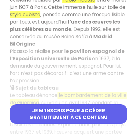
juin 1937 à Paris. Cette immense huile sur toile de
style cubiste
, pensée comme une fresque lisible
par tous, est aujourd’hui
l’une des œuvres les
plus célèbres au monde
. Depuis 1992, elle est
conservée au musée Reina Sofía à
Madrid
.
🖼️ Origine
Picasso la réalise pour
le pavillon espagnol de
l’Exposition universelle de Paris
en 1937, à la
demande du gouvernement espagnol. Pour lui,
l’art n’est pas décoratif : c’est une arme contre
l’oppression.
💣 Sujet du tableau
Le tableau dénonce
le bombardement de la ville
de Guernica
, survenu en avril 1937 pendant la
guerre d’Espagne, mené par les nationalistes
JE M’INSCRIS POUR ACCÉDER
espagnols avec l’appui des troupes nazies et
GRATUITEMENT À CE CONTENU
fascistes italiennes. Exposée dans plusieurs pays
entre 1937 et 1939, l’œuvre acquiert une portée