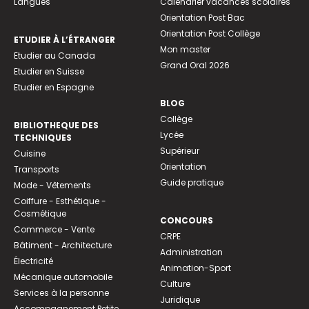
Langues
Calendrier vacances scolaires
Orientation Post Bac
Orientation Post Collège
ETUDIER À L’ÉTRANGER
Mon master
Etudier au Canada
Grand Oral 2026
Etudier en Suisse
Etudier en Espagne
BLOG
Collège
BIBLIOTHEQUE DES
Lycée
TECHNIQUES
Supérieur
Cuisine
Orientation
Transports
Guide pratique
Mode - Vêtements
Coiffure - Esthétique -
Cosmétique
CONCOURS
Commerce - Vente
CRPE
Bâtiment - Architecture
Administration
Électricité
Animation-Sport
Mécanique automobile
Culture
Services à la personne
Juridique
Accompagnement Petite