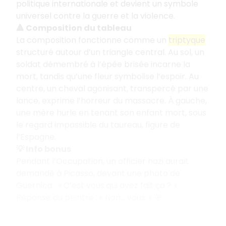
politique internationale et devient un symbole
universel contre la guerre et la violence.
🔺 Composition du tableau
La composition fonctionne comme un
triptyque
structuré autour d’un triangle central. Au sol, un
soldat démembré à l’épée brisée incarne la
mort, tandis qu’une fleur symbolise l’espoir. Au
centre, un cheval agonisant, transpercé par une
lance, exprime l’horreur du massacre. À gauche,
une mère hurle en tenant son enfant mort, sous
le regard impassible du taureau, figure de
l’Espagne.
💡 Info bonus
Pendant l’Occupation, un officier nazi aurait
demandé à Picasso, devant une photo de
Guernica : « C’est vous qui avez fait ça ? »
Réponse du peintre : « Non… vous. » 🎯