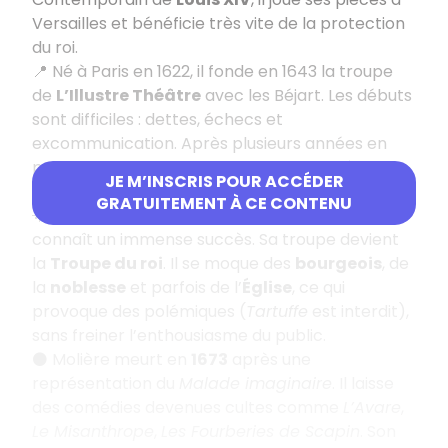
Versailles et bénéficie très vite de la protection
du roi.
📍 Né à Paris en 1622, il fonde en 1643 la troupe
de
L’Illustre Théâtre
avec les Béjart. Les débuts
sont difficiles : dettes, échecs et
excommunication. Après plusieurs années en
province, il revient sur le devant de la scène
JE M’INSCRIS POUR ACCÉDER
grâce au succès du
Docteur amoureux
en 1658.
GRATUITEMENT À CE CONTENU
🌟 Avec
Les Précieuses ridicules
(1659), Molière
connaît un immense succès. Sa troupe devient
la
Troupe du roi
. Il se moque des
bourgeois
, de
la
noblesse
et parfois de l’
Église
, ce qui
provoque des polémiques (
Tartuffe
est interdit),
sans freiner l’enthousiasme du public.
⚫ Molière meurt en
1673
après une
représentation du
Malade imaginaire
. Il laisse
des comédies devenues cultes comme
L’Avare
,
Le Misanthrope
,
Les Fourberies de Scapin
. Son