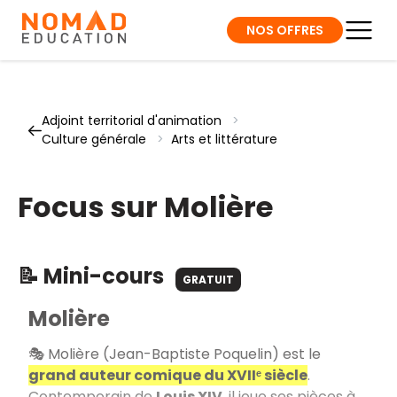
NOS OFFRES
Adjoint territorial d'animation
>
Culture générale
>
Arts et littérature
Focus sur Molière
📝 Mini-cours
GRATUIT
Molière
🎭 Molière (Jean-Baptiste Poquelin) est le
grand auteur comique du XVIIᵉ siècle
.
Contemporain de
Louis XIV
, il joue ses pièces à