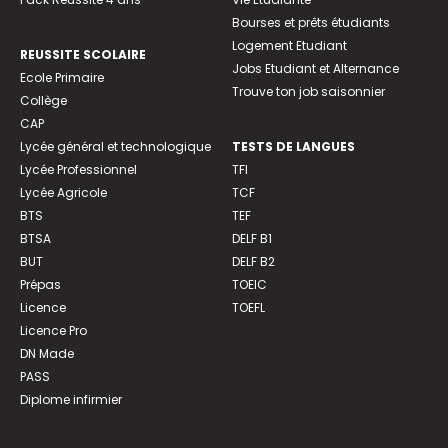
Bourses et prêts étudiants
Logement Etudiant
REUSSITE SCOLAIRE
Jobs Etudiant et Alternance
Ecole Primaire
Trouve ton job saisonnier
Collège
CAP
Lycée général et technologique
TESTS DE LANGUES
Lycée Professionnel
TFI
Lycée Agricole
TCF
BTS
TEF
BTSA
DELF B1
BUT
DELF B2
Prépas
TOEIC
Licence
TOEFL
Licence Pro
DN Made
PASS
Diplome infirmier