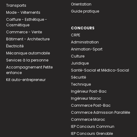
Orientation
Transports
Guide pratique
Mode - Vêtements
Coiffure - Esthétique -
Cosmétique
CONCOURS
Commerce - Vente
CRPE
Bâtiment - Architecture
Administration
Électricité
Animation-Sport
Mécanique automobile
Culture
Services à la personne
Juridique
Accompagnement Petite
Santé-Social et Médico-Social
enfance
Sécurité
Kit auto-entrepreneur
Technique
Ingénieur Post-Bac
Ingénieur Maroc
Commerce Post-Bac
Commerce Admission Parallèle
Commerce Maroc
IEP Concours Commun
IEP Concours Grenoble