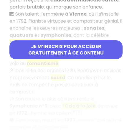
parfois brutale, qui marque son enfance.
🎹 Son talent l’emmène à
Vienne
, où il s’installe
en 1792. Pianiste virtuose et compositeur génial, il
enchaîne les œuvres majeures :
sonates
,
quatuors
et
symphonies
, dont la célèbre
Symphonie héroïque
.
JE M’INSCRIS POUR ACCÉDER
🔥 Entre
1804 et 1813
, il est au sommet de sa
GRATUITEMENT À CE CONTENU
carrière et révolutionne la musique, ouvrant la
voie au
romantisme
.
🦻 Dès la fin des années 1790, Beethoven devient
progressivement
sourd
. Ce handicap l’isole,
mais ne l’empêche pas de continuer à
composer.
🎶 Son œuvre la plus célèbre reste la
Symphonie n°9
, avec
l’
Ode à la joie
, devenue
en
1972
l’hymne européen 🇪🇺.
⚫ Beethoven meurt en
1827
, laissant une œuvre
immense et intemporelle.