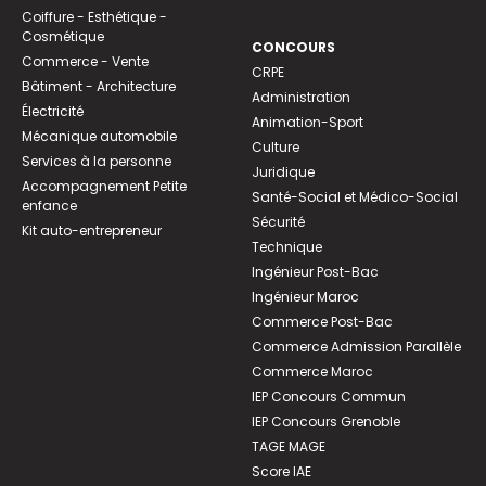
Coiffure - Esthétique -
Cosmétique
CONCOURS
Commerce - Vente
CRPE
Bâtiment - Architecture
Administration
Électricité
Animation-Sport
Mécanique automobile
Culture
Services à la personne
Juridique
Accompagnement Petite
Santé-Social et Médico-Social
enfance
Sécurité
Kit auto-entrepreneur
Technique
Ingénieur Post-Bac
Ingénieur Maroc
Commerce Post-Bac
Commerce Admission Parallèle
Commerce Maroc
IEP Concours Commun
IEP Concours Grenoble
TAGE MAGE
Score IAE