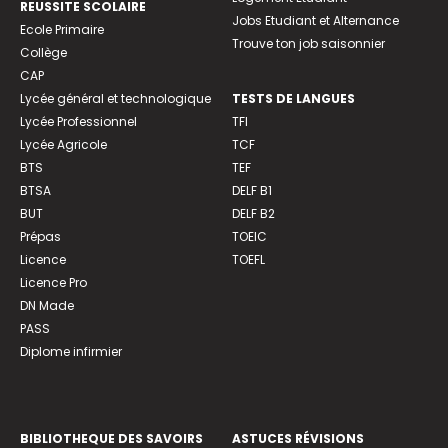
REUSSITE SCOLAIRE
Jobs Etudiant et Alternance
Ecole Primaire
Trouve ton job saisonnier
Collège
CAP
Lycée général et technologique
TESTS DE LANGUES
Lycée Professionnel
TFI
Lycée Agricole
TCF
BTS
TEF
BTSA
DELF B1
BUT
DELF B2
Prépas
TOEIC
Licence
TOEFL
Licence Pro
DN Made
PASS
Diplome infirmier
BIBLIOTHEQUE DES SAVOIRS
ASTUCES RÉVISIONS