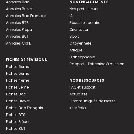
Annales Bac
NOS ENGAGEMENTS
Annales Brevet
Nos professeurs
Annales Bac Français
IA
Annales BTS
Réussite scolaire
Annales Prépa
Orientation
Annales BUT
Sport
Annales CRPE
Citoyenneté
Afrique
Francophonie
FICHES DE RÉVISIONS
Rapport - Entreprise à mission
Fiches 6ème
Fiches 5ème
Fiches 4ème
NOS RESSOURCES
Fiches 3ème
FAQ et support
Fiches Bac
Actualités
Fiches Brevet
Communiqués de Presse
Fiches Bac Français
Kit Média
Fiches BTS
Fiches Prépa
Fiches BUT