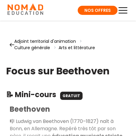
NOS OFFRES
Adjoint territorial d'animation
>
Culture générale
>
Arts et littérature
Focus sur Beethoven
📝 Mini-cours
GRATUIT
Beethoven
🎼 Ludwig van Beethoven (1770–1827) naît à
Bonn, en Allemagne. Repéré très tôt par son
père, il reçoit une
éducation musicale stricte
,