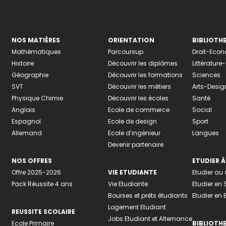
NOS MATIÈRES
ORIENTATION
BIBLIOTH
Mathématiques
Parcoursup
Droit-Eco
Histoire
Découvrir les diplômes
Littératur
Géographie
Découvrir les formations
Sciences
SVT
Découvrir les métiers
Arts-Desig
Physique Chimie
Découvrir les écoles
Santé
Anglais
Ecole de commerce
Social
Espagnol
Ecole de design
Sport
Allemand
Ecole d’ingénieur
Langues
Devenir partenaire
NOS OFFRES
ETUDIER À
Offre 2025-2026
VIE ETUDIANTE
Etudier a
Pack Réussite 4 ans
Vie Etudiante
Etudier en 
Bourses et prêts étudiants
Etudier en
Logement Etudiant
REUSSITE SCOLAIRE
Jobs Etudiant et Alternance
Ecole Primaire
BIBLIOTH