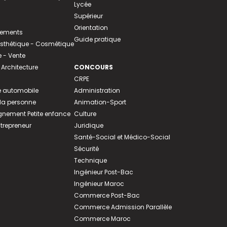
Lycée
Supérieur
Orientation
tements
Guide pratique
 Esthétique - Cosmétique
- Vente
 Architecture
CONCOURS
CRPE
 automobile
Administration
 la personne
Animation-Sport
ement Petite enfance
Culture
ntrepreneur
Juridique
Santé-Social et Médico-Social
Sécurité
Technique
Ingénieur Post-Bac
Ingénieur Maroc
Commerce Post-Bac
Commerce Admission Parallèle
Commerce Maroc