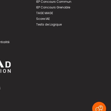
IEP Concours Commun
IEP Concours Grenoble
TAGE MAGE
Score IAE
Tests de Logique
tialité
s