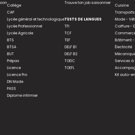
sion
Trouve ton job saisonnier
Collège
Cuisine
CAP
Transports
Lycée général et technologique
TESTS DE LANGUES
Mode - Vê
Lycée Professionnel
TFI
Coiffure -
Lycée Agricole
TCF
Commerce 
BTS
TEF
Bâtiment -
BTSA
DELF B1
Électricité
BUT
DELF B2
Mécanique
Prépas
TOEIC
Services à
Licence
TOEFL
Accompagn
Licence Pro
Kit auto-e
DN Made
PASS
Diplome infirmier