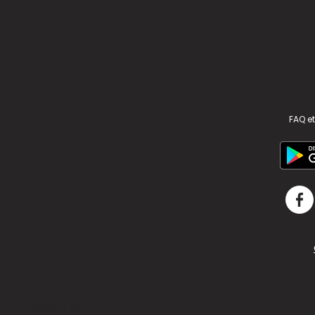
FAQ et
v2.311.4 US