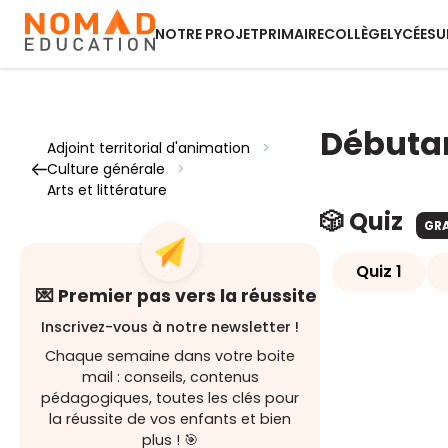
NOTRE PROJET
PRIMAIRE
COLLÈGE
LYCÉE
SU
Débuta
Adjoint territorial d'animation
>
Culture générale
>
Arts et littérature
🎲 Quiz
GR
Quiz 1
💌 Premier pas vers la réussite
Inscrivez-vous à notre newsletter !
Chaque semaine dans votre boite
mail : conseils, contenus
pédagogiques, toutes les clés pour
la réussite de vos enfants et bien
plus ! 🎯