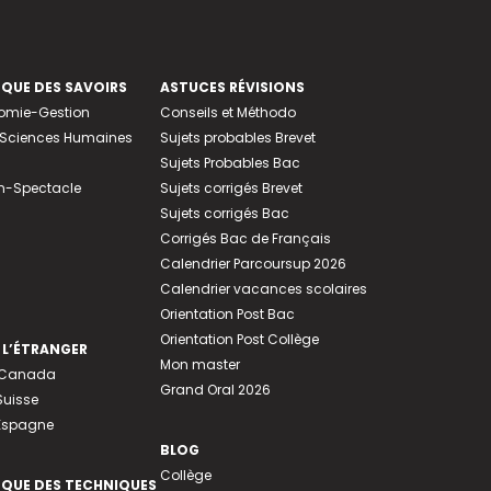
EQUE DES SAVOIRS
ASTUCES RÉVISIONS
nomie-Gestion
Conseils et Méthodo
e-Sciences Humaines
Sujets probables Brevet
Sujets Probables Bac
n-Spectacle
Sujets corrigés Brevet
Sujets corrigés Bac
Corrigés Bac de Français
Calendrier Parcoursup 2026
Calendrier vacances scolaires
Orientation Post Bac
Orientation Post Collège
 L’ÉTRANGER
Mon master
u Canada
Grand Oral 2026
Suisse
 Espagne
BLOG
Collège
EQUE DES TECHNIQUES