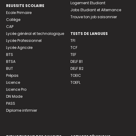
Logement Etudiant
REUSSITE SCOLAIRE
Jobs Etudiant et Alternance
Ecole Primaire
Trouve ton job saisonnier
Collège
CAP
Lycée général et technologique
TESTS DE LANGUES
Lycée Professionnel
TFI
Lycée Agricole
TCF
BTS
TEF
BTSA
DELF B1
BUT
DELF B2
Prépas
TOEIC
Licence
TOEFL
Licence Pro
DN Made
PASS
Diplome infirmier