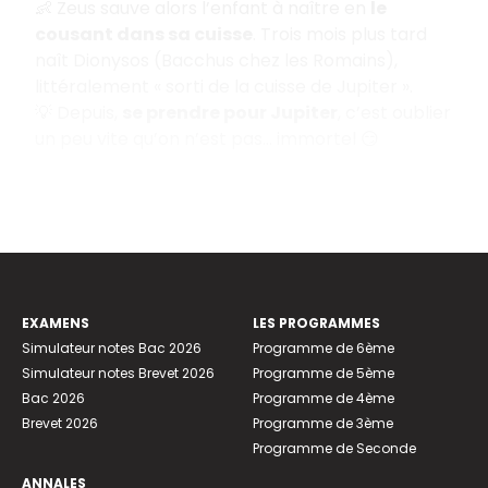
👶 Zeus sauve alors l’enfant à naître en
le
cousant dans sa cuisse
. Trois mois plus tard
naît Dionysos (Bacchus chez les Romains),
littéralement « sorti de la cuisse de Jupiter ».
💡 Depuis,
se prendre pour Jupiter
, c’est oublier
un peu vite qu’on n’est pas… immortel 😏
EXAMENS
LES PROGRAMMES
Simulateur notes Bac 2026
Programme de 6ème
Simulateur notes Brevet 2026
Programme de 5ème
Bac 2026
Programme de 4ème
Brevet 2026
Programme de 3ème
Programme de Seconde
ANNALES