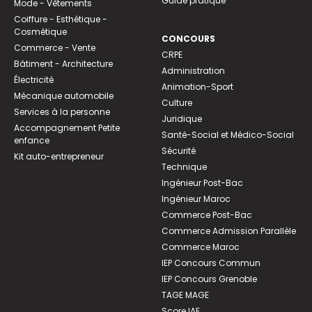
Guide pratique
Mode - Vêtements
Coiffure - Esthétique -
Cosmétique
CONCOURS
Commerce - Vente
CRPE
Bâtiment - Architecture
Administration
Électricité
Animation-Sport
Mécanique automobile
Culture
Services à la personne
Juridique
Accompagnement Petite
Santé-Social et Médico-Social
enfance
Sécurité
Kit auto-entrepreneur
Technique
Ingénieur Post-Bac
Ingénieur Maroc
Commerce Post-Bac
Commerce Admission Parallèle
Commerce Maroc
IEP Concours Commun
IEP Concours Grenoble
TAGE MAGE
Score IAE