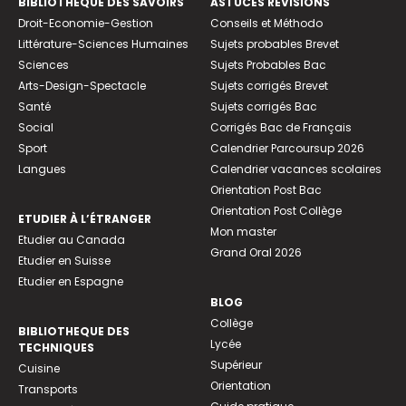
BIBLIOTHEQUE DES SAVOIRS
ASTUCES RÉVISIONS
Droit-Economie-Gestion
Conseils et Méthodo
Littérature-Sciences Humaines
Sujets probables Brevet
Sciences
Sujets Probables Bac
Arts-Design-Spectacle
Sujets corrigés Brevet
Santé
Sujets corrigés Bac
Social
Corrigés Bac de Français
Sport
Calendrier Parcoursup 2026
Langues
Calendrier vacances scolaires
Orientation Post Bac
Orientation Post Collège
ETUDIER À L’ÉTRANGER
Mon master
Etudier au Canada
Grand Oral 2026
Etudier en Suisse
Etudier en Espagne
BLOG
Collège
BIBLIOTHEQUE DES
Lycée
TECHNIQUES
Supérieur
Cuisine
Orientation
Transports