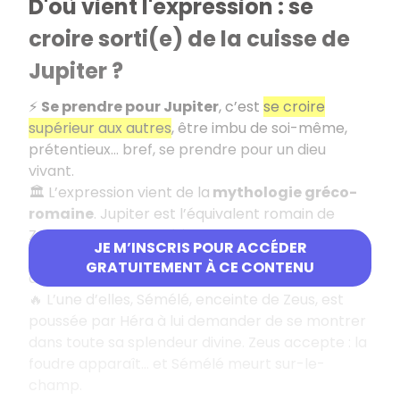
D'où vient l'expression : se
croire sorti(e) de la cuisse de
Jupiter ?
⚡
Se prendre pour Jupiter
, c’est
se croire
supérieur aux autres
, être imbu de soi-même,
prétentieux… bref, se prendre pour un dieu
vivant.
🏛️ L’expression vient de la
mythologie gréco-
romaine
. Jupiter est l’équivalent romain de
Zeus, roi des dieux, célèbre pour sa toute-
JE M’INSCRIS POUR ACCÉDER
puissance… et ses nombreuses aventures
GRATUITEMENT À CE CONTENU
amoureuses.
🔥 L’une d’elles, Sémélé, enceinte de Zeus, est
poussée par Héra à lui demander de se montrer
dans toute sa splendeur divine. Zeus accepte : la
foudre apparaît… et Sémélé meurt sur-le-
champ.