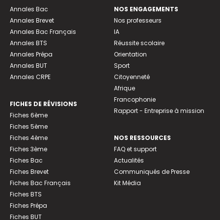
Annales Bac
NOS ENGAGEMENTS
Annales Brevet
Nos professeurs
Annales Bac Français
IA
Annales BTS
Réussite scolaire
Annales Prépa
Orientation
Annales BUT
Sport
Annales CRPE
Citoyenneté
Afrique
Francophonie
FICHES DE RÉVISIONS
Rapport - Entreprise à mission
Fiches 6ème
Fiches 5ème
Fiches 4ème
NOS RESSOURCES
Fiches 3ème
FAQ et support
Fiches Bac
Actualités
Fiches Brevet
Communiqués de Presse
Fiches Bac Français
Kit Média
Fiches BTS
Fiches Prépa
Fiches BUT