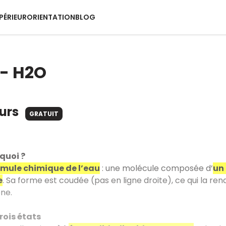
PÉRIEUR
ORIENTATION
BLOG
 - H2O
ours
GRATUIT
 quoi ?
rmule chimique de l’eau
: une molécule composée d’
un
e
. Sa forme est coudée (pas en ligne droite), ce qui la ren
ne.
rois états