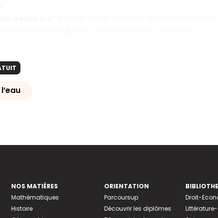
s
plus dense à 4°C
. Dans un lac en hiver, le fond reste don
survivre sous la glace
. Une vraie super-molécule.
ATUIT
 l’eau
NOS MATIÈRES
ORIENTATION
BIBLIOTH
Mathématiques
Parcoursup
Droit-Eco
Histoire
Découvrir les diplômes
Littératur