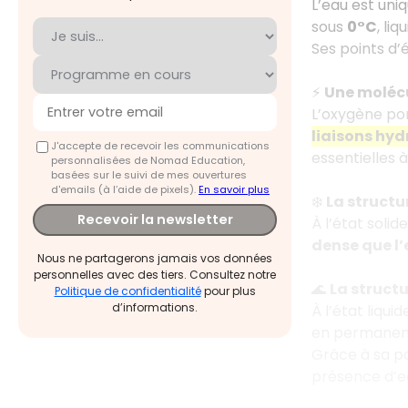
L’eau est uniq
sous
0°C
, li
Ses points d’
⚡
Une molécu
L’oxygène por
liaisons hy
J'accepte de recevoir les communications
essentielles à
personnalisées de Nomad Education,
basées sur le suivi de mes ouvertures
d'emails (à l’aide de pixels).
En savoir plus
❄️
La structu
Recevoir la newsletter
À l’état solid
dense que l’
Nous ne partagerons jamais vos données
personnelles avec des tiers. Consultez notre
🌊
La structu
Politique de confidentialité
pour plus
d’informations.
À l’état liqui
en permanen
Grâce à sa pol
présence d’ea