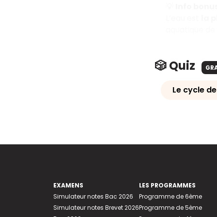
💡
Info bonu
L’eau est
la 
aquatique de
🎲 Quiz
GR
Le cycle de
EXAMENS
LES PROGRAMMES
Simulateur notes Bac 2026
Programme de 6ème
Simulateur notes Brevet 2026
Programme de 5ème