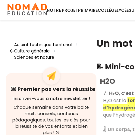
NOTRE PROJET
PRIMAIRE
COLLÈGE
LYCÉE
SU
Un mot
Adjoint technique territorial
>
Culture générale
>
Sciences et nature
📝 Mini-c
H2O
💌 Premier pas vers la réussite
💧
H₂O, c’est
Inscrivez-vous à notre newsletter !
H₂O est la
fo
d’hydrogèn
Chaque semaine dans votre boite
mail : conseils, contenus
que l’hydrogè
pédagogiques, toutes les clés pour
la réussite de vos enfants et bien
🌡️
Un corps, t
plus ! 🎯