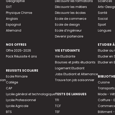
Géographie
Découvrir les formations
Sciences
SVT
Découvrir les métiers
Arts-Desig
Physique Chimie
Découvrir les écoles
Santé
Anglais
Ecole de commerce
Social
Espagnol
Ecole de design
Sport
Allemand
Ecole d’ingénieur
Langues
Devenir partenaire
NOS OFFRES
ETUDIER À
Offre 2025-2026
VIE ETUDIANTE
Etudier a
Pack Réussite 4 ans
Vie Etudiante
Etudier en 
Bourses et prêts étudiants
Etudier en
Logement Etudiant
REUSSITE SCOLAIRE
Jobs Etudiant et Alternance
Ecole Primaire
BIBLIOTH
sion
Trouve ton job saisonnier
Collège
Cuisine
CAP
Transports
Lycée général et technologique
TESTS DE LANGUES
Mode - Vê
Lycée Professionnel
TFI
Coiffure -
Lycée Agricole
TCF
Commerce 
BTS
TEF
Bâtiment -