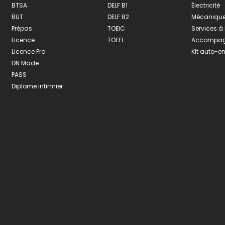
BTSA
DELF B1
Électricité
BUT
DELF B2
Mécanique
Prépas
TOEIC
Services à
Licence
TOEFL
Accompagn
Licence Pro
Kit auto-e
DN Made
PASS
Diplome infirmier