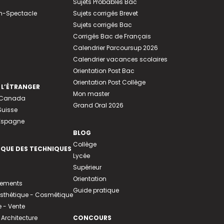
Sujets Probables Bac
n-Spectacle
Sujets corrigés Brevet
Sujets corrigés Bac
Corrigés Bac de Français
Calendrier Parcoursup 2026
Calendrier vacances scolaires
Orientation Post Bac
Orientation Post Collège
 L’ÉTRANGER
Mon master
u Canada
Grand Oral 2026
Suisse
 Espagne
BLOG
Collège
EQUE DES TECHNIQUES
Lycée
Supérieur
Orientation
tements
Guide pratique
 Esthétique - Cosmétique
- Vente
 Architecture
CONCOURS