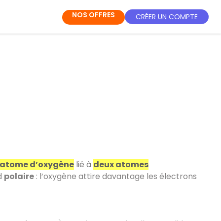
NOS OFFRES
CRÉER UN COMPTE
 atome d’oxygène
lié à
deux atomes
d
polaire
: l’oxygène attire davantage les électrons