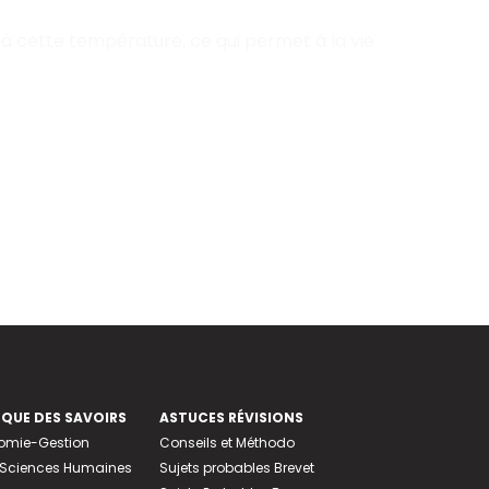
c à cette température, ce qui permet à la vie
EQUE DES SAVOIRS
ASTUCES RÉVISIONS
nomie-Gestion
Conseils et Méthodo
e-Sciences Humaines
Sujets probables Brevet