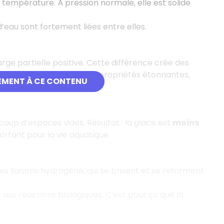
 température. À pression normale, elle est solide
’eau sont fortement liées entre elles.
ge partielle positive. Cette différence crée des
ésion de l’eau… et de ses propriétés étonnantes,
EMENT À CE CONTENU
up d’espaces vides. Résultat : la glace est
moins
portant pour la vie aquatique.
des liaisons hydrogène, qui se brisent et se reforment
e aux réactions biologiques. C’est pour ça que la