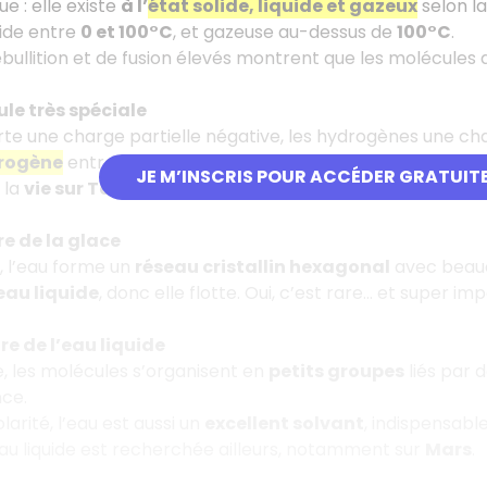
ue : elle existe
à l’
état solide, liquide et gazeux
selon la
quide entre
0 et 100°C
, et gazeuse au-dessus de
100°C
.
ébullition et de fusion élevés montrent que les molécules d
le très spéciale
te une charge partielle négative, les hydrogènes une char
drogène
entre les molécules, responsables de la forte coh
JE M’INSCRIS POUR ACCÉDER GRATUIT
 la
vie sur Terre
.
re de la glace
e, l’eau forme un
réseau cristallin hexagonal
avec beauco
eau liquide
, donc elle flotte. Oui, c’est rare… et super im
re de l’eau liquide
de, les molécules s’organisent en
petits groupes
liés par 
ce.
arité, l’eau est aussi un
excellent solvant
, indispensabl
u liquide est recherchée ailleurs, notamment sur
Mars
.