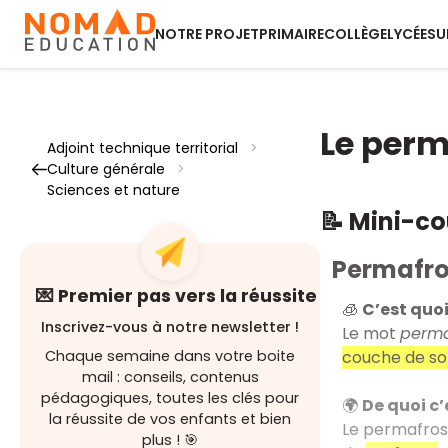
NOTRE PROJET
PRIMAIRE
COLLÈGE
LYCÉE
SU
Le perm
Adjoint technique territorial
>
Culture générale
>
Sciences et nature
📝 Mini-c
Permafro
💌 Premier pas vers la réussite
🧊
C’est quoi
Inscrivez-vous à notre newsletter !
Le mot
perma
couche de so
Chaque semaine dans votre boite
mail : conseils, contenus
pédagogiques, toutes les clés pour
🌍
De quoi c
la réussite de vos enfants et bien
Le permafros
plus ! 🎯