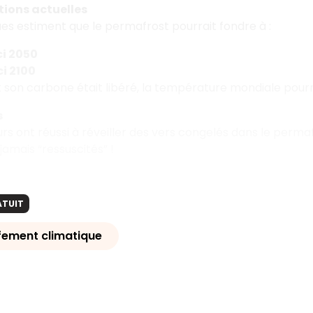
tions actuelles
ques estiment que le permafrost pourrait fondre à :
ci 2050
ci 2100
ut son carbone était libéré, la température mondiale pour
s
s ont réussi à réveiller des vers congelés dans le perma
jamais “ressuscités” !
ATUIT
fement climatique