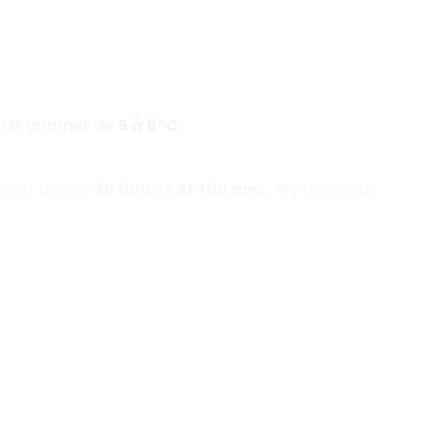
rait grimper de
5 à 8°C.
frost depuis
30 000
et
41 700 ans
… les plus vieux