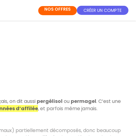
NOS OFFRES
CRÉER UN COMPTE
ais, on dit aussi
pergélisol
ou
permagel
. C’est une
nnées d’affilée
, et parfois même jamais.
 animaux) partiellement décomposés, donc beaucoup