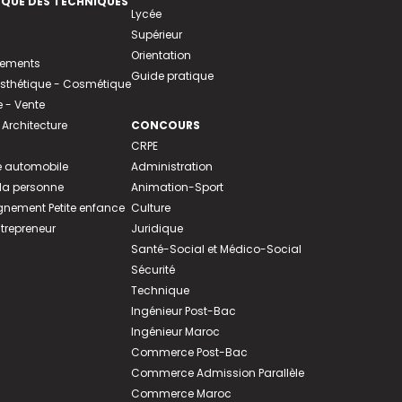
EQUE DES TECHNIQUES
Lycée
Supérieur
Orientation
tements
Guide pratique
 Esthétique - Cosmétique
- Vente
 Architecture
CONCOURS
CRPE
 automobile
Administration
 la personne
Animation-Sport
ement Petite enfance
Culture
ntrepreneur
Juridique
Santé-Social et Médico-Social
Sécurité
Technique
Ingénieur Post-Bac
Ingénieur Maroc
Commerce Post-Bac
Commerce Admission Parallèle
Commerce Maroc