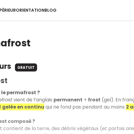
PÉRIEUR
ORIENTATION
BLOG
afrost
ours
GRATUIT
st
 le permafrost ?
frost
vient de l’anglais
permanent
+
frost
(gel). En franç
l
gelée en continu
qui ne fond pas pendant au moins
2 a
’est composé ?
t contient de la terre, des débris végétaux (et parfois