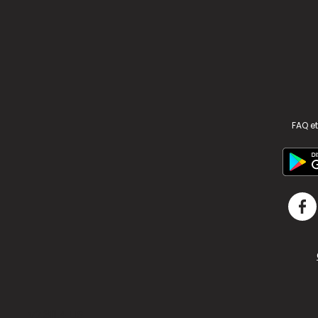
FAQ et
v2.311.4 US