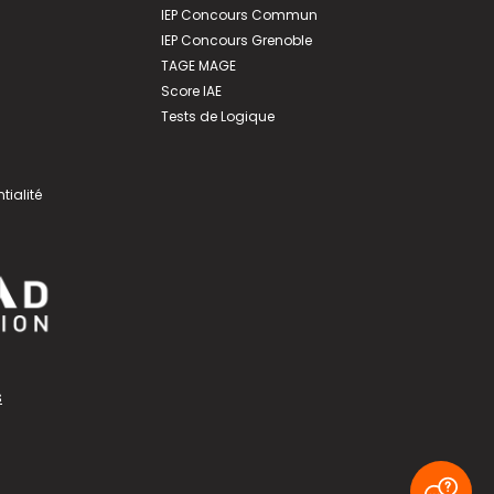
IEP Concours Commun
IEP Concours Grenoble
TAGE MAGE
Score IAE
Tests de Logique
tialité
s