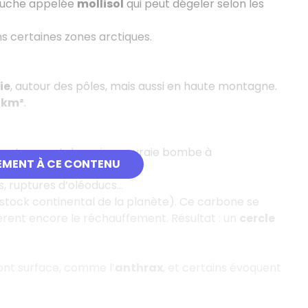
 couche appelée
mollisol
qui peut dégeler selon les
s certaines zones arctiques.
ie
, autour des pôles, mais aussi en haute montagne.
e km²
.
 et ça peut devenir une vraie bombe à
EMENT À CE CONTENU
es, ruptures d’oléoducs…
 stock continental de la planète). Ce carbone se
lèrent encore le réchauffement. Résultat : un
cercle
ont surface, comme l’
anthrax
, et certains évoquent