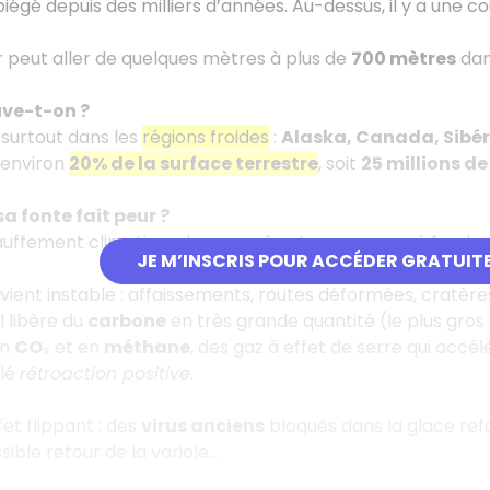
iégé depuis des milliers d’années. Au-dessus, il y a une
 peut aller de quelques mètres à plus de
700 mètres
dan
uve-t-on ?
surtout dans les
régions froides
:
Alaska, Canada, Sibér
 environ
20% de la surface terrestre
, soit
25 millions d
a fonte fait peur ?
auffement climatique, le permafrost commence à fondre…
JE M’INSCRIS POUR ACCÉDER GRATUIT
.
devient instable : affaissements, routes déformées, cratèr
il libère du
carbone
en très grande quantité (le plus gros
en
CO₂
et en
méthane
, des gaz à effet de serre qui accé
lé
rétroaction positive
.
fet flippant : des
virus anciens
bloqués dans la glace ref
ble retour de la variole…