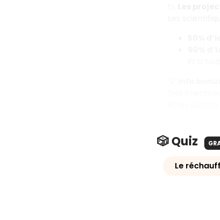
📉
Les projec
Les scientifi
50% d’i
90% d’i
Et si to
💡
Info bonu
Des chercheur
êtres vivants 
🎲 Quiz
GR
Le réchauf