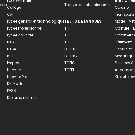
Ecole Primaire
BIBLIOTH
sion
Trouve ton job saisonnier
Collège
Cuisine
CAP
Transports
Lycée général et technologique
TESTS DE LANGUES
Mode - Vê
Lycée Professionnel
TFI
Coiffure -
Lycée Agricole
TCF
Commerce 
BTS
TEF
Bâtiment -
BTSA
DELF B1
Électricité
BUT
DELF B2
Mécanique
Prépas
TOEIC
Services à
Licence
TOEFL
Accompagn
Licence Pro
Kit auto-e
DN Made
PASS
Diplome infirmier