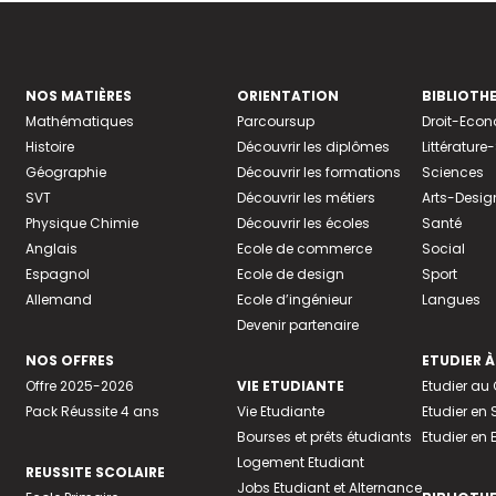
NOS MATIÈRES
ORIENTATION
BIBLIOTH
Mathématiques
Parcoursup
Droit-Eco
Histoire
Découvrir les diplômes
Littératur
Géographie
Découvrir les formations
Sciences
SVT
Découvrir les métiers
Arts-Desig
Physique Chimie
Découvrir les écoles
Santé
Anglais
Ecole de commerce
Social
Espagnol
Ecole de design
Sport
Allemand
Ecole d’ingénieur
Langues
Devenir partenaire
NOS OFFRES
ETUDIER À
Offre 2025-2026
VIE ETUDIANTE
Etudier a
Pack Réussite 4 ans
Vie Etudiante
Etudier en 
Bourses et prêts étudiants
Etudier en
Logement Etudiant
REUSSITE SCOLAIRE
Jobs Etudiant et Alternance