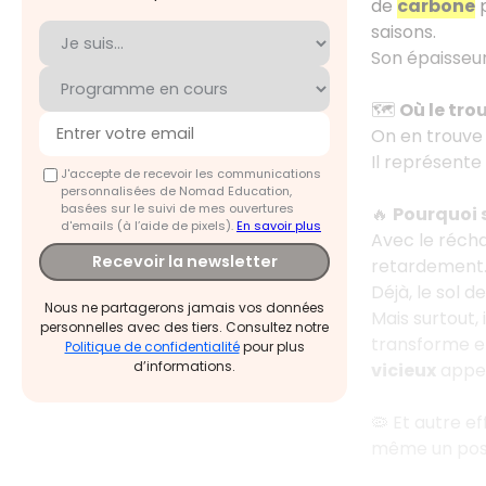
de
carbone
p
saisons.
Son épaisseur
🗺️
Où le tro
On en trouve 
Il représente
J'accepte de recevoir les communications
personnalisées de Nomad Education,
basées sur le suivi de mes ouvertures
🔥
Pourquoi s
d'emails (à l’aide de pixels).
En savoir plus
Avec le réch
Recevoir la newsletter
retardement
Déjà, le sol 
Nous ne partagerons jamais vos données
Mais surtout, 
personnelles avec des tiers. Consultez notre
transforme 
Politique de confidentialité
pour plus
d’informations.
vicieux
appe
🦠 Et autre ef
même un possi