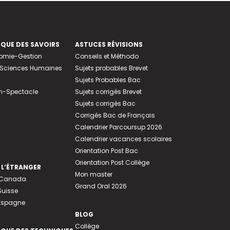
EQUE DES SAVOIRS
ASTUCES RÉVISIONS
nomie-Gestion
Conseils et Méthodo
e-Sciences Humaines
Sujets probables Brevet
Sujets Probables Bac
n-Spectacle
Sujets corrigés Brevet
Sujets corrigés Bac
Corrigés Bac de Français
Calendrier Parcoursup 2026
Calendrier vacances scolaires
Orientation Post Bac
Orientation Post Collège
 L’ÉTRANGER
Mon master
u Canada
Grand Oral 2026
Suisse
 Espagne
BLOG
Collège