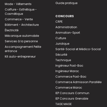
Guide pratique
Mode - Vêtements
Coiffure - Esthétique -
Cosmétique
CONCOURS
Commerce - Vente
CRPE
Bâtiment - Architecture
Administration
Électricité
Animation-Sport
Mécanique automobile
Culture
Services à la personne
Juridique
Accompagnement Petite
Santé-Social et Médico-Social
enfance
Sécurité
Kit auto-entrepreneur
Technique
Ingénieur Post-Bac
Ingénieur Maroc
Commerce Post-Bac
Commerce Admission Parallèle
Commerce Maroc
IEP Concours Commun
IEP Concours Grenoble
TAGE MAGE