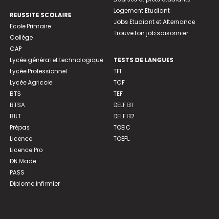
Logement Etudiant
REUSSITE SCOLAIRE
Jobs Etudiant et Alternance
Ecole Primaire
Trouve ton job saisonnier
Collège
CAP
Lycée général et technologique
TESTS DE LANGUES
Lycée Professionnel
TFI
Lycée Agricole
TCF
BTS
TEF
BTSA
DELF B1
BUT
DELF B2
Prépas
TOEIC
Licence
TOEFL
Licence Pro
DN Made
PASS
Diplome infirmier