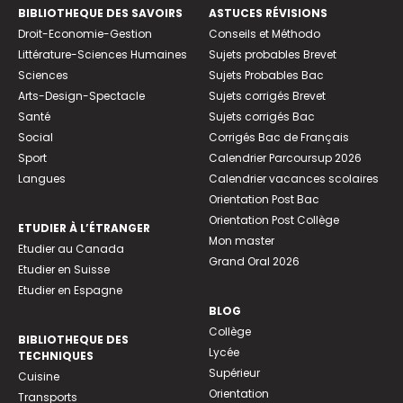
BIBLIOTHEQUE DES SAVOIRS
ASTUCES RÉVISIONS
Droit-Economie-Gestion
Conseils et Méthodo
Littérature-Sciences Humaines
Sujets probables Brevet
Sciences
Sujets Probables Bac
Arts-Design-Spectacle
Sujets corrigés Brevet
Santé
Sujets corrigés Bac
Social
Corrigés Bac de Français
Sport
Calendrier Parcoursup 2026
Langues
Calendrier vacances scolaires
Orientation Post Bac
Orientation Post Collège
ETUDIER À L’ÉTRANGER
Mon master
Etudier au Canada
Grand Oral 2026
Etudier en Suisse
Etudier en Espagne
BLOG
Collège
BIBLIOTHEQUE DES
Lycée
TECHNIQUES
Supérieur
Cuisine
Orientation
Transports